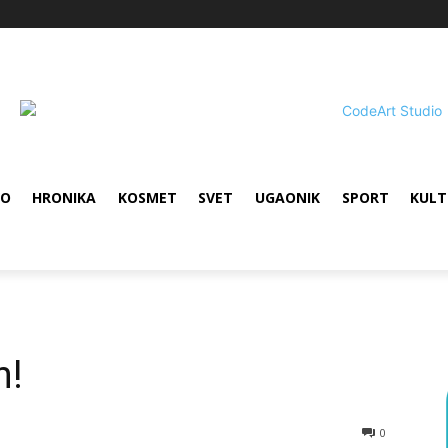
VO
HRONIKA
KOSMET
SVET
UGAONIK
SPORT
KULT
n!
0