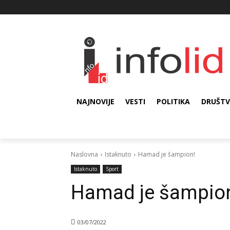
NAJNOVIJE
VESTI
POLITIKA
DRUŠT
Naslovna
Istaknuto
Hamad je šampion!
Istaknuto
Sport
Hamad je šampio
03/07/2022