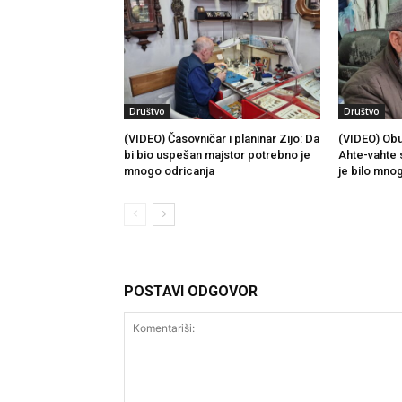
Društvo
Društvo
(VIDEO) Časovničar i planinar Zijo: Da
(VIDEO) Obu
bi bio uspešan majstor potrebno je
Ahte-vahte 
mnogo odricanja
je bilo mno
POSTAVI ODGOVOR