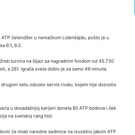
 ATP čelendžer u nemačkom Lidenšajdu, pošto je u
a 6:1, 6:2.
žreb turnira na šljaci sa nagradnim fondom od 45.730
isti, a 281. igrača sveta dobio je za samo 49 minuta.
u drugom setu oduzeo servis rivalu, kojem nije dozvolio
jveća u dosadašnjoj karijeri donela 80 ATP bodova i ček
ija na svetskoj rang listi.
edović će imati naredne sedmice na izuzetno jakom ATP