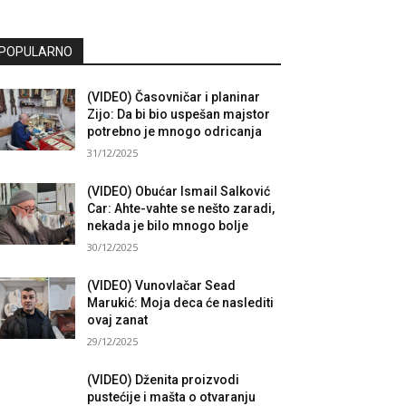
POPULARNO
(VIDEO) Časovničar i planinar
Zijo: Da bi bio uspešan majstor
potrebno je mnogo odricanja
31/12/2025
(VIDEO) Obućar Ismail Salković
Car: Ahte-vahte se nešto zaradi,
nekada je bilo mnogo bolje
30/12/2025
(VIDEO) Vunovlačar Sead
Marukić: Moja deca će naslediti
ovaj zanat
29/12/2025
(VIDEO) Dženita proizvodi
pustećije i mašta o otvaranju