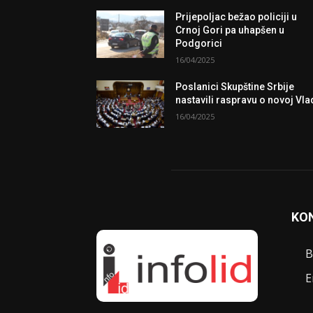
Prijepoljac bežao policiji u
Crnoj Gori pa uhapšen u
Podgorici
16/04/2025
Poslanici Skupštine Srbije
nastavili raspravu o novoj Vla
16/04/2025
KO
B
E