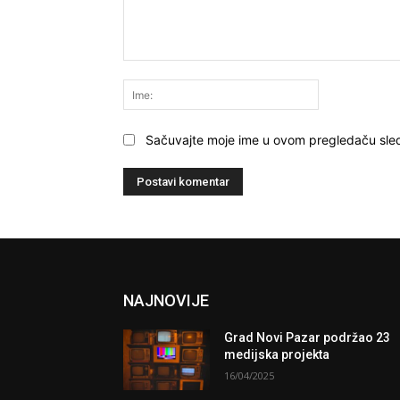
Komentariši:
Ime:
Sačuvajte moje ime u ovom pregledaču sle
NAJNOVIJE
Grad Novi Pazar podržao 23
medijska projekta
16/04/2025