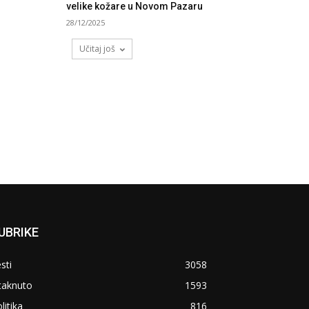
velike kožare u Novom Pazaru
28/12/2025
Učitaj još
UBRIKE
sti
3058
taknuto
1593
litika
816