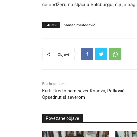
čelendžeru na šljaci u Salcburgu, čiji je na
TAGOVI
hamad međedović
Objavi
Prethodni tekst
Kurti: Uredio sam sever Kosova, Petković:
Opsednut si severom
Povezane objave