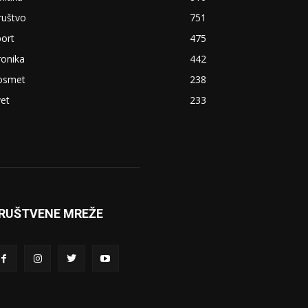
ruštvo
751
ort
475
ronika
442
osmet
238
et
233
RUŠTVENE MREŽE