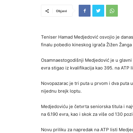
Objavi
Teniser Hamad Medjedović osvojio je danas
finalu pobedio kineskog igrača Žižen Žanga s
Osamnaestogodišnji Medjedović je u glavni 
evra stigao iz kvalifikacija kao 395. na ATP l
Novopazarac je tri puta u prvom i dva puta 
nijednu brejk loptu.
Medjedoviću je četvrta seniorska titula i na
na 6.190 evra, kao i skok za više od 130 pozic
Novu priliku za napredak na ATP listi Medj