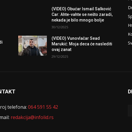
D
(VIDEO) Obućar Ismail Salković
Car: Ahte-vahte se nešto zaradi,
Sp
nekada je bilo mnogo bolje
H
30/12/2025
K
(VIDEO) Vunovlačar Sead
di
Sv
Marukić: Moja deca će naslediti
ovaj zanat
29/12/2025
NTAKT
D
roj telefona:
064 591 55 42
mail:
redakcija@infolid.rs