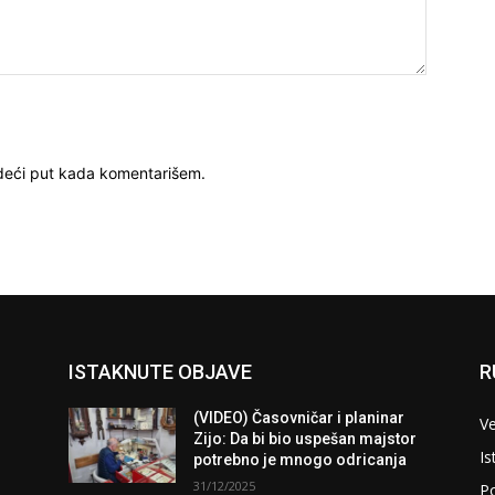
deći put kada komentarišem.
ISTAKNUTE OBJAVE
R
(VIDEO) Časovničar i planinar
Ve
Zijo: Da bi bio uspešan majstor
Is
potrebno je mnogo odricanja
31/12/2025
Po