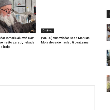
Društvo
ćar Ismail Salković Car:
(VIDEO) Vunovlačar Sead Marukić:
se nešto zaradi, nekada
Moja deca će naslediti ovaj zanat
go bolje