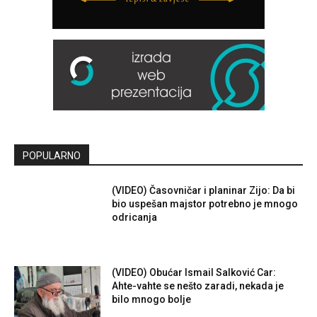
POPULARNO
(VIDEO) Časovničar i planinar Zijo: Da bi
bio uspešan majstor potrebno je mnogo
odricanja
(VIDEO) Obućar Ismail Salković Car:
Ahte-vahte se nešto zaradi, nekada je
bilo mnogo bolje