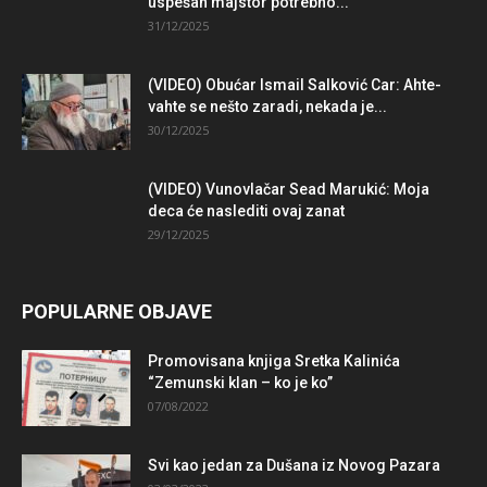
uspešan majstor potrebno...
31/12/2025
(VIDEO) Obućar Ismail Salković Car: Ahte-
vahte se nešto zaradi, nekada je...
30/12/2025
(VIDEO) Vunovlačar Sead Marukić: Moja
deca će naslediti ovaj zanat
29/12/2025
POPULARNE OBJAVE
Promovisana knjiga Sretka Kalinića
“Zemunski klan – ko je ko”
07/08/2022
Svi kao jedan za Dušana iz Novog Pazara