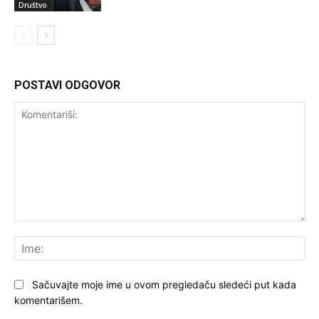
Društvo
POSTAVI ODGOVOR
Komentariši:
Ime
Sačuvajte moje ime u ovom pregledaču sledeći put kada
komentarišem.