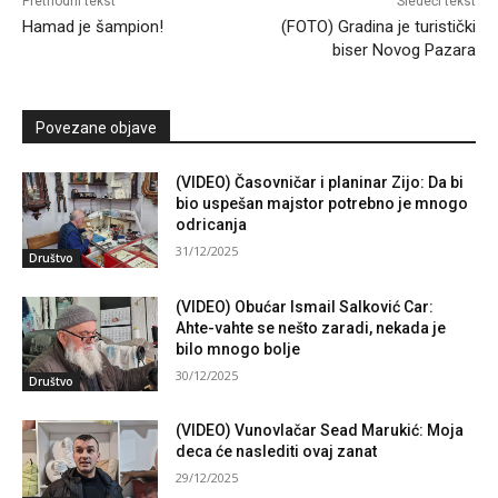
Prethodni tekst
Sledeći tekst
Hamad je šampion!
(FOTO) Gradina je turistički
biser Novog Pazara
Povezane objave
(VIDEO) Časovničar i planinar Zijo: Da bi
bio uspešan majstor potrebno je mnogo
odricanja
31/12/2025
Društvo
(VIDEO) Obućar Ismail Salković Car:
Ahte-vahte se nešto zaradi, nekada je
bilo mnogo bolje
30/12/2025
Društvo
(VIDEO) Vunovlačar Sead Marukić: Moja
deca će naslediti ovaj zanat
29/12/2025