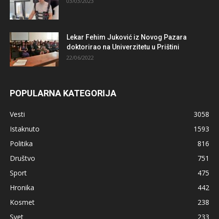
03/03/2023
Lekar Fehim Juković iz Novog Pazara
doktorirao na Univerzitetu u Prištini
22/06/2022
POPULARNA KATEGORIJA
Vesti
3058
Istaknuto
1593
Politika
816
Društvo
751
Sport
475
Hronika
442
Kosmet
238
Svet
233