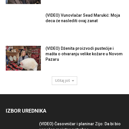
(VIDEO) Vunovlačar Sead Marukić: Moja
deca će naslediti ovaj zanat
(VIDEO) Dženita proizvodi pustećije i
mašta o otvaranju velike kožare u Novom
Pazaru
Učitaj još
IZBOR UREDNIKA
(VIDEO) Časovničar i planinar Zijo: Da bi bio