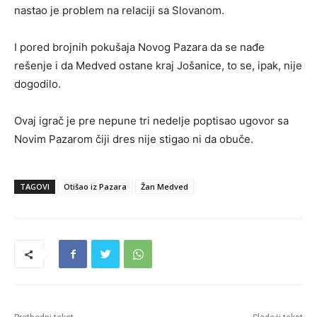
nastao je problem na relaciji sa Slovanom.
I pored brojnih pokušaja Novog Pazara da se nađe
rešenje i da Medved ostane kraj Jošanice, to se, ipak, nije
dogodilo.
Ovaj igrač je pre nepune tri nedelje poptisao ugovor sa
Novim Pazarom čiji dres nije stigao ni da obuče.
TAGOVI
Otišao iz Pazara
Žan Medved