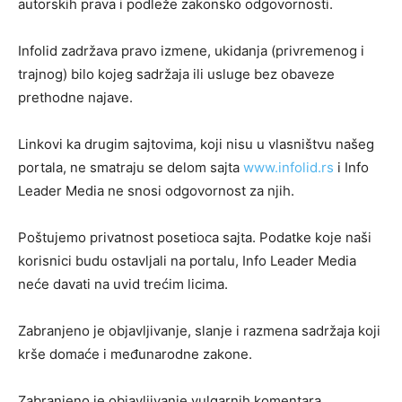
autorskih prava i podleže zakonsko odgovornosti.
Infolid zadržava pravo izmene, ukidanja (privremenog i
trajnog) bilo kojeg sadržaja ili usluge bez obaveze
prethodne najave.
Linkovi ka drugim sajtovima, koji nisu u vlasništvu našeg
portala, ne smatraju se delom sajta
www.infolid.rs
i Info
Leader Media ne snosi odgovornost za njih.
Poštujemo privatnost posetioca sajta. Podatke koje naši
korisnici budu ostavljali na portalu, Info Leader Media
neće davati na uvid trećim licima.
Zabranjeno je objavljivanje, slanje i razmena sadržaja koji
krše domaće i međunarodne zakone.
Zabranjeno je objavljivanje vulgarnih komentara,