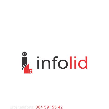
Društvo
751
Sport
475
Hronika
442
Kosmet
238
Svet
233
KONTAKT
Broj telefona:
064 591 55 42