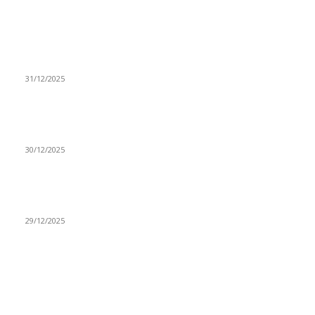
NAJNOVIJE
(VIDEO) Časovničar i planinar Zijo: Da bi bio uspešan
majstor potrebno je mnogo odricanja
31/12/2025
(VIDEO) Obućar Ismail Salković Car: Ahte-vahte se nešto
zaradi, nekada je bilo mnogo bolje
30/12/2025
(VIDEO) Vunovlačar Sead Marukić: Moja deca će naslediti
ovaj zanat
29/12/2025
RUBRIKE
Vesti
3058
Istaknuto
1593
Politika
816