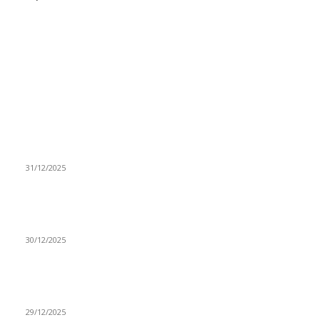
ISTAKNUTE OBJAVE
(VIDEO) Časovničar i planinar Zijo: Da bi bio uspešan
majstor potrebno je mnogo odricanja
31/12/2025
(VIDEO) Obućar Ismail Salković Car: Ahte-vahte se nešto
zaradi, nekada je bilo mnogo bolje
30/12/2025
(VIDEO) Vunovlačar Sead Marukić: Moja deca će naslediti
ovaj zanat
29/12/2025