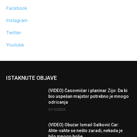
Facebook
Instagram
Twitter
Youtube
ISTAKNUTE OBJAVE
(VIDEO) Časovničar i planinar Zijo: Da bi
bio uspešan majstor potrebno je mnogo
odricanja
31/12/2025
(VIDEO) Obućar Ismail Salković Car:
Ahte-vahte se nešto zaradi, nekada je
bilo mnogo bolje