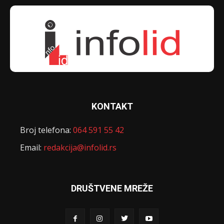
KONTAKT
Broj telefona:
064 591 55 42
Email:
redakcija@infolid.rs
DRUŠTVENE MREŽE