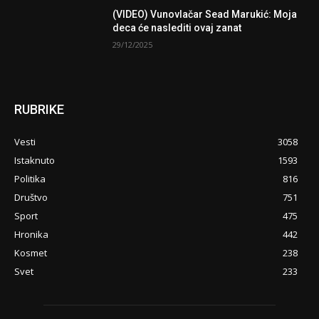
(VIDEO) Vunovlačar Sead Marukić: Moja
deca će naslediti ovaj zanat
29/12/2025
RUBRIKE
Vesti
3058
Istaknuto
1593
Politika
816
Društvo
751
Sport
475
Hronika
442
Kosmet
238
Svet
233