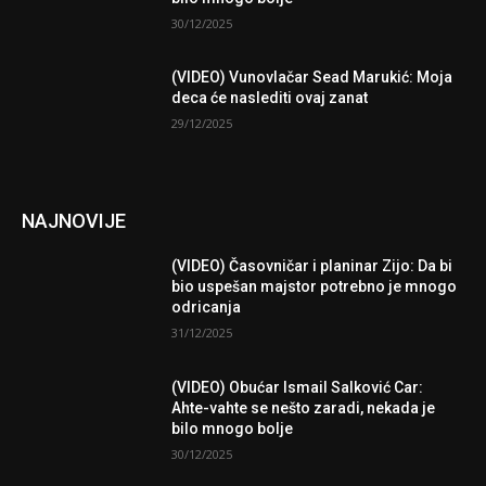
30/12/2025
(VIDEO) Vunovlačar Sead Marukić: Moja
deca će naslediti ovaj zanat
29/12/2025
NAJNOVIJE
(VIDEO) Časovničar i planinar Zijo: Da bi
bio uspešan majstor potrebno je mnogo
odricanja
31/12/2025
(VIDEO) Obućar Ismail Salković Car:
Ahte-vahte se nešto zaradi, nekada je
bilo mnogo bolje
30/12/2025