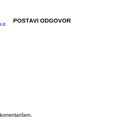
POSTAVI ODGOVOR
 je
 komentarišem.