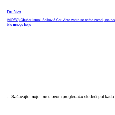
Društvo
(VIDEO) Obućar Ismail Salković Car: Ahte-vahte se nešto zaradi, nekada
bilo mnogo bolje
entariši:
Sačuvajte moje ime u ovom pregledaču sledeći put kada