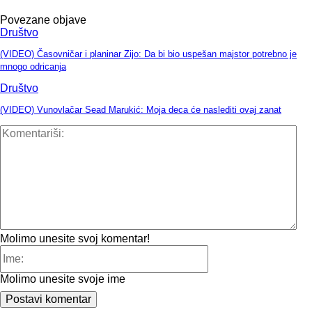
Povezane objave
Društvo
(VIDEO) Časovničar i planinar Zijo: Da bi bio uspešan majstor potrebno je
mnogo odricanja
Društvo
(VIDEO) Vunovlačar Sead Marukić: Moja deca će naslediti ovaj zanat
Kom
Molimo unesite svoj komentar!
Ime:
Molimo unesite svoje ime