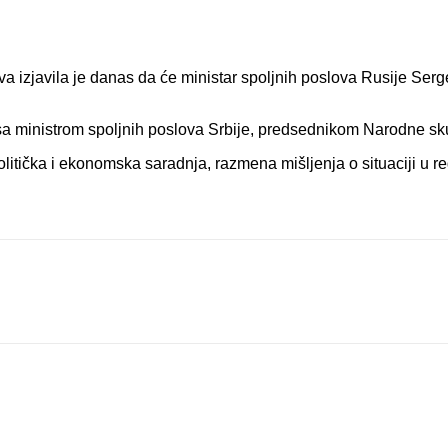
 izjavila je danas da će ministar spoljnih poslova Rusije Sergej 
 sa ministrom spoljnih poslova Srbije, predsednikom Narodne sku
olitička i ekonomska saradnja, razmena mišljenja o situaciji u 