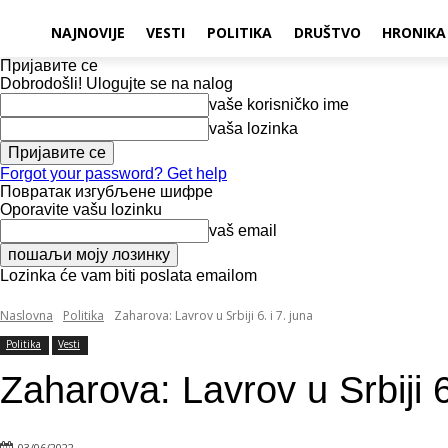
NAJNOVIJE
VESTI
POLITIKA
DRUŠTVO
HRONIKA
Пријавите се
Dobrodošli! Ulogujte se na nalog
vaše korisničko ime
vaša lozinka
Forgot your password? Get help
Повратак изгубљене шифре
Oporavite vašu lozinku
vaš email
Lozinka će vam biti poslata emailom
Naslovna
Politika
Zaharova: Lavrov u Srbiji 6. i 7. juna
Politika
Vesti
Zaharova: Lavrov u Srbiji 6
03/06/2022