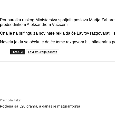
Portparolka ruskog Ministarstva spoljnih poslova Marija Zaharova
predsednikom Aleksandrom Vučićem.
Ona je na brifingu za novinare rekla da će Lavrov razgovarati i
Navela je da se očekuje da će teme razgovora biti bilateralna p
TAGOVI
Lavrov Srbija poseta
Objavi
Prethodni tekst
Rođena sa 520 grama, a danas je maturantkinja