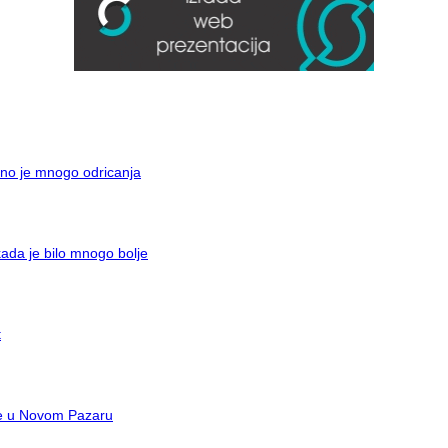
bno je mnogo odricanja
ada je bilo mnogo bolje
t
are u Novom Pazaru