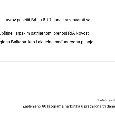
Lavrov posetiti Srbiju 6. i 7. juna i razgovarati sa
pštine i srpskim patrijarhom, prenosi RIA Novosti.
regionu Balkana, kao i aktuelna međunarodna pitanja.
Sledeći tekst
Zaplenjeno 80 kilograma narkotika u prethodna tri dana