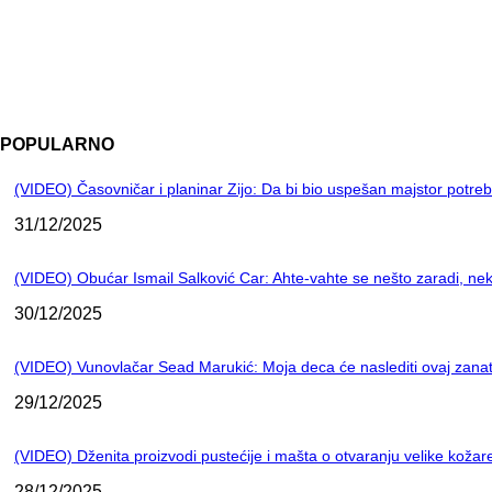
POPULARNO
(VIDEO) Časovničar i planinar Zijo: Da bi bio uspešan majstor potre
31/12/2025
(VIDEO) Obućar Ismail Salković Car: Ahte-vahte se nešto zaradi, nek
30/12/2025
(VIDEO) Vunovlačar Sead Marukić: Moja deca će naslediti ovaj zana
29/12/2025
(VIDEO) Dženita proizvodi pustećije i mašta o otvaranju velike kož
28/12/2025