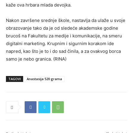
kaže ova hrbara mlada devojka.
Nakon završene srednje škole, nastavlja da ulaže u svoje
obrazovanje tako da je od sledeće akademske godine
brucoš na Fakultetu za medije i komunikacije, na smeru
digitalni marketing. Krupnim i sigurnim korakom ide
napred, kao što je to i do sad činila, a za ovakvog borca
samo je nebo granica. (RINA)
TAGOVI
Anastasija 520 grama