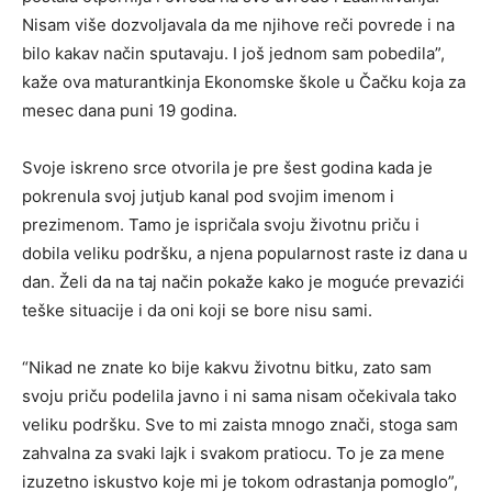
Nisam više dozvoljavala da me njihove reči povrede i na
bilo kakav način sputavaju. I još jednom sam pobedila”,
kaže ova maturantkinja Ekonomske škole u Čačku koja za
mesec dana puni 19 godina.
Svoje iskreno srce otvorila je pre šest godina kada je
pokrenula svoj jutjub kanal pod svojim imenom i
prezimenom. Tamo je ispričala svoju životnu priču i
dobila veliku podršku, a njena popularnost raste iz dana u
dan. Želi da na taj način pokaže kako je moguće prevazići
teške situacije i da oni koji se bore nisu sami.
“Nikad ne znate ko bije kakvu životnu bitku, zato sam
svoju priču podelila javno i ni sama nisam očekivala tako
veliku podršku. Sve to mi zaista mnogo znači, stoga sam
zahvalna za svaki lajk i svakom pratiocu. To je za mene
izuzetno iskustvo koje mi je tokom odrastanja pomoglo”,