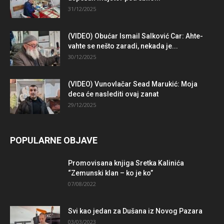
31/12/2025
(VIDEO) Obućar Ismail Salković Car: Ahte-
vahte se nešto zaradi, nekada je...
30/12/2025
(VIDEO) Vunovlačar Sead Marukić: Moja
deca će naslediti ovaj zanat
29/12/2025
POPULARNE OBJAVE
Promovisana knjiga Sretka Kalinića
“Zemunski klan – ko je ko”
07/08/2022
Svi kao jedan za Dušana iz Novog Pazara
03/03/2023