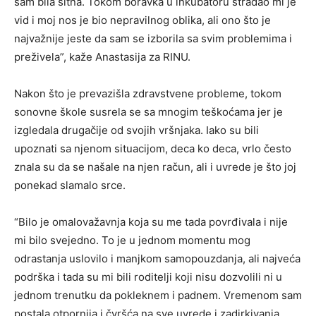
sam bila sitna. Tokom boravka u inkubatoru stradao mi je
vid i moj nos je bio nepravilnog oblika, ali ono što je
najvažnije jeste da sam se izborila sa svim problemima i
preživela”, kaže Anastasija za RINU.
Nakon što je prevazišla zdravstvene probleme, tokom
sonovne škole susrela se sa mnogim teškoćama jer je
izgledala drugačije od svojih vršnjaka. Iako su bili
upoznati sa njenom situacijom, deca ko deca, vrlo često
znala su da se našale na njen račun, ali i uvrede je što joj
ponekad slamalo srce.
“Bilo je omalovažavnja koja su me tada povrđivala i nije
mi bilo svejedno. To je u jednom momentu mog
odrastanja uslovilo i manjkom samopouzdanja, ali najveća
podrška i tada su mi bili roditelji koji nisu dozvolili ni u
jednom trenutku da pokleknem i padnem. Vremenom sam
postala otpornija i čvršća na sve uvrede i zadirkivanja.