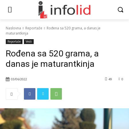
Naslovna
Reportaže
Rođena sa 520 grama, a danas je
maturantkinja
Reportaže
Vesti
Rođena sa 520 grama, a
danas je maturantkinja
03/06/2022
49
0