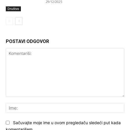
29/12/2025
Društvo
POSTAVI ODGOVOR
Komentariši:
Ime
Sačuvajte moje ime u ovom pregledaču sledeći put kada
komentarišem.