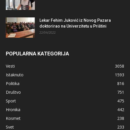
Lekar Fehim Juković iz Novog Pazara
doktorirao na Univerzitetu u Prištini
22/06/2022
POPULARNA KATEGORIJA
Vesti
3058
Istaknuto
1593
Politika
816
Društvo
751
Sport
475
Hronika
442
Kosmet
238
Svet
233