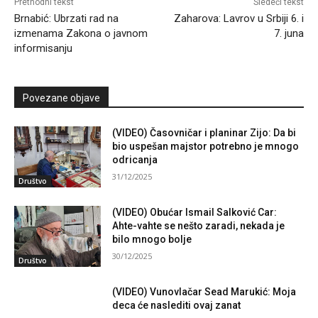
Prethodni tekst
Sledeći tekst
Brnabić: Ubrzati rad na
Zaharova: Lavrov u Srbiji 6. i
izmenama Zakona o javnom
7. juna
informisanju
Povezane objave
(VIDEO) Časovničar i planinar Zijo: Da bi
bio uspešan majstor potrebno je mnogo
odricanja
31/12/2025
Društvo
(VIDEO) Obućar Ismail Salković Car:
Ahte-vahte se nešto zaradi, nekada je
bilo mnogo bolje
30/12/2025
Društvo
(VIDEO) Vunovlačar Sead Marukić: Moja
deca će naslediti ovaj zanat