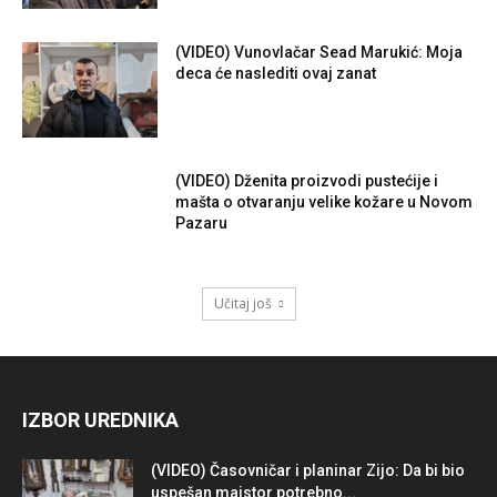
(VIDEO) Vunovlačar Sead Marukić: Moja
deca će naslediti ovaj zanat
(VIDEO) Dženita proizvodi pustećije i
mašta o otvaranju velike kožare u Novom
Pazaru
Učitaj još
IZBOR UREDNIKA
(VIDEO) Časovničar i planinar Zijo: Da bi bio
uspešan majstor potrebno...