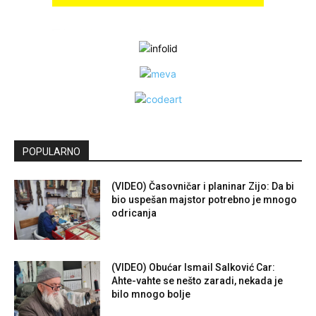
POPULARNO
(VIDEO) Časovničar i planinar Zijo: Da bi
bio uspešan majstor potrebno je mnogo
odricanja
(VIDEO) Obućar Ismail Salković Car:
Ahte-vahte se nešto zaradi, nekada je
bilo mnogo bolje