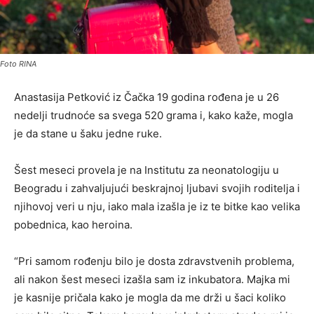
Foto RINA
Anastasija Petković iz Čačka 19 godina rođena je u 26
nedelji trudnoće sa svega 520 grama i, kako kaže, mogla
je da stane u šaku jedne ruke.
Šest meseci provela je na Institutu za neonatologiju u
Beogradu i zahvaljujući beskrajnoj ljubavi svojih roditelja i
njihovoj veri u nju, iako mala izašla je iz te bitke kao velika
pobednica, kao heroina.
“Pri samom rođenju bilo je dosta zdravstvenih problema,
ali nakon šest meseci izašla sam iz inkubatora. Majka mi
je kasnije pričala kako je mogla da me drži u šaci koliko