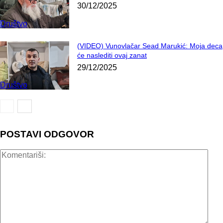
30/12/2025
Društvo
(VIDEO) Vunovlačar Sead Marukić: Moja deca
će naslediti ovaj zanat
29/12/2025
Društvo
POSTAVI ODGOVOR
Kome