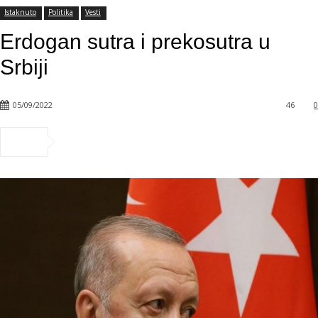
Istaknuto
Politika
Vesti
Erdogan sutra i prekosutra u
Srbiji
05/09/2022
46
0