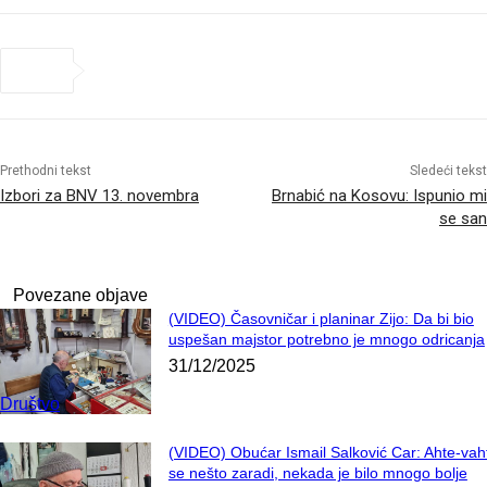
Prethodni tekst
Sledeći tekst
Izbori za BNV 13. novembra
Brnabić na Kosovu: Ispunio mi
se san
Povezane objave
(VIDEO) Časovničar i planinar Zijo: Da bi bio
uspešan majstor potrebno je mnogo odricanja
31/12/2025
Društvo
(VIDEO) Obućar Ismail Salković Car: Ahte-vah
se nešto zaradi, nekada je bilo mnogo bolje