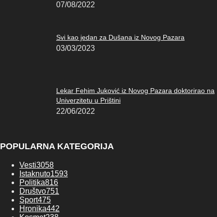
07/08/2022
Svi kao jedan za Dušana iz Novog Pazara
03/03/2023
Lekar Fehim Juković iz Novog Pazara doktorirao na
Univerzitetu u Prištini
22/06/2022
POPULARNA KATEGORIJA
Vesti
3058
Istaknuto
1593
Politika
816
Društvo
751
Sport
475
Hronika
442