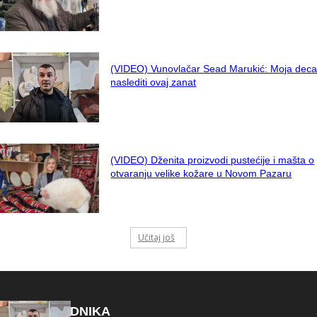
(VIDEO) Vunovlačar Sead Marukić: Moja deca
naslediti ovaj zanat
(VIDEO) Dženita proizvodi pustećije i mašta o
otvaranju velike kožare u Novom Pazaru
Učitaj još
IZBOR UREDNIKA