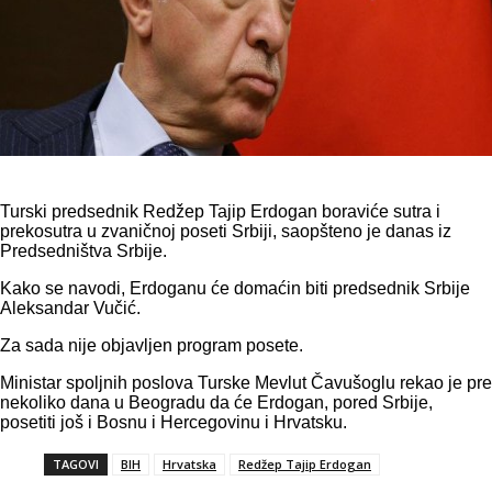
Turski predsednik Redžep Tajip Erdogan boraviće sutra i
prekosutra u zvaničnoj poseti Srbiji, saopšteno je danas iz
Predsedništva Srbije.
Kako se navodi, Erdoganu će domaćin biti predsednik Srbije
Aleksandar Vučić.
Za sada nije objavljen program posete.
Ministar spoljnih poslova Turske Mevlut Čavušoglu rekao je pre
nekoliko dana u Beogradu da će Erdogan, pored Srbije,
posetiti još i Bosnu i Hercegovinu i Hrvatsku.
TAGOVI
BIH
Hrvatska
Redžep Tajip Erdogan