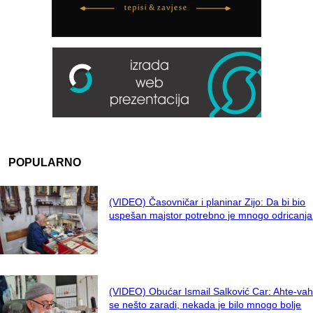
POPULARNO
(VIDEO) Časovničar i planinar Zijo: Da bi bio
uspešan majstor potrebno je mnogo odricanja
(VIDEO) Obućar Ismail Salković Car: Ahte-vah
se nešto zaradi, nekada je bilo mnogo bolje