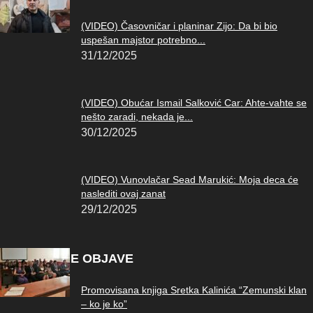
(VIDEO) Časovničar i planinar Zijo: Da bi bio
uspešan majstor potrebno...
31/12/2025
(VIDEO) Obućar Ismail Salković Car: Ahte-vahte se
nešto zaradi, nekada je...
30/12/2025
(VIDEO) Vunovlačar Sead Marukić: Moja deca će
naslediti ovaj zanat
29/12/2025
POPULARNE OBJAVE
Promovisana knjiga Sretka Kalinića “Zemunski klan
– ko je ko”