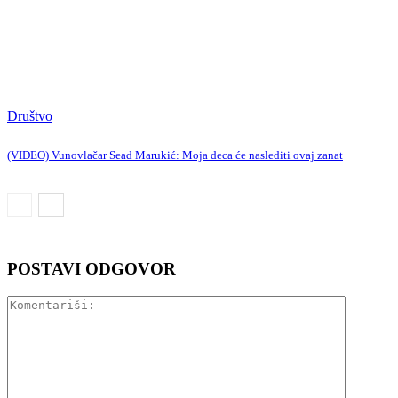
Društvo
(VIDEO) Vunovlačar Sead Marukić: Moja deca će naslediti ovaj zanat
POSTAVI ODGOVOR
Komentar