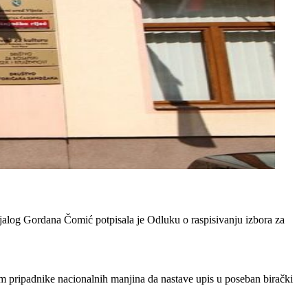
ijalog Gordana Čomić potpisala je Odluku o raspisivanju izbora za
m pripadnike nacionalnih manjina da nastave upis u poseban birački