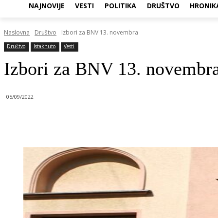
NAJNOVIJE
VESTI
POLITIKA
DRUŠTVO
HRONIK
Naslovna
Društvo
Izbori za BNV 13. novembra
Društvo
Istaknuto
Vesti
Izbori za BNV 13. novembr
05/09/2022
Objavi