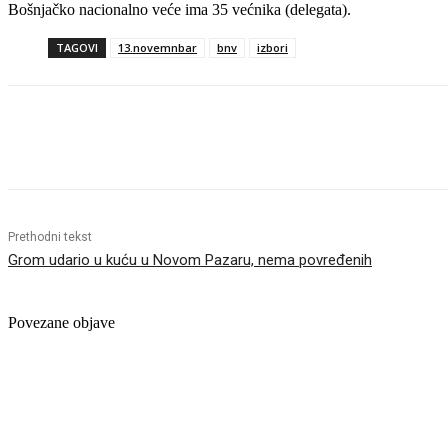
Bošnjačko nacionalno veće ima 35 većnika (delegata).
TAGOVI
13.novemnbar
bnv
izbori
Objavi
Prethodni tekst
Grom udario u kuću u Novom Pazaru, nema povređenih
Povezane objave