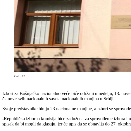
Foto N1
Izbori za Bošnjačko nacionalno veće biće održani u nedelju, 13. nove
članove svih nacionalnih saveta nacionalnih manjina u Srbiji.
Svoje predstavnike biraju 23 nacionalne manjine, a izbori se sprovod
-Republička izborna komisija biće zadužena za sprovođenje izbora i 
spisak da bi mogli da glasaju, jer će upis da se obnavlja do 27. oktobr