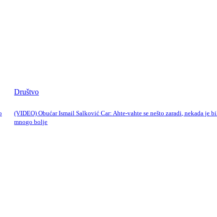
Društvo
o
(VIDEO) Obućar Ismail Salković Car: Ahte-vahte se nešto zaradi, nekada je bi
mnogo bolje