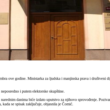
mbra ove godine. Ministarka za ljudska i manjinska prava i društveni d
e neposredno i putem elektorske skupštine.
u narednim danima biće izdato uputstvo za njihovo sprovođenje. Poziva
a, kada se spisak zaključuje, objasnila je Čomić.