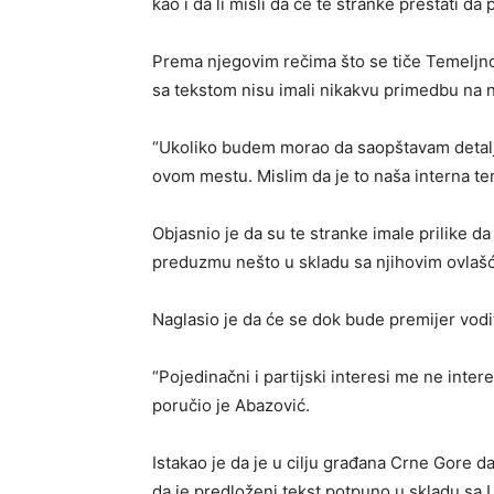
kao i da li misli da će te stranke prestati da
Prema njegovim rečima što se tiče Temeljno
sa tekstom nisu imali nikakvu primedbu na 
“Ukoliko budem morao da saopštavam detalje 
ovom mestu. Mislim da je to naša interna te
Objasnio je da su te stranke imale prilike da
preduzmu nešto u skladu sa njihovim ovlašće
Naglasio je da će se dok bude premijer vodit
“Pojedinačni i partijski interesi me ne inter
poručio je Abazović.
Istakao je da je u cilju građana Crne Gore d
da je predloženi tekst potpuno u skladu sa