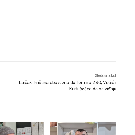
Sledeći tekst
Lajčak: Priština obavezno da formira ZSO, Vučić i
Kurti češće da se viđaju