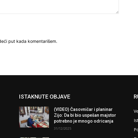
deći put kada komentarišem.
ISTAKNUTE OBJAVE
R
(VIDEO) Časovničar i planinar
Ve
Zijo: Da bi bio uspešan majstor
Is
potrebno je mnogo odricanja
31/12/2025
Po