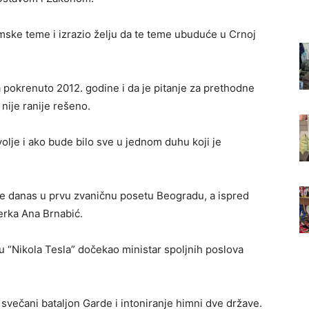
ske teme i izrazio želju da te teme ubuduće u Crnoj
 pokrenuto 2012. godine i da je pitanje za prethodne
 nije ranije rešeno.
volje i ako bude bilo sve u jednom duhu koji je
je danas u prvu zvaničnu posetu Beogradu, a ispred
erka Ana Brnabić.
“Nikola Tesla” dočekao ministar spoljnih poslova
svečani bataljon Garde i intoniranje himni dve države.