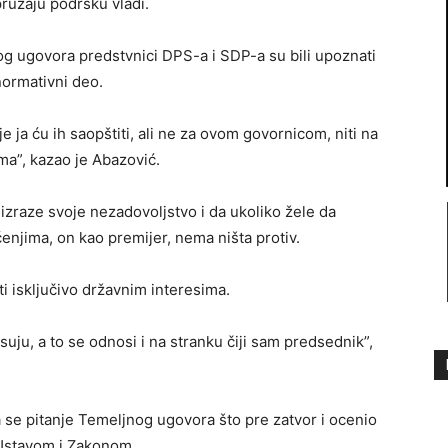
 pružaju podršku vladi.
g ugovora predstvnici DPS-a i SDP-a su bili upoznati
normativni deo.
ja ću ih saopštiti, ali ne za ovom govornicom, niti na
ma”, kazao je Abazović.
 izraze svoje nezadovoljstvo i da ukoliko žele da
njima, on kao premijer, nema ništa protiv.
i isključivo državnim interesima.
esuju, a to se odnosi i na stranku čiji sam predsednik”,
a se pitanje Temeljnog ugovora što pre zatvor i ocenio
 Ustavom i Zakonom.