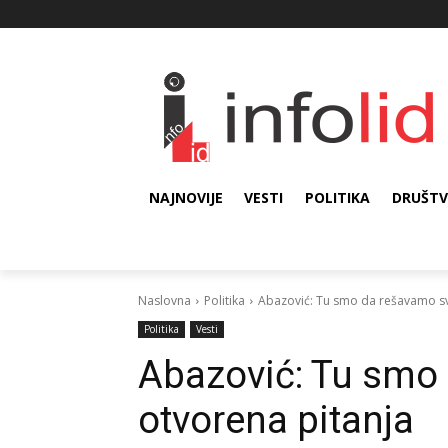
NAJNOVIJE
VESTI
POLITIKA
DRUŠT
Naslovna
Politika
Abazović: Tu smo da rešavamo sv
Politika
Vesti
Abazović: Tu smo
otvorena pitanja