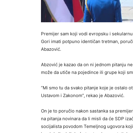
Premijer sam koji vodi evropsku i sekularnu
Gori imati potpuno identičan tretman, poru
Abazović.
Abzović je kazao da on ni jednom pitanju ne
može da utiče na pojedince ili grupe koji sma
“Mi smo tu da svako pitanje koje je ostalo
Ustavom i Zakonom”, rekao je Abazović.
On je to poručio nakon sastanka sa premije
na pitanja novinara da li misli da će SDP iz
socijalista povodom Temeljnog ugovora koji j