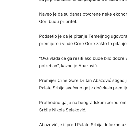
Naveo je da su danas otvorene neke ekonom
Gori budu prioritet.
Podsetio je da je pitanje Temeljnog ugovora
premijere i vlade Crne Gore zašto to pitanje
“Ova vlada će ga rešiti ako bude bilo dobre 
potreban”, kazao je Abazović.
Premijer Crne Gore Dritan Abazović stigao 
Palate Srbija svečano ga je dočekala premij
Prethodno ga je na beogradskom aerodromu 
Srbije Nikola Selaković.
Abazović je ispred Palate Srbija dočekan uz 