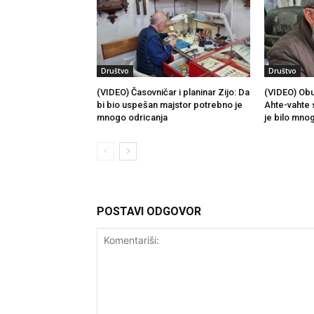
Društvo
Društvo
(VIDEO) Časovničar i planinar Zijo: Da
(VIDEO) Obu
bi bio uspešan majstor potrebno je
Ahte-vahte 
mnogo odricanja
je bilo mno
POSTAVI ODGOVOR