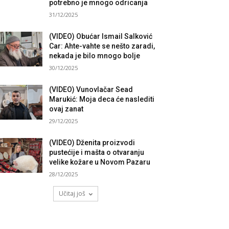
potrebno je mnogo odricanja
31/12/2025
(VIDEO) Obućar Ismail Salković
Car: Ahte-vahte se nešto zaradi,
nekada je bilo mnogo bolje
30/12/2025
(VIDEO) Vunovlačar Sead
Marukić: Moja deca će naslediti
ovaj zanat
29/12/2025
(VIDEO) Dženita proizvodi
pustećije i mašta o otvaranju
velike kožare u Novom Pazaru
28/12/2025
Učitaj još