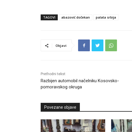
TAGOVI
abazović dočekan
palata srbija
Objavi
Prethodni tekst
Razbijen automobil načelniku Kosovsko-
pomoravskog okruga
Povezane objave