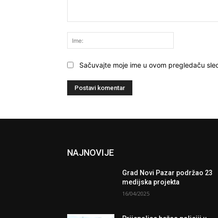
Komentariši:
Ime:
Sačuvajte moje ime u ovom pregledaču sle
NAJNOVIJE
Grad Novi Pazar podržao 23
medijska projekta
16/04/2025