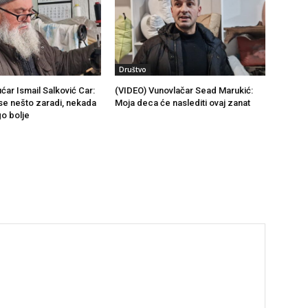
Društvo
ćar Ismail Salković Car:
(VIDEO) Vunovlačar Sead Marukić:
se nešto zaradi, nekada
Moja deca će naslediti ovaj zanat
go bolje