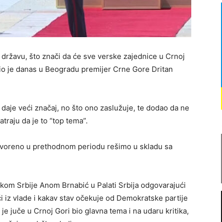
 državu, što znači da će sve verske zajednice u Crnoj
čio je danas u Beogradu premijer Crne Gore Dritan
 daje veći značaj, no što ono zaslužuje, te dodao da ne
traju da je to “top tema”.
 otvoreno u prethodnom periodu rešimo u skladu sa
rkom Srbije Anom Brnabić u Palati Srbija odgovarajući
aći iz vlade i kakav stav očekuje od Demokratske partije
e juče u Crnoj Gori bio glavna tema i na udaru kritika,