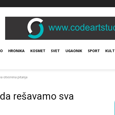
VO
HRONIKA
KOSMET
SVET
UGAONIK
SPORT
KULT
a otvorena pitanja
 da rešavamo sva