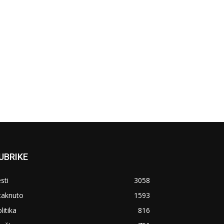
UBRIKE
sti
3058
taknuto
1593
litika
816