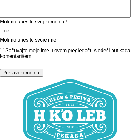
Molimo unesite svoj komentar!
Ime:
Molimo unesite svoje ime
Sačuvajte moje ime u ovom pregledaču sledeći put kada
komentarišem.