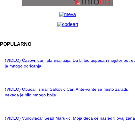
POPULARNO
(VIDEO) Časovničar i planinar Zijo: Da bi bio uspešan majstor potre
je mnogo odricanja
(VIDEO) Obućar Ismail Salković Car: Ahte-vahte se nešto zaradi,
nekada je bilo mnogo bolje
(VIDEO) Vunovlačar Sead Marukić: Moja deca će naslediti ovaj zana