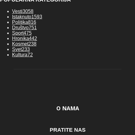
Vesti
3058
Istaknuto
1593
Politika
816
Društvo
751
Sport
475
Hronika
442
Kosmet
238
Svet
233
Kultura
72
O NAMA
PRATITE NAS