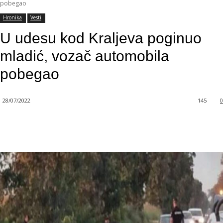
pobegao
Hronika
Vesti
U udesu kod Kraljeva poginuo
mladić, vozač automobila
pobegao
28/07/2022
145
0