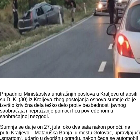
Pripadnici Ministarstva unutrašnjih poslova u Kraljevu uhapsili
su D. K. (30) iz Kraljeva zbog postojanja osnova sumnje da je
izvršio krivična dela teško delo protiv bezbednosti javnog
saobraćaja i nepružanje pomoći licu povređenom u
saobraćajnoj nezgodi.
Sumnja se da je on 27. jula, oko dva sata nakon ponoći, na
putu Kraljevo – Mataruška Banja, u mestu Gotovac, upravljajući
„smartom“, udario u dvorišnu ogradu, nakon čega se automobil