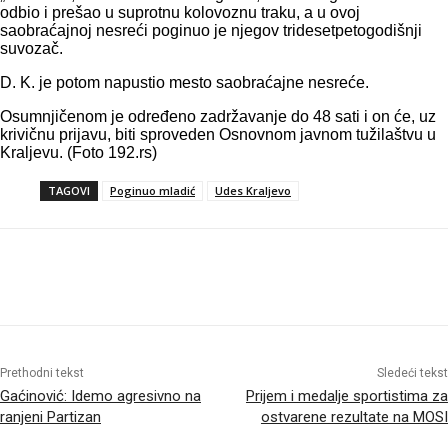
odbio i prešao u suprotnu kolovoznu traku, a u ovoj
saobraćajnoj nesreći poginuo je njegov tridesetpetogodišnji
suvozač.
D. K. je potom napustio mesto saobraćajne nesreće.
Osumnjičenom je određeno zadržavanje do 48 sati i on će, uz
krivičnu prijavu, biti sproveden Osnovnom javnom tužilaštvu u
Kraljevu. (Foto 192.rs)
TAGOVI
Poginuo mladić
Udes Kraljevo
Prethodni tekst
Sledeći tekst
Gaćinović: Idemo agresivno na
Prijem i medalje sportistima za
ranjeni Partizan
ostvarene rezultate na MOSI