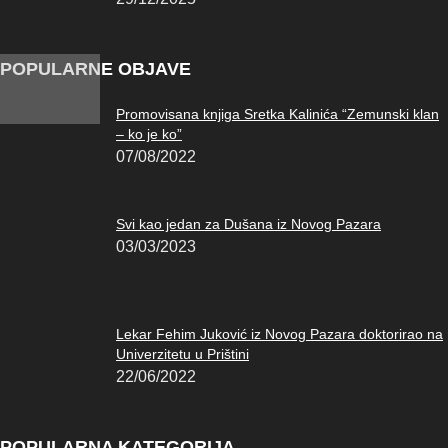
POPULARNE OBJAVE
Promovisana knjiga Sretka Kalinića “Zemunski klan
– ko je ko”
07/08/2022
Svi kao jedan za Dušana iz Novog Pazara
03/03/2023
Lekar Fehim Juković iz Novog Pazara doktorirao na
Univerzitetu u Prištini
22/06/2022
POPULARNA KATEGORIJA