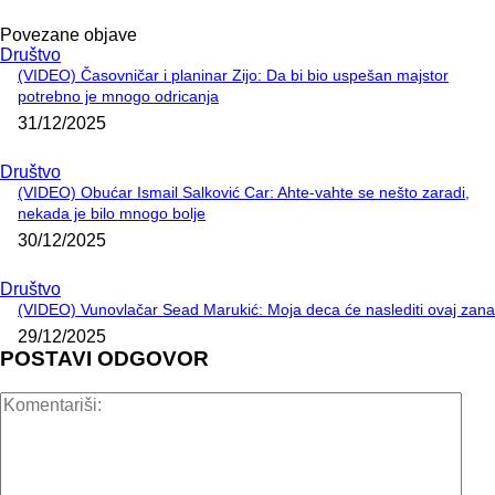
Povezane objave
Društvo
(VIDEO) Časovničar i planinar Zijo: Da bi bio uspešan majstor
potrebno je mnogo odricanja
31/12/2025
Društvo
(VIDEO) Obućar Ismail Salković Car: Ahte-vahte se nešto zaradi,
nekada je bilo mnogo bolje
30/12/2025
Društvo
(VIDEO) Vunovlačar Sead Marukić: Moja deca će naslediti ovaj zana
29/12/2025
POSTAVI ODGOVOR
Kome