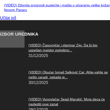
(VIDEO) Dženita proizvodi pustećije i mašta o otvaranju velike kožar
Novom Pazaru
Učitaj još
IZBOR UREDNIKA
(VIDEO) Časovničar i planinar Zijo: Da bi bio
uspešan majstor potrebno...
31/12/2025
(VIDEO) Obućar Ismail Salković Car: Ahte-vahte se
nešto zaradi, nekada je...
30/12/2025
(VIDEO) Vunovlačar Sead Marukić: Moja deca će
naslediti ovaj zanat
29/12/2025