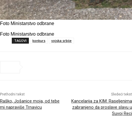
Foto Ministarstvo odbrane
Foto Ministarstvo odbrane
TAGOVI
konkurs
vojska srbije
Prethodni tekst
Sledeći tekst
Raško, Jošanice moja, od tebe
Kancelarija za KIM: Raseljenima
mi napraviše Trnavicu
zabranjeno da proslave slavu u
Suvoj Reci