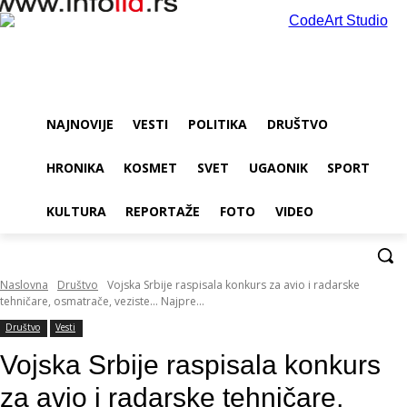
NAJNOVIJE
VESTI
POLITIKA
DRUŠTVO
HRONIKA
KOSMET
SVET
UGAONIK
SPORT
KULTURA
REPORTAŽE
FOTO
VIDEO
Naslovna
Društvo
Vojska Srbije raspisala konkurs za avio i radarske
tehničare, osmatrače, veziste... Najpre...
Društvo
Vesti
Vojska Srbije raspisala konkurs
za avio i radarske tehničare,