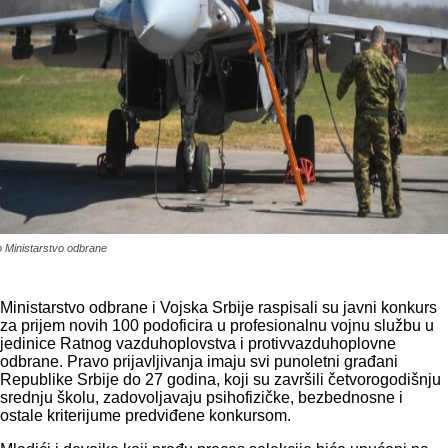
o Ministarstvo odbrane
Ministarstvo odbrane i Vojska Srbije raspisali su javni konkurs
za prijem novih 100 podoficira u profesionalnu vojnu službu u
jedinice Ratnog vazduhoplovstva i protivvazduhoplovne
odbrane. Pravo prijavljivanja imaju svi punoletni građani
Republike Srbije do 27 godina, koji su završili četvorogodišnju
srednju školu, zadovoljavaju psihofizičke, bezbednosne i
ostale kriterijume predviđene konkursom.