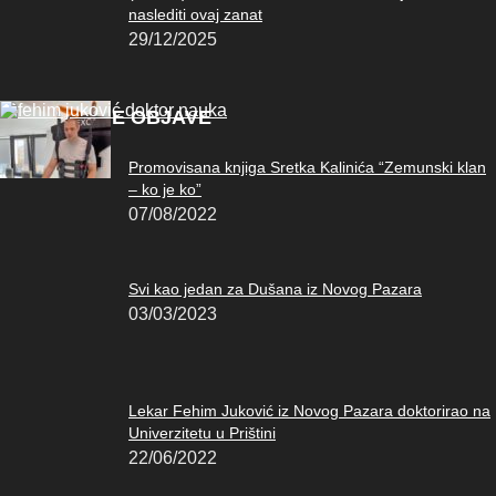
naslediti ovaj zanat
29/12/2025
POPULARNE OBJAVE
Promovisana knjiga Sretka Kalinića “Zemunski klan
– ko je ko”
07/08/2022
Svi kao jedan za Dušana iz Novog Pazara
03/03/2023
Lekar Fehim Juković iz Novog Pazara doktorirao na
Univerzitetu u Prištini
22/06/2022