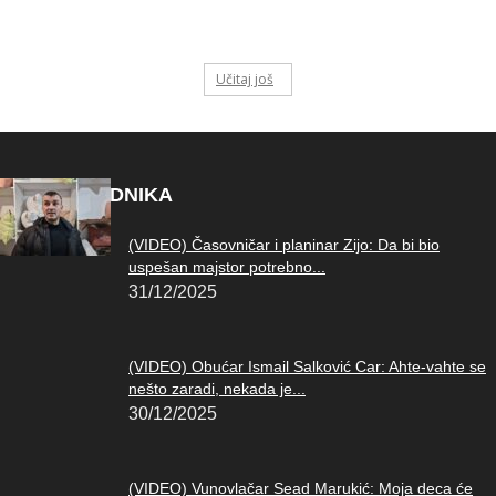
Učitaj još
IZBOR UREDNIKA
(VIDEO) Časovničar i planinar Zijo: Da bi bio
uspešan majstor potrebno...
31/12/2025
(VIDEO) Obućar Ismail Salković Car: Ahte-vahte se
nešto zaradi, nekada je...
30/12/2025
(VIDEO) Vunovlačar Sead Marukić: Moja deca će