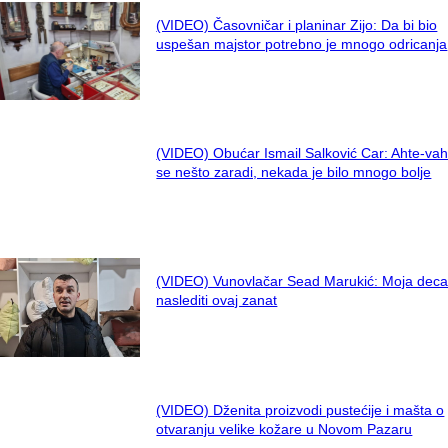
(VIDEO) Časovničar i planinar Zijo: Da bi bio
uspešan majstor potrebno je mnogo odricanja
(VIDEO) Obućar Ismail Salković Car: Ahte-vah
se nešto zaradi, nekada je bilo mnogo bolje
(VIDEO) Vunovlačar Sead Marukić: Moja deca
naslediti ovaj zanat
(VIDEO) Dženita proizvodi pustećije i mašta o
otvaranju velike kožare u Novom Pazaru