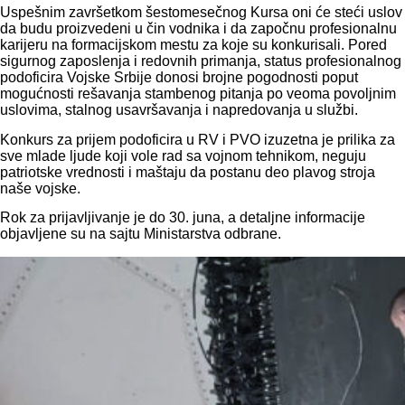
Uspešnim završetkom šestomesečnog Kursa oni će steći uslov
da budu proizvedeni u čin vodnika i da započnu profesionalnu
karijeru na formacijskom mestu za koje su konkurisali. Pored
sigurnog zaposlenja i redovnih primanja, status profesionalnog
podoficira Vojske Srbije donosi brojne pogodnosti poput
mogućnosti rešavanja stambenog pitanja po veoma povoljnim
uslovima, stalnog usavršavanja i napredovanja u službi.
Konkurs za prijem podoficira u RV i PVO izuzetna je prilika za
sve mlade ljude koji vole rad sa vojnom tehnikom, neguju
patriotske vrednosti i maštaju da postanu deo plavog stroja
naše vojske.
Rok za prijavljivanje je do 30. juna, a detaljne informacije
objavljene su na sajtu Ministarstva odbrane.