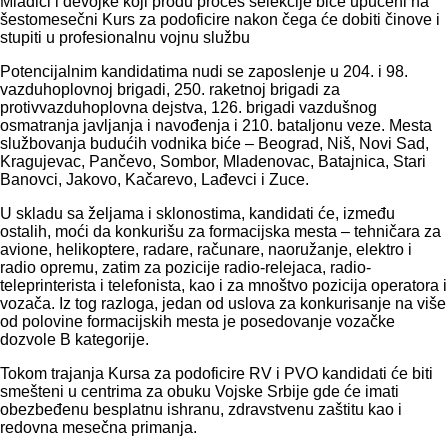
Mladići i devojke koji prođu proces selekcije biće upućeni na
šestomesečni Kurs za podoficire nakon čega će dobiti činove i
stupiti u profesionalnu vojnu službu
Potencijalnim kandidatima nudi se zaposlenje u 204. i 98.
vazduhoplovnoj brigadi, 250. raketnoj brigadi za
protivvazduhoplovna dejstva, 126. brigadi vazdušnog
osmatranja javljanja i navođenja i 210. bataljonu veze. Mesta
službovanja budućih vodnika biće – Beograd, Niš, Novi Sad,
Kragujevac, Pančevo, Sombor, Mladenovac, Batajnica, Stari
Banovci, Jakovo, Kačarevo, Lađevci i Zuce.
U skladu sa željama i sklonostima, kandidati će, između
ostalih, moći da konkurišu za formacijska mesta – tehničara za
avione, helikoptere, radare, računare, naoružanje, elektro i
radio opremu, zatim za pozicije radio-relejaca, radio-
teleprinterista i telefonista, kao i za mnoštvo pozicija operatora i
vozača. Iz tog razloga, jedan od uslova za konkurisanje na više
od polovine formacijskih mesta je posedovanje vozačke
dozvole B kategorije.
Tokom trajanja Kursa za podoficire RV i PVO kandidati će biti
smešteni u centrima za obuku Vojske Srbije gde će imati
obezbeđenu besplatnu ishranu, zdravstvenu zaštitu kao i
redovna mesečna primanja.