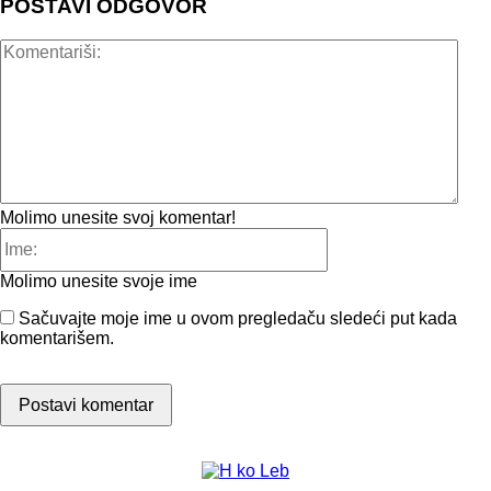
POSTAVI ODGOVOR
Kome
Molimo unesite svoj komentar!
Ime:
Molimo unesite svoje ime
Sačuvajte moje ime u ovom pregledaču sledeći put kada
komentarišem.