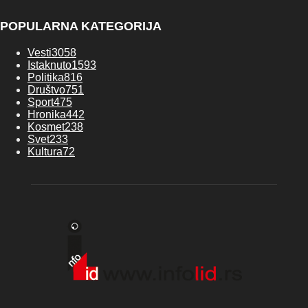
POPULARNA KATEGORIJA
Vesti
3058
Istaknuto
1593
Politika
816
Društvo
751
Sport
475
Hronika
442
Kosmet
238
Svet
233
Kultura
72