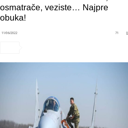
osmatrače, veziste… Najpre
obuka!
11/06/2022
71
0