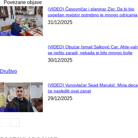
Povezane objave
(VIDEO) Časovničar i planinar Zijo: Da bi bio
uspešan majstor potrebno je mnogo odricanja
31/12/2025
Društvo
(VIDEO) Obućar Ismail Salković Car: Ahte-vah
se nešto zaradi, nekada je bilo mnogo bolje
30/12/2025
Društvo
(VIDEO) Vunovlačar Sead Marukić: Moja deca
će naslediti ovaj zanat
29/12/2025
Društvo