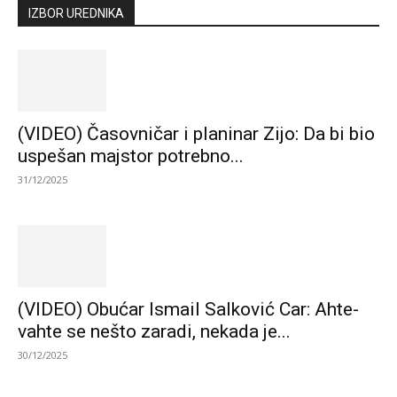
IZBOR UREDNIKA
(VIDEO) Časovničar i planinar Zijo: Da bi bio
uspešan majstor potrebno...
31/12/2025
(VIDEO) Obućar Ismail Salković Car: Ahte-
vahte se nešto zaradi, nekada je...
30/12/2025