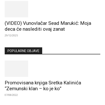
(VIDEO) Vunovlačar Sead Marukić: Moja
deca će naslediti ovaj zanat
29/12/2025
POPULARNE OBJAVE
Promovisana knjiga Sretka Kalinića
“Zemunski klan – ko je ko”
07/08/2022