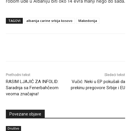
robom uđe u Albaniju biti oko 14 evra manji nego do sada.
TAGOVI
albanija carine srbija kosovo
Makedonija
Prethodni tekst
Sledeći tekst
RASIM LJAJIĆ ZA INFOLID:
Vučić: Neki u EP pokušali da
Saradnja sa Fenerbahčeom
prekinu pregovore Srbije i EU
veoma značajna!
Povezane objave
Društvo