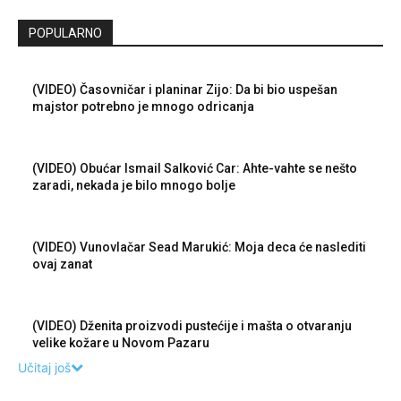
POPULARNO
(VIDEO) Časovničar i planinar Zijo: Da bi bio uspešan
majstor potrebno je mnogo odricanja
(VIDEO) Obućar Ismail Salković Car: Ahte-vahte se nešto
zaradi, nekada je bilo mnogo bolje
(VIDEO) Vunovlačar Sead Marukić: Moja deca će naslediti
ovaj zanat
(VIDEO) Dženita proizvodi pustećije i mašta o otvaranju
velike kožare u Novom Pazaru
Učitaj još