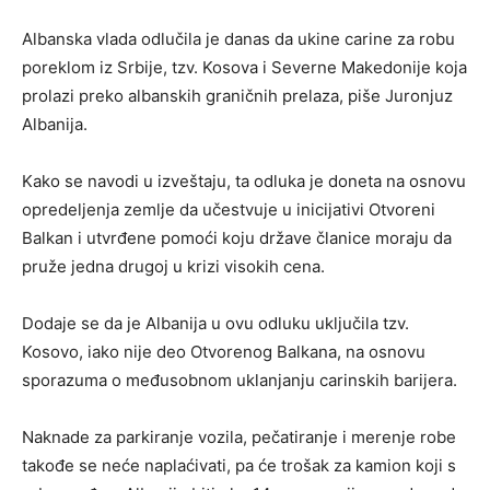
Albanska vlada odlučila je danas da ukine carine za robu
poreklom iz Srbije, tzv. Kosova i Severne Makedonije koja
prolazi preko albanskih graničnih prelaza, piše Juronjuz
Albanija.
Kako se navodi u izveštaju, ta odluka je doneta na osnovu
opredeljenja zemlje da učestvuje u inicijativi Otvoreni
Balkan i utvrđene pomoći koju države članice moraju da
pruže jedna drugoj u krizi visokih cena.
Dodaje se da je Albanija u ovu odluku uključila tzv.
Kosovo, iako nije deo Otvorenog Balkana, na osnovu
sporazuma o međusobnom uklanjanju carinskih barijera.
Naknade za parkiranje vozila, pečatiranje i merenje robe
takođe se neće naplaćivati, pa će trošak za kamion koji s