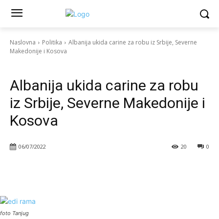
Naslovna
Politika
Albanija ukida carine za robu iz Srbije, Severne
Makedonije i Kosova
Politika
Vesti
Albanija ukida carine za robu
iz Srbije, Severne Makedonije i
Kosova
06/07/2022
20
0
foto Tanjug