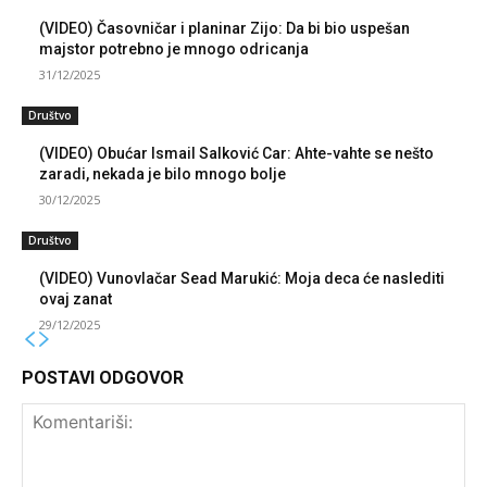
(VIDEO) Časovničar i planinar Zijo: Da bi bio uspešan
majstor potrebno je mnogo odricanja
31/12/2025
Društvo
(VIDEO) Obućar Ismail Salković Car: Ahte-vahte se nešto
zaradi, nekada je bilo mnogo bolje
30/12/2025
Društvo
(VIDEO) Vunovlačar Sead Marukić: Moja deca će naslediti
ovaj zanat
29/12/2025
POSTAVI ODGOVOR