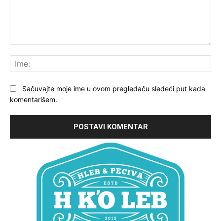
Komentariši:
Ime
Sačuvajte moje ime u ovom pregledaču sledeći put kada
komentarišem.