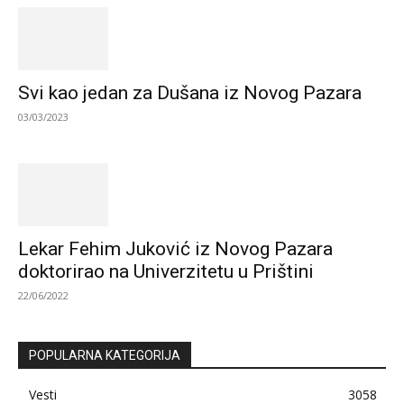
Svi kao jedan za Dušana iz Novog Pazara
03/03/2023
Lekar Fehim Juković iz Novog Pazara
doktorirao na Univerzitetu u Prištini
22/06/2022
POPULARNA KATEGORIJA
Vesti
3058