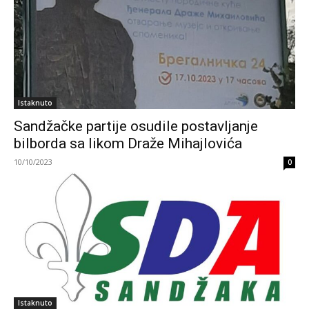
Istaknuto
Sandžačke partije osudile postavljanje
bilborda sa likom Draže Mihajlovića
10/10/2023
0
Istaknuto