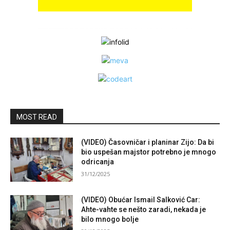
MOST READ
(VIDEO) Časovničar i planinar Zijo: Da bi
bio uspešan majstor potrebno je mnogo
odricanja
31/12/2025
(VIDEO) Obućar Ismail Salković Car:
Ahte-vahte se nešto zaradi, nekada je
bilo mnogo bolje