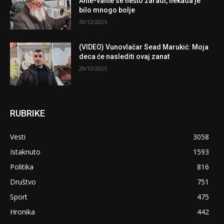
Ahte-vahte se nešto zaradi, nekada je
bilo mnogo bolje
30/12/2025
(VIDEO) Vunovlačar Sead Marukić: Moja
deca će naslediti ovaj zanat
29/12/2025
RUBRIKE
Vesti
3058
Istaknuto
1593
Politika
816
Društvo
751
Sport
475
Hronika
442