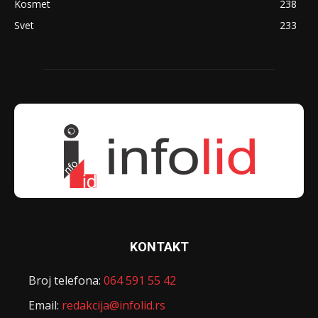
Kosmet
238
Svet
233
KONTAKT
Broj telefona:
064 591 55 42
Email:
redakcija@infolid.rs