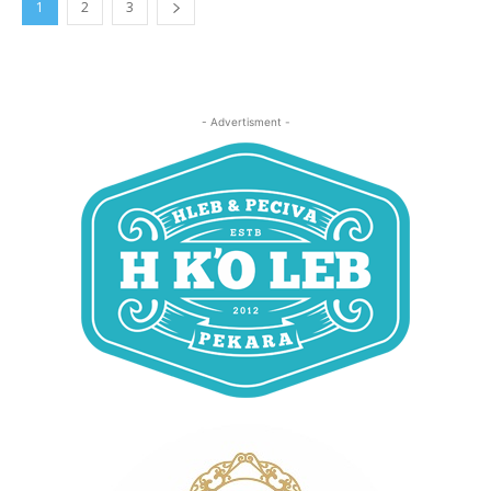
1
2
3
- Advertisment -