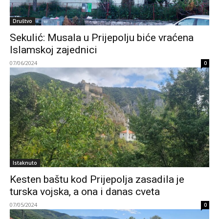
Društvo
Sekulić: Musala u Prijepolju biće vraćena
Islamskoj zajednici
07/06/2024
0
Istaknuto
Kesten baštu kod Prijepolja zasadila je
turska vojska, a ona i danas cveta
07/05/2024
0