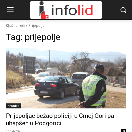
Ključne reči
Prijepolje
Tag:
prijepolje
Hronika
Prijepoljac bežao policiji u Crnoj Gori pa
uhapšen u Podgorici
16/04/2025
0