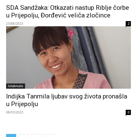
SDA Sandžaka: Otkazati nastup Riblje čorbe
u Prijepolju, Đorđević veliča zločince
25/08/2023
2
Istaknuto
Indijka Tanmila ljubav svog života pronašla
u Prijepolju
08/03/2023
0