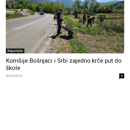
Reportaže
Komšije Bošnjaci i Srbi zajedno krče put do
škole
30/04/2024
0