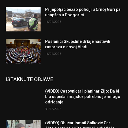
Prijepoljac bežao policiji u Crnoj Gori pa
uhapšen u Podgorici
16/04/2025
Poslanici Skupštine Srbije nastavili
raspravu o novoj Vladi
16/04/2025
ISTAKNUTE OBJAVE
(VIDEO) Časovničar i planinar Zijo: Da bi
bio uspešan majstor potrebno je mnogo
odricanja
31/12/2025
(VIDEO) Obućar Ismail Salković Car: