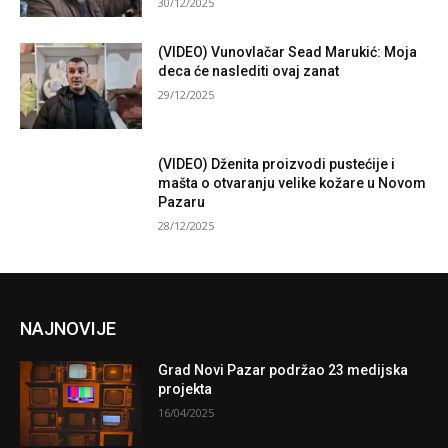
30/12/2025
(VIDEO) Vunovlačar Sead Marukić: Moja
deca će naslediti ovaj zanat
29/12/2025
(VIDEO) Dženita proizvodi pustećije i
mašta o otvaranju velike kožare u Novom
Pazaru
28/12/2025
NAJNOVIJE
Grad Novi Pazar podržao 23 medijska
projekta
16/04/2025