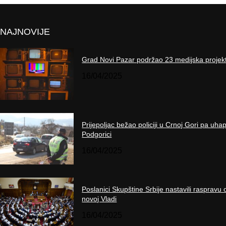
NAJNOVIJE
Grad Novi Pazar podržao 23 medijska projek
16/04/2025
Prijepoljac bežao policiji u Crnoj Gori pa uha
Podgorici
16/04/2025
Poslanici Skupštine Srbije nastavili raspravu 
novoj Vladi
16/04/2025