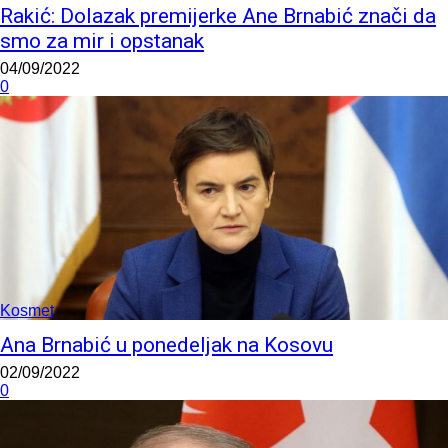
Rakić: Dolazak premijerke Ane Brnabić znači da
smo za mir i opstanak
04/09/2022
0
Kosmet
Ana Brnabić u ponedeljak na Kosovu
02/09/2022
0