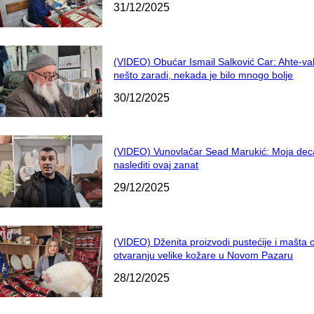
31/12/2025
(VIDEO) Obućar Ismail Salković Car: Ahte-va
nešto zaradi, nekada je bilo mnogo bolje
30/12/2025
(VIDEO) Vunovlačar Sead Marukić: Moja dec
naslediti ovaj zanat
29/12/2025
(VIDEO) Dženita proizvodi pustećije i mašta 
otvaranju velike kožare u Novom Pazaru
28/12/2025