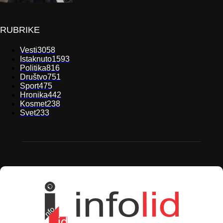
RUBRIKE
Vesti
3058
Istaknuto
1593
Politika
816
Društvo
751
Sport
475
Hronika
442
Kosmet
238
Svet
233