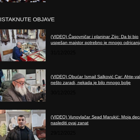
ISTAKNUTE OBJAVE
(VIDEO) Časovničar i planinar Zijo: Da bi bio
uspešan majstor potrebno je mnogo odricanj
31/12/2025
(VIDEO) Obućar Ismail Salković Car: Ahte-va
nešto zaradi, nekada je bilo mnogo bolje
30/12/2025
(VIDEO) Vunovlačar Sead Marukić: Moja dec
naslediti ovaj zanat
29/12/2025