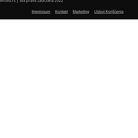
Infolid.rs | Sva prava zadržana 2022
Impressum
Kontakt
Marketing
Uslovi Korišćenja