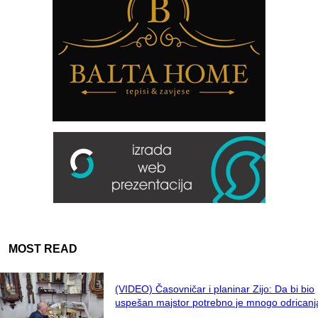
MOST READ
(VIDEO) Časovničar i planinar Zijo: Da bi bio
uspešan majstor potrebno je mnogo odricanj