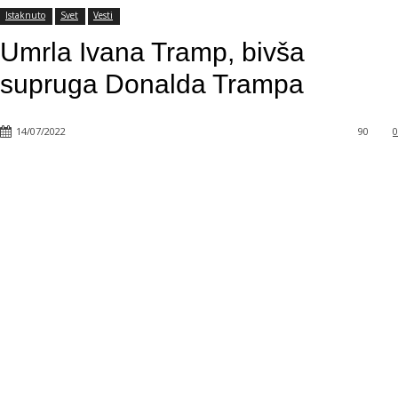
Istaknuto
Svet
Vesti
Umrla Ivana Tramp, bivša
supruga Donalda Trampa
14/07/2022
90
0