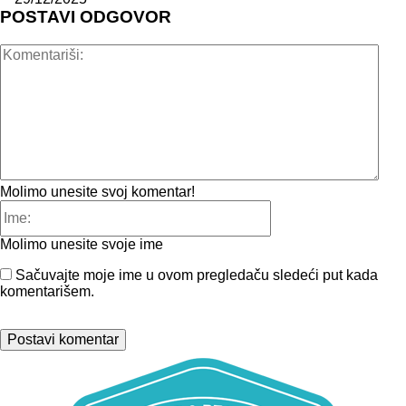
POSTAVI ODGOVOR
Kome
Molimo unesite svoj komentar!
Ime:
Molimo unesite svoje ime
Sačuvajte moje ime u ovom pregledaču sledeći put kada
komentarišem.