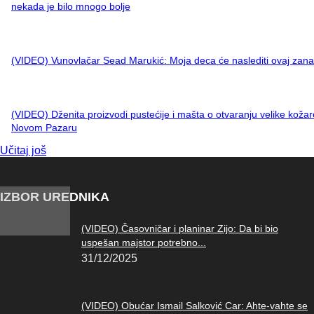
nekada je bilo mnogo bolje
(VIDEO) Vunovlačar Sead Marukić: Moja deca će naslediti ovaj zana
(VIDEO) Dženita proizvodi pustećije i mašta o otvaranju velike kožar
Novom Pazaru
Učitaj još
IZBOR UREDNIKA
(VIDEO) Časovničar i planinar Zijo: Da bi bio
uspešan majstor potrebno...
31/12/2025
(VIDEO) Obućar Ismail Salković Car: Ahte-vahte se