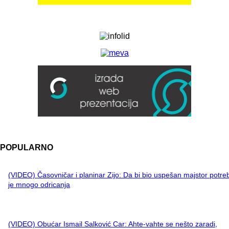
POPULARNO
(VIDEO) Časovničar i planinar Zijo: Da bi bio uspešan majstor potre
je mnogo odricanja
(VIDEO) Obućar Ismail Salković Car: Ahte-vahte se nešto zaradi,