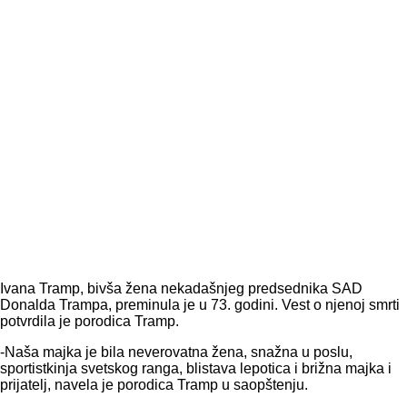
Ivana Tramp, bivša žena nekadašnjeg predsednika SAD
Donalda Trampa, preminula je u 73. godini. Vest o njenoj smrti
potvrdila je porodica Tramp.
-Naša majka je bila neverovatna žena, snažna u poslu,
sportistkinja svetskog ranga, blistava lepotica i brižna majka i
prijatelj, navela je porodica Tramp u saopštenju.