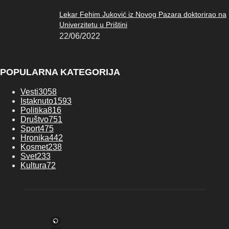
Lekar Fehim Juković iz Novog Pazara doktorirao na
Univerzitetu u Prištini
22/06/2022
POPULARNA KATEGORIJA
Vesti
3058
Istaknuto
1593
Politika
816
Društvo
751
Sport
475
Hronika
442
Kosmet
238
Svet
233
Kultura
72