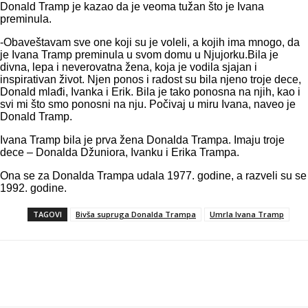
Donald Tramp je kazao da je veoma tužan što je Ivana
preminula.
-Obaveštavam sve one koji su je voleli, a kojih ima mnogo, da
je Ivana Tramp preminula u svom domu u Njujorku.Bila je
divna, lepa i neverovatna žena, koja je vodila sjajan i
inspirativan život. Njen ponos i radost su bila njeno troje dece,
Donald mlađi, Ivanka i Erik. Bila je tako ponosna na njih, kao i
svi mi što smo ponosni na nju. Počivaj u miru Ivana, naveo je
Donald Tramp.
Ivana Tramp bila je prva žena Donalda Trampa. Imaju troje
dece – Donalda Džuniora, Ivanku i Erika Trampa.
Ona se za Donalda Trampa udala 1977. godine, a razveli su se
1992. godine.
TAGOVI
Bivša supruga Donalda Trampa
Umrla Ivana Tramp