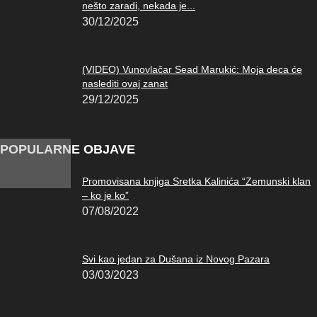
nešto zaradi, nekada je...
30/12/2025
(VIDEO) Vunovlačar Sead Marukić: Moja deca će
naslediti ovaj zanat
29/12/2025
POPULARNE OBJAVE
Promovisana knjiga Sretka Kalinića “Zemunski klan
– ko je ko”
07/08/2022
Svi kao jedan za Dušana iz Novog Pazara
03/03/2023