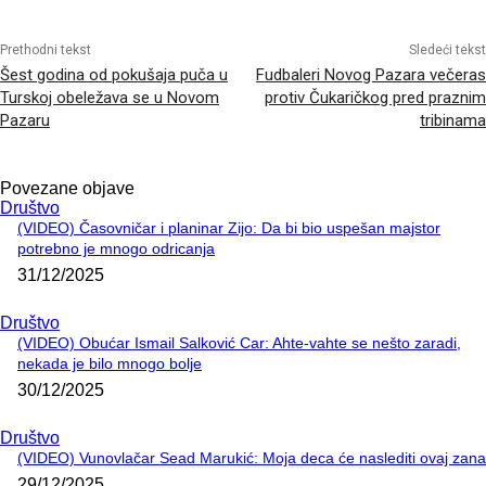
Prethodni tekst
Sledeći tekst
Šest godina od pokušaja puča u
Fudbaleri Novog Pazara večeras
Turskoj obeležava se u Novom
protiv Čukaričkog pred praznim
Pazaru
tribinama
Povezane objave
Društvo
(VIDEO) Časovničar i planinar Zijo: Da bi bio uspešan majstor
potrebno je mnogo odricanja
31/12/2025
Društvo
(VIDEO) Obućar Ismail Salković Car: Ahte-vahte se nešto zaradi,
nekada je bilo mnogo bolje
30/12/2025
Društvo
(VIDEO) Vunovlačar Sead Marukić: Moja deca će naslediti ovaj zana
29/12/2025