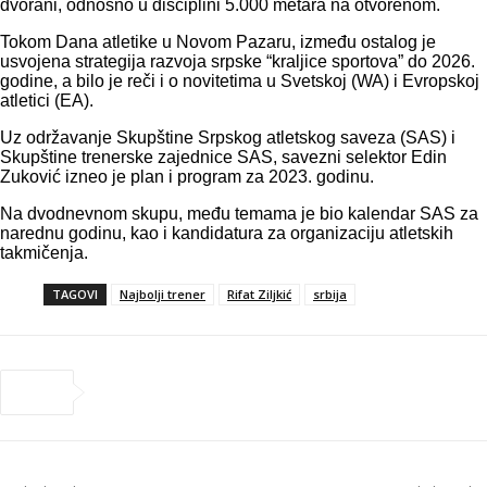
dvorani, odnosno u disciplini 5.000 metara na otvorenom.
Tokom Dana atletike u Novom Pazaru, između ostalog je
usvojena strategija razvoja srpske “kraljice sportova” do 2026.
godine, a bilo je reči i o novitetima u Svetskoj (WA) i Evropskoj
atletici (EA).
Uz održavanje Skupštine Srpskog atletskog saveza (SAS) i
Skupštine trenerske zajednice SAS, savezni selektor Edin
Zuković izneo je plan i program za 2023. godinu.
Na dvodnevnom skupu, među temama je bio kalendar SAS za
narednu godinu, kao i kandidatura za organizaciju atletskih
takmičenja.
TAGOVI
Najbolji trener
Rifat Ziljkić
srbija