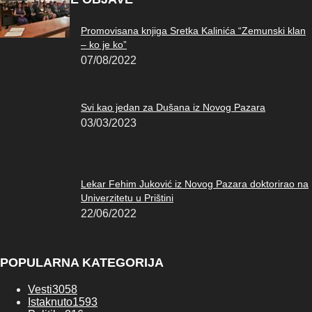
Promovisana knjiga Sretka Kalinića “Zemunski klan
– ko je ko”
07/08/2022
Svi kao jedan za Dušana iz Novog Pazara
03/03/2023
Lekar Fehim Juković iz Novog Pazara doktorirao na
Univerzitetu u Prištini
22/06/2022
POPULARNA KATEGORIJA
Vesti
3058
Istaknuto
1593