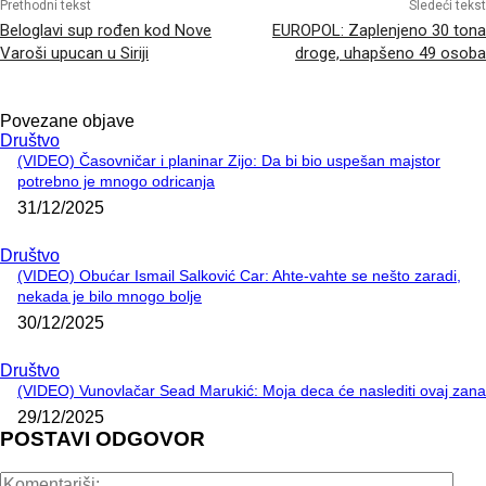
Prethodni tekst
Sledeći tekst
Beloglavi sup rođen kod Nove
EUROPOL: Zaplenjeno 30 tona
Varoši upucan u Siriji
droge, uhapšeno 49 osoba
Povezane objave
Društvo
(VIDEO) Časovničar i planinar Zijo: Da bi bio uspešan majstor
potrebno je mnogo odricanja
31/12/2025
Društvo
(VIDEO) Obućar Ismail Salković Car: Ahte-vahte se nešto zaradi,
nekada je bilo mnogo bolje
30/12/2025
Društvo
(VIDEO) Vunovlačar Sead Marukić: Moja deca će naslediti ovaj zana
29/12/2025
POSTAVI ODGOVOR
Kome