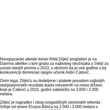
Novopazarski atletski trener Rifat Ziljkić proglašen je na
Danima atletike u tom gradu za najboljeg stručnjaka u Srbiji za
uzrast starijih pionira u 2022, s obzirom da je ove godine u toj
konkurenciji dominirao njegov učenik Aldin Ćatović.
Osim toga, Ziljkiću su dodeljene i plakete povodom najboljih
starijepionirskih rezultata ikada ostvarenih na nivou države,
koje je Ćatović u 2022. godini zabeležio na 3.000 i 2.000
metara.
Ziljkić je nagrađen i zbog ovogodišnjih seniorskih rekorda
Srbije od strane Elzana Bibića na 1.500 i 3.000 metara u