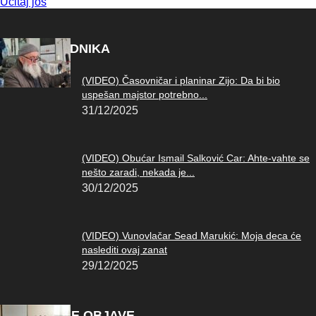
Učitaj još
IZBOR UREDNIKA
(VIDEO) Časovničar i planinar Zijo: Da bi bio
uspešan majstor potrebno...
31/12/2025
(VIDEO) Obućar Ismail Salković Car: Ahte-vahte se
nešto zaradi, nekada je...
30/12/2025
(VIDEO) Vunovlačar Sead Marukić: Moja deca će
naslediti ovaj zanat
29/12/2025
POPULARNE OBJAVE