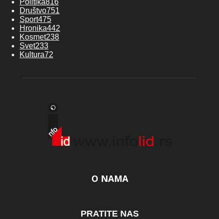
Politika
816
Društvo
751
Sport
475
Hronika
442
Kosmet
238
Svet
233
Kultura
72
O NAMA
PRATITE NAS