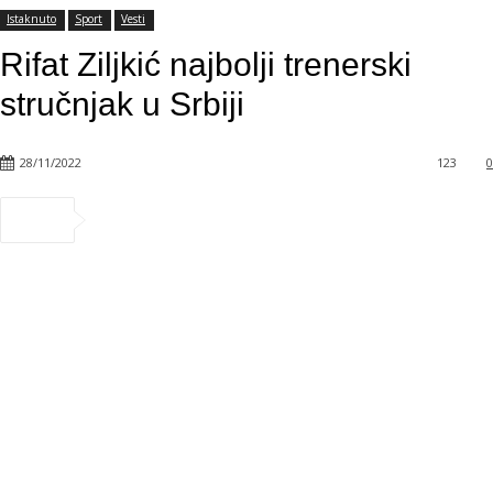
Istaknuto
Sport
Vesti
Rifat Ziljkić najbolji trenerski
stručnjak u Srbiji
28/11/2022
123
0