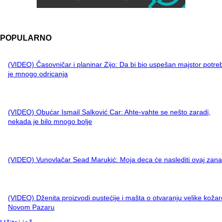
POPULARNO
(VIDEO) Časovničar i planinar Zijo: Da bi bio uspešan majstor potre
je mnogo odricanja
(VIDEO) Obućar Ismail Salković Car: Ahte-vahte se nešto zaradi,
nekada je bilo mnogo bolje
(VIDEO) Vunovlačar Sead Marukić: Moja deca će naslediti ovaj zana
(VIDEO) Dženita proizvodi pustećije i mašta o otvaranju velike kožar
Novom Pazaru