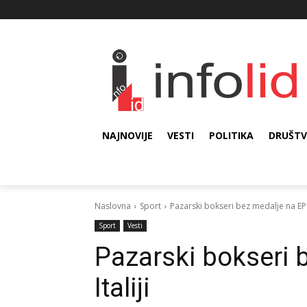
NAJNOVIJE
VESTI
POLITIKA
DRUŠT
Naslovna
Sport
Pazarski bokseri bez medalje na EP u
Sport
Vesti
Pazarski bokseri 
Italiji