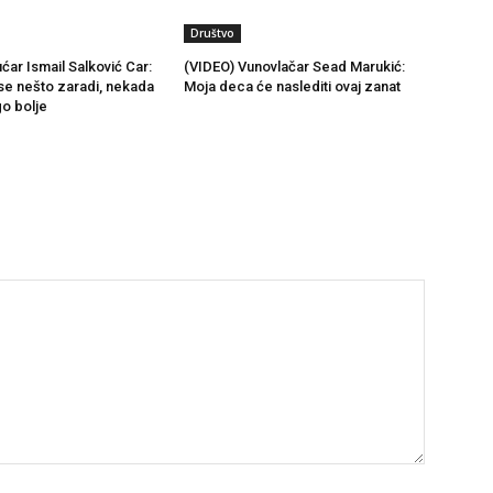
Društvo
ćar Ismail Salković Car:
(VIDEO) Vunovlačar Sead Marukić:
se nešto zaradi, nekada
Moja deca će naslediti ovaj zanat
go bolje