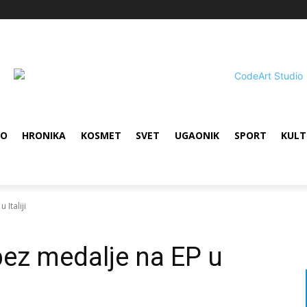
VO
HRONIKA
KOSMET
SVET
UGAONIK
SPORT
KULT
 Italiji
bez medalje na EP u