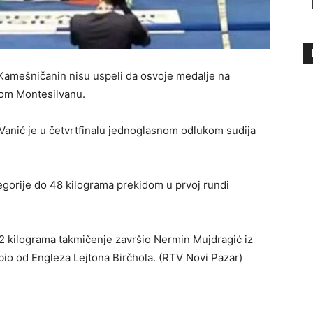
Kamešničanin nisu uspeli da osvoje medalje na
kom Montesilvanu.
 Vanić je u četvrtfinalu jednoglasnom odlukom sudija
egorije do 48 kilograma prekidom u prvoj rundi
2 kilograma takmičenje završio Nermin Mujdragić iz
ubio od Engleza Lejtona Birčhola. (RTV Novi Pazar)