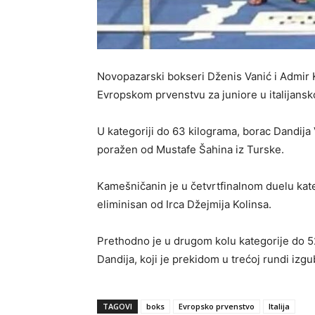
Novopazarski bokseri Dženis Vanić i Admir 
Evropskom prvenstvu za juniore u italijans
U kategoriji do 63 kilograma, borac Dandija
poražen od Mustafe Šahina iz Turske.
Kamešničanin je u četvrtfinalnom duelu kat
eliminisan od Irca Džejmija Kolinsa.
Prethodno je u drugom kolu kategorije do 5
Dandija, koji je prekidom u trećoj rundi izg
TAGOVI
boks
Evropsko prvenstvo
Italija