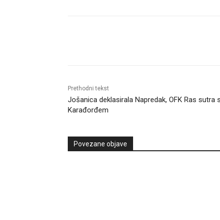
Objavi
Prethodni tekst
Jošanica deklasirala Napredak, OFK Ras sutra 
Karađorđem
Povezane objave