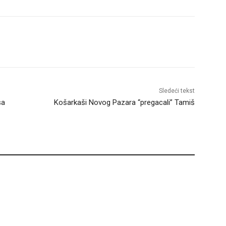
Sledeći tekst
sa
Košarkaši Novog Pazara “pregacali” Tamiš