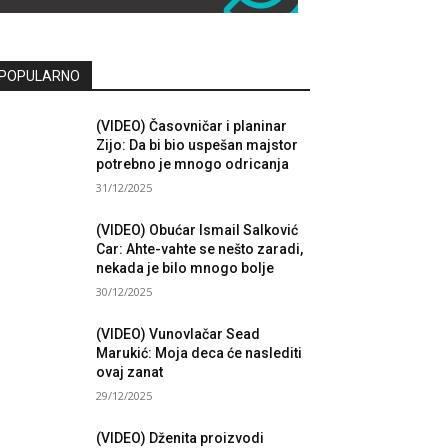
POPULARNO
(VIDEO) Časovničar i planinar
Zijo: Da bi bio uspešan majstor
potrebno je mnogo odricanja
31/12/2025
(VIDEO) Obućar Ismail Salković
Car: Ahte-vahte se nešto zaradi,
nekada je bilo mnogo bolje
30/12/2025
(VIDEO) Vunovlačar Sead
Marukić: Moja deca će naslediti
ovaj zanat
29/12/2025
(VIDEO) Dženita proizvodi