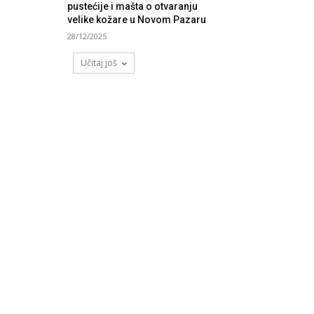
pustećije i mašta o otvaranju
velike kožare u Novom Pazaru
28/12/2025
Učitaj još