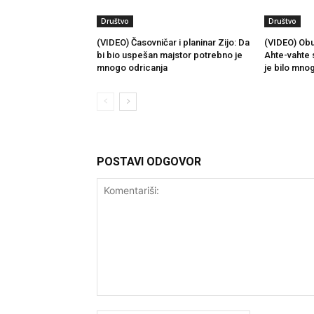
Društvo
Društvo
(VIDEO) Časovničar i planinar Zijo: Da
(VIDEO) Obu
bi bio uspešan majstor potrebno je
Ahte-vahte 
mnogo odricanja
je bilo mno
POSTAVI ODGOVOR
Komentariši: