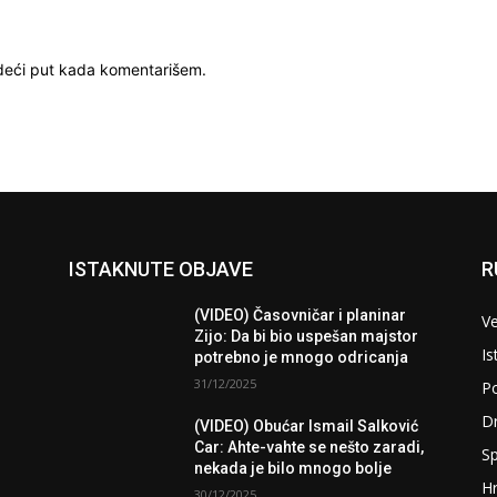
deći put kada komentarišem.
ISTAKNUTE OBJAVE
R
(VIDEO) Časovničar i planinar
Ve
Zijo: Da bi bio uspešan majstor
Is
potrebno je mnogo odricanja
31/12/2025
Po
D
(VIDEO) Obućar Ismail Salković
Car: Ahte-vahte se nešto zaradi,
Sp
nekada je bilo mnogo bolje
H
30/12/2025