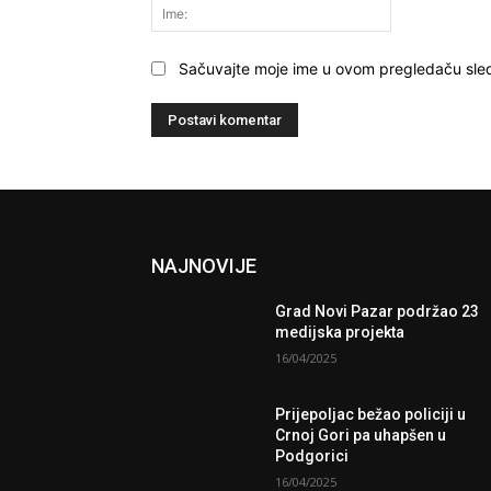
Ime:
Sačuvajte moje ime u ovom pregledaču sle
NAJNOVIJE
Grad Novi Pazar podržao 23
medijska projekta
16/04/2025
Prijepoljac bežao policiji u
Crnoj Gori pa uhapšen u
Podgorici
16/04/2025