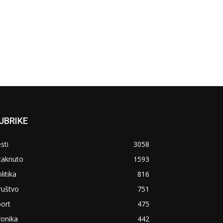
UBRIKE
sti
3058
taknuto
1593
litika
816
ruštvo
751
ort
475
ronika
442