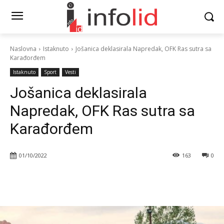
Naslovna
Istaknuto
Jošanica deklasirala Napredak, OFK Ras sutra sa
Karađorđem
Istaknuto
Sport
Vesti
Jošanica deklasirala
Napredak, OFK Ras sutra sa
Karađorđem
01/10/2022
163
0