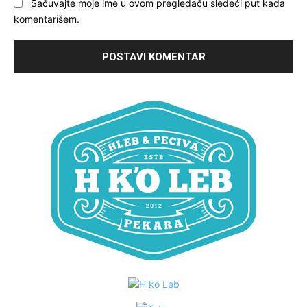
Sačuvajte moje ime u ovom pregledaču sledeći put kada
komentarišem.