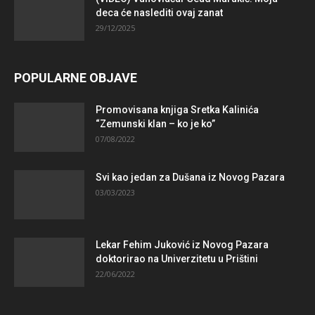
deca će naslediti ovaj zanat
29/12/2025
POPULARNE OBJAVE
Promovisana knjiga Sretka Kalinića
“Zemunski klan – ko je ko”
07/08/2022
Svi kao jedan za Dušana iz Novog Pazara
03/03/2023
Lekar Fehim Juković iz Novog Pazara
doktorirao na Univerzitetu u Prištini
22/06/2022