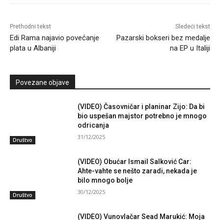
Prethodni tekst
Sledeći tekst
Edi Rama najavio povećanje
Pazarski bokseri bez medalje
plata u Albaniji
na EP u Italiji
Povezane objave
(VIDEO) Časovničar i planinar Zijo: Da bi
bio uspešan majstor potrebno je mnogo
odricanja
31/12/2025
Društvo
(VIDEO) Obućar Ismail Salković Car:
Ahte-vahte se nešto zaradi, nekada je
bilo mnogo bolje
30/12/2025
Društvo
(VIDEO) Vunovlačar Sead Marukić: Moja