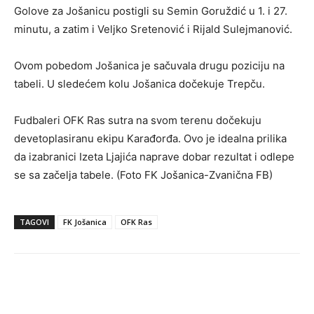
Golove za Jošanicu postigli su Semin Goruždić u 1. i 27.
minutu, a zatim i Veljko Sretenović i Rijald Sulejmanović.
Ovom pobedom Jošanica je sačuvala drugu poziciju na
tabeli. U sledećem kolu Jošanica dočekuje Trepču.
Fudbaleri OFK Ras sutra na svom terenu dočekuju
devetoplasiranu ekipu Karađorđa. Ovo je idealna prilika
da izabranici Izeta Ljajića naprave dobar rezultat i odlepe
se sa začelja tabele. (Foto FK Jošanica-Zvanična FB)
TAGOVI
FK Jošanica
OFK Ras