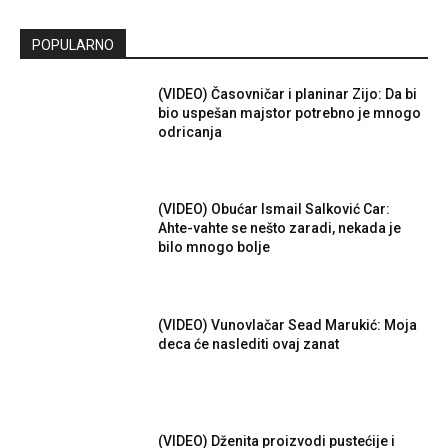
POPULARNO
(VIDEO) Časovničar i planinar Zijo: Da bi
bio uspešan majstor potrebno je mnogo
odricanja
(VIDEO) Obućar Ismail Salković Car:
Ahte-vahte se nešto zaradi, nekada je
bilo mnogo bolje
(VIDEO) Vunovlačar Sead Marukić: Moja
deca će naslediti ovaj zanat
(VIDEO) Dženita proizvodi pustećije i