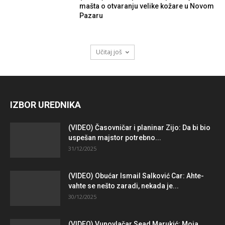
mašta o otvaranju velike kožare u Novom
Pazaru
Učitaj još
IZBOR UREDNIKA
(VIDEO) Časovničar i planinar Zijo: Da bi bio
uspešan majstor potrebno...
31/12/2025
(VIDEO) Obućar Ismail Salković Car: Ahte-
vahte se nešto zaradi, nekada je...
30/12/2025
(VIDEO) Vunovlačar Sead Marukić: Moja