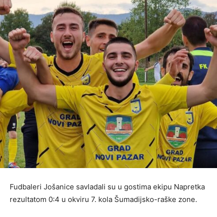
Fudbaleri Jošanice savladali su u gostima ekipu Napretka
rezultatom 0:4 u okviru 7. kola Šumadijsko-raške zone.