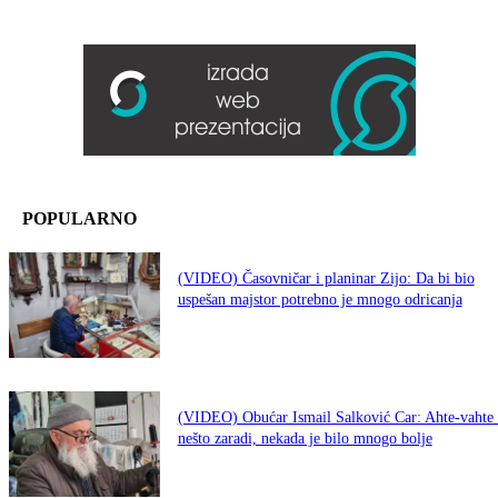
POPULARNO
(VIDEO) Časovničar i planinar Zijo: Da bi bio
uspešan majstor potrebno je mnogo odricanja
(VIDEO) Obućar Ismail Salković Car: Ahte-vahte 
nešto zaradi, nekada je bilo mnogo bolje