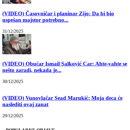
(VIDEO) Časovničar i planinar Zijo: Da bi bio
uspešan majstor potrebno...
31/12/2025
(VIDEO) Obućar Ismail Salković Car: Ahte-vahte se
nešto zaradi, nekada je...
30/12/2025
(VIDEO) Vunovlačar Sead Marukić: Moja deca će
naslediti ovaj zanat
29/12/2025