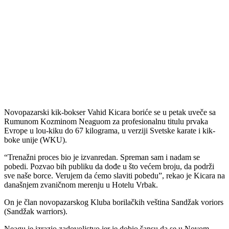
Novopazarski kik-bokser Vahid Kicara boriće se u petak uveče sa
Rumunom Kozminom Neaguom za profesionalnu titulu prvaka
Evrope u lou-kiku do 67 kilograma, u verziji Svetske karate i kik-
boke unije (WKU).
“Trenažni proces bio je izvanredan. Spreman sam i nadam se
pobedi. Pozvao bih publiku da dođe u što većem broju, da podrži
sve naše borce. Verujem da ćemo slaviti pobedu”, rekao je Kicara na
današnjem zvaničnom merenju u Hotelu Vrbak.
On je član novopazarskog Kluba borilačkih veština Sandžak voriors
(Sandžak warriors).
Neagu je izrazio zadovoljstvo jer je dobio šansu da se u Novom