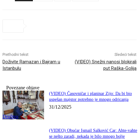
Prethodni tekst
Sledeći tekst
Doživite Ramazan i Bajram u
(VIDEO) Snežni nanosi blokirali
Istanbulu
put Raška-Golija
Povezane objave
(VIDEO) Časovničar i planinar Zijo: Da bi bio
uspešan majstor potrebno je mnogo odricanja
31/12/2025
Društvo
(VIDEO) Obućar Ismail Salković Car: Ahte-vahte
se nešto zaradi, nekada je bilo mnogo bolje