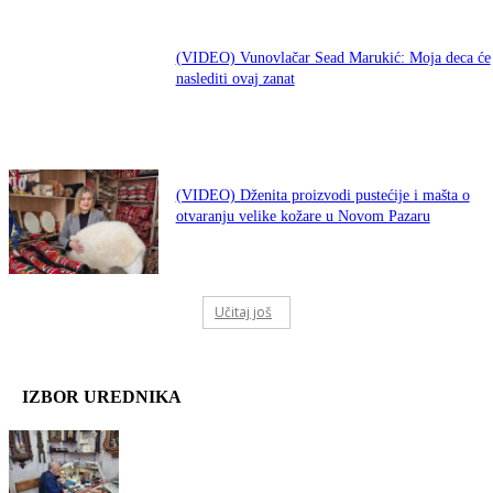
(VIDEO) Vunovlačar Sead Marukić: Moja deca će
naslediti ovaj zanat
(VIDEO) Dženita proizvodi pustećije i mašta o
otvaranju velike kožare u Novom Pazaru
Učitaj još
IZBOR UREDNIKA