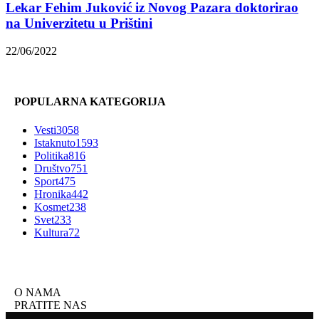
Lekar Fehim Juković iz Novog Pazara doktorirao
na Univerzitetu u Prištini
22/06/2022
POPULARNA KATEGORIJA
Vesti
3058
Istaknuto
1593
Politika
816
Društvo
751
Sport
475
Hronika
442
Kosmet
238
Svet
233
Kultura
72
O NAMA
PRATITE NAS