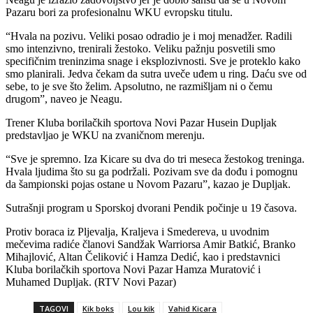
Pazaru bori za profesionalnu WKU evropsku titulu.
“Hvala na pozivu. Veliki posao odradio je i moj menadžer. Radili
smo intenzivno, trenirali žestoko. Veliku pažnju posvetili smo
specifičnim treninzima snage i eksplozivnosti. Sve je proteklo kako
smo planirali. Jedva čekam da sutra uveče uđem u ring. Daću sve od
sebe, to je sve što želim. Apsolutno, ne razmišljam ni o čemu
drugom”, naveo je Neagu.
Trener Kluba borilačkih sportova Novi Pazar Husein Dupljak
predstavljao je WKU na zvaničnom merenju.
“Sve je spremno. Iza Kicare su dva do tri meseca žestokog treninga.
Hvala ljudima što su ga podržali. Pozivam sve da dođu i pomognu
da šampionski pojas ostane u Novom Pazaru”, kazao je Dupljak.
Sutrašnji program u Sporskoj dvorani Pendik počinje u 19 časova.
Protiv boraca iz Pljevalja, Kraljeva i Smedereva, u uvodnim
mečevima radiće članovi Sandžak Warriorsa Amir Batkić, Branko
Mihajlović, Altan Čeliković i Hamza Dedić, kao i predstavnici
Kluba borilačkih sportova Novi Pazar Hamza Muratović i
Muhamed Dupljak. (RTV Novi Pazar)
TAGOVI
Kik boks
Lou kik
Vahid Kicara