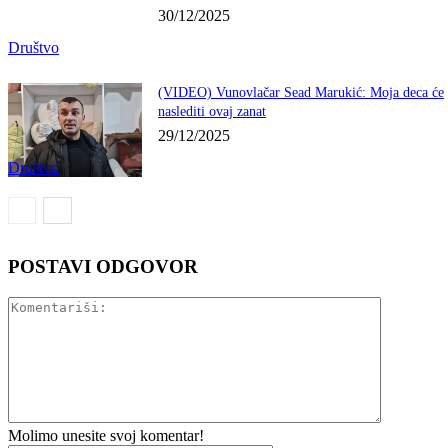
30/12/2025
Društvo
(VIDEO) Vunovlačar Sead Marukić: Moja deca će
naslediti ovaj zanat
29/12/2025
Društvo
POSTAVI ODGOVOR
Komentariš
Molimo unesite svoj komentar!