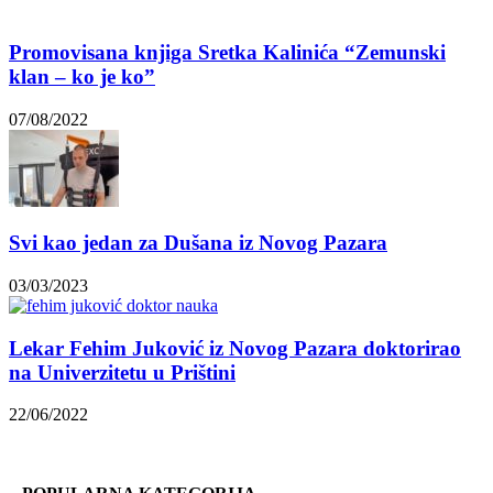
Promovisana knjiga Sretka Kalinića “Zemunski
klan – ko je ko”
07/08/2022
Svi kao jedan za Dušana iz Novog Pazara
03/03/2023
Lekar Fehim Juković iz Novog Pazara doktorirao
na Univerzitetu u Prištini
22/06/2022