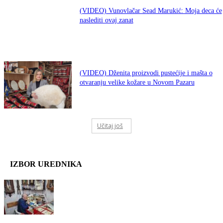
(VIDEO) Vunovlačar Sead Marukić: Moja deca će
naslediti ovaj zanat
(VIDEO) Dženita proizvodi pustećije i mašta o
otvaranju velike kožare u Novom Pazaru
Učitaj još
IZBOR UREDNIKA