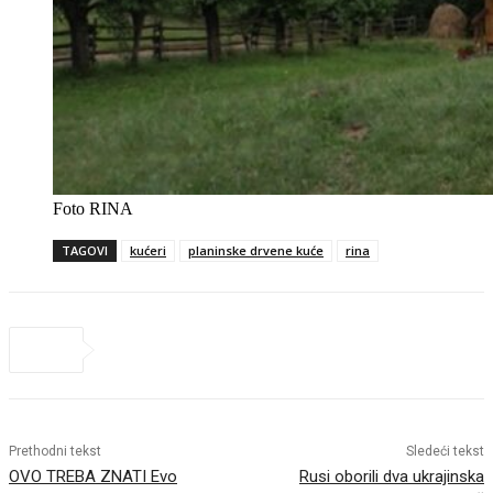
Foto RINA
TAGOVI
kućeri
planinske drvene kuće
rina
Prethodni tekst
Sledeći tekst
OVO TREBA ZNATI Evo
Rusi oborili dva ukrajinska