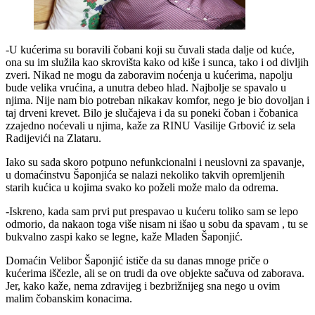
-U kućerima su boravili čobani koji su čuvali stada dalje od kuće,
ona su im služila kao skrovišta kako od kiše i sunca, tako i od divljih
zveri. Nikad ne mogu da zaboravim noćenja u kućerima, napolju
bude velika vrućina, a unutra debeo hlad. Najbolje se spavalo u
njima. Nije nam bio potreban nikakav komfor, nego je bio dovoljan i
taj drveni krevet. Bilo je slučajeva i da su poneki čoban i čobanica
zzajedno noćevali u njima, kaže za RINU Vasilije Grbović iz sela
Radijevići na Zlataru.
Iako su sada skoro potpuno nefunkcionalni i neuslovni za spavanje,
u domaćinstvu Šaponjića se nalazi nekoliko takvih opremljenih
starih kućica u kojima svako ko poželi može malo da odrema.
-Iskreno, kada sam prvi put prespavao u kućeru toliko sam se lepo
odmorio, da nakaon toga više nisam ni išao u sobu da spavam , tu se
bukvalno zaspi kako se legne, kaže Mladen Šaponjić.
Domaćin Velibor Šaponjić ističe da su danas mnoge priče o
kućerima iščezle, ali se on trudi da ove objekte sačuva od zaborava.
Jer, kako kaže, nema zdravijeg i bezbrižnijeg sna nego u ovim
malim čobanskim konacima.