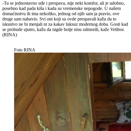
-Tu se jednostavno uđe i prespava, nije neki komfor, ali je udobno,
posebno kad pada kiša i kada su vremenske nepogode. U našem
domaćinstvu ih ima nekoliko, jednog od njih sam ja pravio, ove
druge sam nabavio. Svi oni koji su ovde prespavali kažu da to
iskustvo ne bi menjali ni za kakav luksuz modernog doba. Gosti kad
se probude ujutro, kažu da nigde bolje nisu odmorili, kaže Velibor.
(RINA)
Foto RINA