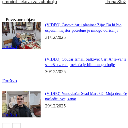
prirodnih lekova za zubobolju
drona Striž
Povezane objave
(VIDEO) Časovničar i planinar Zijo: Da bi bio
uspešan majstor potrebno je mnogo odricanja
31/12/2025
Društvo
(VIDEO) Obućar Ismail Salković Car: Ahte-vahte
se nešto zaradi, nekada je bilo mnogo bolje
30/12/2025
Društvo
(VIDEO) Vunovlačar Sead Marukić: Moja deca će
naslediti ovaj zanat
29/12/2025
Društvo