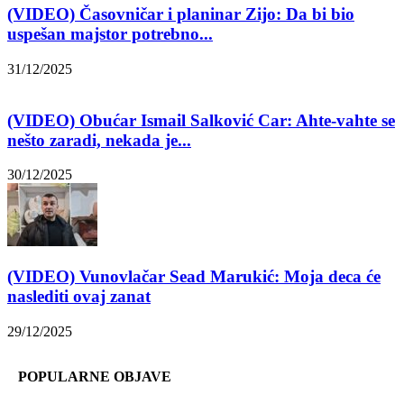
(VIDEO) Časovničar i planinar Zijo: Da bi bio
uspešan majstor potrebno...
31/12/2025
(VIDEO) Obućar Ismail Salković Car: Ahte-vahte se
nešto zaradi, nekada je...
30/12/2025
(VIDEO) Vunovlačar Sead Marukić: Moja deca će
naslediti ovaj zanat
29/12/2025
POPULARNE OBJAVE