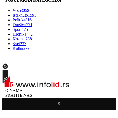
POPULARNA KATEGORIJA
Vesti
3058
Istaknuto
1593
Politika
816
Društvo
751
Sport
475
Hronika
442
Kosmet
238
Svet
233
Kultura
72
O NAMA
PRATITE NAS
©