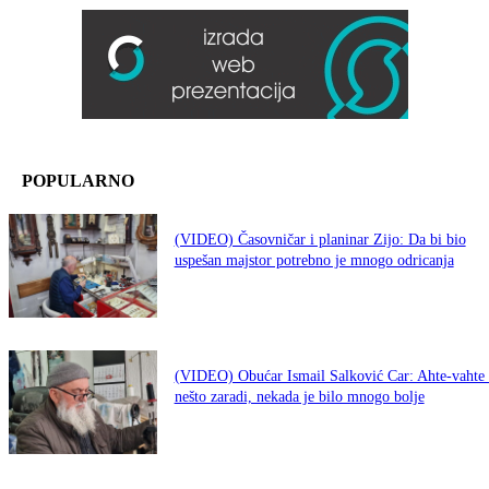
POPULARNO
(VIDEO) Časovničar i planinar Zijo: Da bi bio
uspešan majstor potrebno je mnogo odricanja
(VIDEO) Obućar Ismail Salković Car: Ahte-vahte 
nešto zaradi, nekada je bilo mnogo bolje