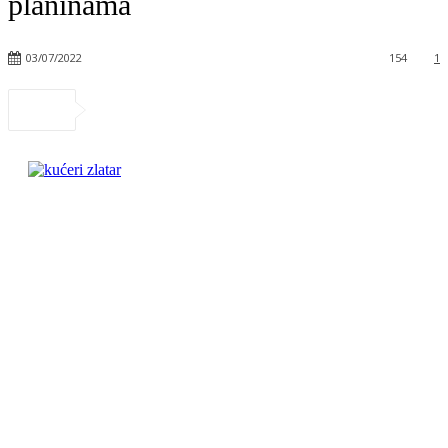
planinama
03/07/2022
154
1