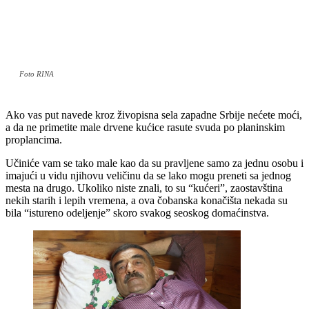
Foto RINA
Ako vas put navede kroz živopisna sela zapadne Srbije nećete moći,
a da ne primetite male drvene kućice rasute svuda po planinskim
proplancima.
Učiniće vam se tako male kao da su pravljene samo za jednu osobu i
imajući u vidu njihovu veličinu da se lako mogu preneti sa jednog
mesta na drugo. Ukoliko niste znali, to su “kućeri”, zaostavština
nekih starih i lepih vremena, a ova čobanska konačišta nekada su
bila “istureno odeljenje” skoro svakog seoskog domaćinstva.