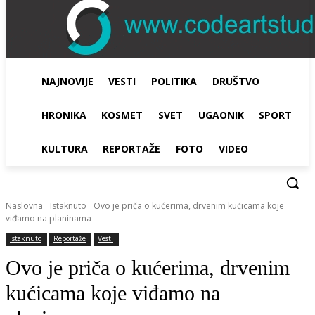
NAJNOVIJE
VESTI
POLITIKA
DRUŠTVO
HRONIKA
KOSMET
SVET
UGAONIK
SPORT
KULTURA
REPORTAŽE
FOTO
VIDEO
Naslovna
Istaknuto
Ovo je priča o kućerima, drvenim kućicama koje
viđamo na planinama
Istaknuto
Reportaže
Vesti
Ovo je priča o kućerima, drvenim
kućicama koje viđamo na