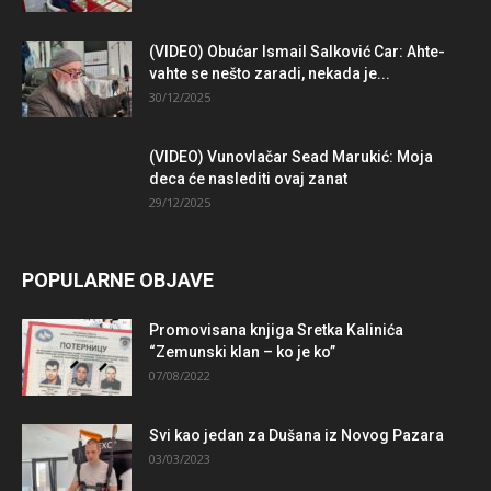
(VIDEO) Obućar Ismail Salković Car: Ahte-
vahte se nešto zaradi, nekada je...
30/12/2025
(VIDEO) Vunovlačar Sead Marukić: Moja
deca će naslediti ovaj zanat
29/12/2025
POPULARNE OBJAVE
Promovisana knjiga Sretka Kalinića
“Zemunski klan – ko je ko”
07/08/2022
Svi kao jedan za Dušana iz Novog Pazara
03/03/2023