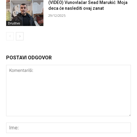
(VIDEO) Vunovlačar Sead Marukić: Moja
deca će naslediti ovaj zanat
29/12/2025
Društvo
POSTAVI ODGOVOR
Komentariši:
Ime