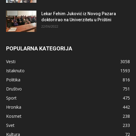
Lekar Fehim Juković iz Novog Pazara
doktorirao na Univerzitetu u Prištini
22/06/2022
POPULARNA KATEGORIJA
Vesti
3058
Istaknuto
1593
Politika
816
Društvo
751
Sport
475
Hronika
442
Kosmet
238
Svet
233
Kultura
72