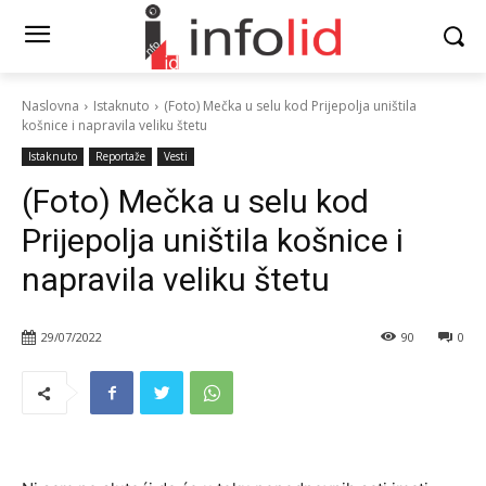
Naslovna
Istaknuto
(Foto) Mečka u selu kod Prijepolja uništila
košnice i napravila veliku štetu
Istaknuto
Reportaže
Vesti
(Foto) Mečka u selu kod
Prijepolja uništila košnice i
napravila veliku štetu
29/07/2022
90
0