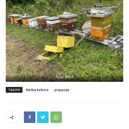
Foto RINA
TAGOVI
Mečka košnice
prijepolje