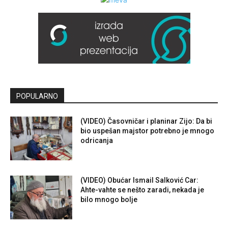
POPULARNO
(VIDEO) Časovničar i planinar Zijo: Da bi
bio uspešan majstor potrebno je mnogo
odricanja
(VIDEO) Obućar Ismail Salković Car:
Ahte-vahte se nešto zaradi, nekada je
bilo mnogo bolje