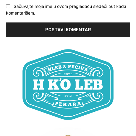
Sačuvajte moje ime u ovom pregledaču sledeći put kada
komentarišem.