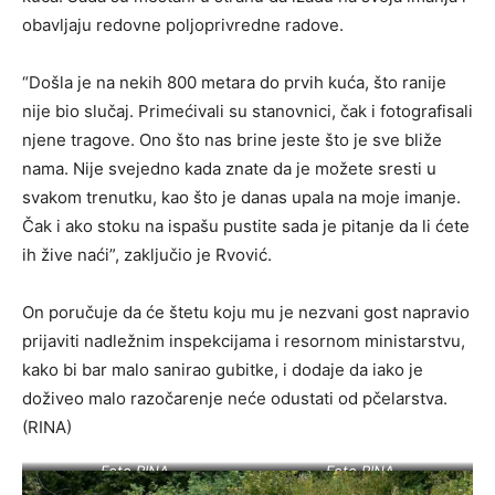
obavljaju redovne poljoprivredne radove.
“Došla je na nekih 800 metara do prvih kuća, što ranije
nije bio slučaj. Primećivali su stanovnici, čak i fotografisali
njene tragove. Ono što nas brine jeste što je sve bliže
nama. Nije svejedno kada znate da je možete sresti u
svakom trenutku, kao što je danas upala na moje imanje.
Čak i ako stoku na ispašu pustite sada je pitanje da li ćete
ih žive naći”, zaključio je Rvović.
On poručuje da će štetu koju mu je nezvani gost napravio
prijaviti nadležnim inspekcijama i resornom ministarstvu,
kako bi bar malo sanirao gubitke, i dodaje da iako je
doživeo malo razočarenje neće odustati od pčelarstva.
(RINA)
Foto RINA
Foto RINA