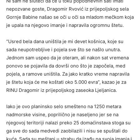
Ni sam ne sluteći da će u toku popodnevnih sati imati
nepozvane goste, Dragomir Rvović iz prijepoljskog sela
Gornje Babine našao se oči u oči sa mladom mečkom koja
je upala na njegovo imanje i napravila ogromnu štetu.
“Usred bela dana uništila je mi devet košnica, koje su
sada neupotrebljive i pojela sve što se našlo unutra.
Jednom sam uspeo da je oteram, ali nakon sat vremena
ponovo se pojavila da dovrši ono što je započela, med
pojela, a ramove uništila. Za jako kratko vreme napravila
je štetu koja će me koštati oko 5.000 evra”, kazao je za
RINU Dragomir iz prijepoljskog zaseoka Ljeljanica.
Iako je ovo planinsko selo smešteno na 1250 metara
nadmorske visine, poprilično je naseljeno jer se na
njegovoj teritoriji nalazi preko 25 domaćinstava stoga su
ga sve do sada medvedi zaobilazili i nisu se spuštali do
kuća. Sada su meštani u strahu da izađu na svoja imanja i