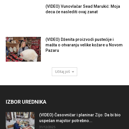
(VIDEO) Vunovlačar Sead Marukić: Moja
deca će naslediti ovaj zanat
(VIDEO) Dženita proizvodi pustećije i
mašta o otvaranju velike kožare u Novom
Pazaru
Učitaj još
IZBOR UREDNIKA
(VIDEO) Časovničar i planinar Zijo: Da bi bio
uspešan majstor potrebno...
31/12/2025