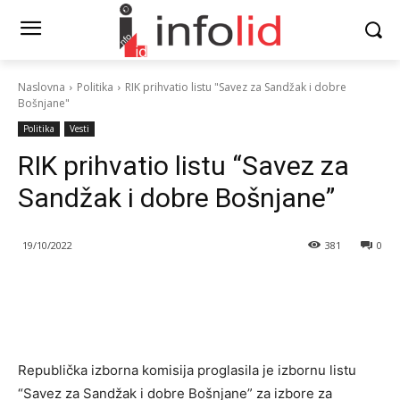
Naslovna
Politika
RIK prihvatio listu "Savez za Sandžak i dobre
Bošnjane"
Politika
Vesti
RIK prihvatio listu “Savez za
Sandžak i dobre Bošnjane”
19/10/2022
381
0
Republička izborna komisija proglasila je izbornu listu
“Savez za Sandžak i dobre Bošnjane” za izbore za