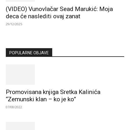
(VIDEO) Vunovlačar Sead Marukić: Moja
deca će naslediti ovaj zanat
29/12/2025
POPULARNE OBJAVE
Promovisana knjiga Sretka Kalinića
“Zemunski klan – ko je ko”
07/08/2022