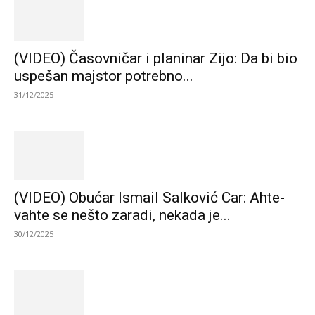
(VIDEO) Časovničar i planinar Zijo: Da bi bio
uspešan majstor potrebno...
31/12/2025
(VIDEO) Obućar Ismail Salković Car: Ahte-
vahte se nešto zaradi, nekada je...
30/12/2025