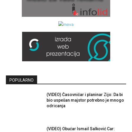
POPULARNO
(VIDEO) Časovničar i planinar Zijo: Da bi
bio uspešan majstor potrebno je mnogo
odricanja
(VIDEO) Obućar Ismail Salković Car: