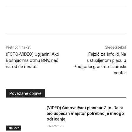
Prethodni tekst
Sledeći tekst
(FOTO-VIDEO) Ugljanin: Ako
Fejzić za Infolid: Na
Bošnjacima otmu BNV, naš
ustupljenom placu u
narod će nestati
Podgorici gradimo Islamski
centar
Povezane objave
(VIDEO) Časovničar i planinar Zijo: Da bi
bio uspešan majstor potrebno je mnogo
odricanja
31/12/2025
Društvo