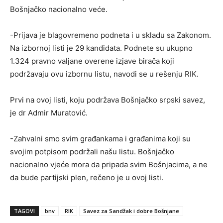
Bošnjačko nacionalno veće.
-Prijava je blagovremeno podneta i u skladu sa Zakonom.
Na izbornoj listi je 29 kandidata. Podnete su ukupno
1.324 pravno valjane overene izjave birača koji
podržavaju ovu izbornu listu, navodi se u rešenju RIK.
Prvi na ovoj listi, koju podržava Bošnjačko srpski savez,
je dr Admir Muratović.
-Zahvalni smo svim građankama i građanima koji su
svojim potpisom podržali našu listu. Bošnjačko
nacionalno vjeće mora da pripada svim Bošnjacima, a ne
da bude partijski plen, rečeno je u ovoj listi.
TAGOVI
bnv
RIK
Savez za Sandžak i dobre Bošnjane