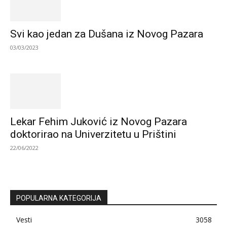
Svi kao jedan za Dušana iz Novog Pazara
03/03/2023
Lekar Fehim Juković iz Novog Pazara
doktorirao na Univerzitetu u Prištini
22/06/2022
POPULARNA KATEGORIJA
Vesti
3058