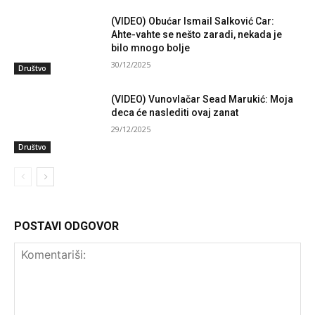
(VIDEO) Obućar Ismail Salković Car:
Ahte-vahte se nešto zaradi, nekada je
bilo mnogo bolje
30/12/2025
Društvo
(VIDEO) Vunovlačar Sead Marukić: Moja
deca će naslediti ovaj zanat
29/12/2025
Društvo
POSTAVI ODGOVOR