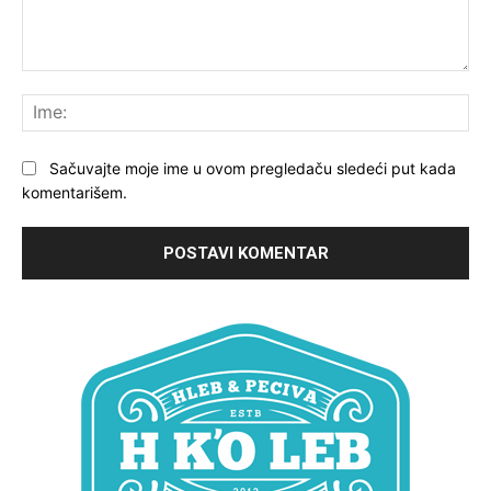
Komentariši:
Ime
Sačuvajte moje ime u ovom pregledaču sledeći put kada
komentarišem.