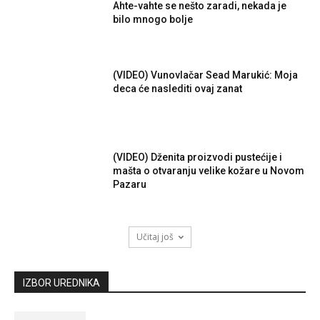
Ahte-vahte se nešto zaradi, nekada je
bilo mnogo bolje
(VIDEO) Vunovlačar Sead Marukić: Moja
deca će naslediti ovaj zanat
(VIDEO) Dženita proizvodi pustećije i
mašta o otvaranju velike kožare u Novom
Pazaru
Učitaj još
IZBOR UREDNIKA