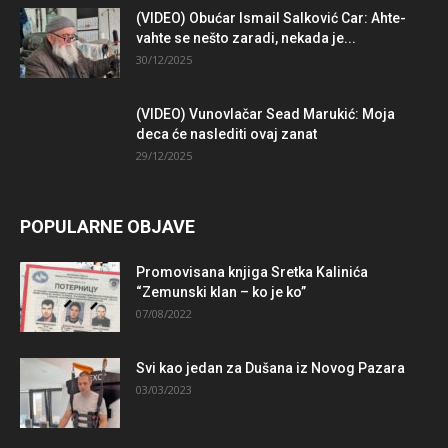
(VIDEO) Obućar Ismail Salković Car: Ahte-
vahte se nešto zaradi, nekada je...
30/12/2025
(VIDEO) Vunovlačar Sead Marukić: Moja
deca će naslediti ovaj zanat
29/12/2025
POPULARNE OBJAVE
Promovisana knjiga Sretka Kalinića
“Zemunski klan – ko je ko”
07/08/2022
Svi kao jedan za Dušana iz Novog Pazara
03/03/2023