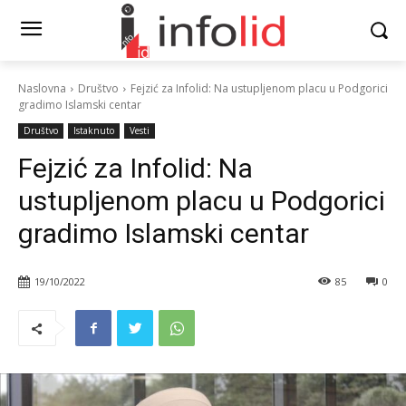
Naslovna
Društvo
Fejzić za Infolid: Na ustupljenom placu u Podgorici
gradimo Islamski centar
Društvo
Istaknuto
Vesti
Fejzić za Infolid: Na
ustupljenom placu u Podgorici
gradimo Islamski centar
19/10/2022
85
0