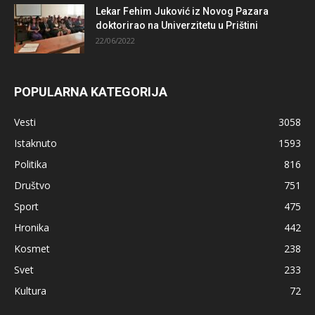
Lekar Fehim Juković iz Novog Pazara
doktorirao na Univerzitetu u Prištini
22/06/2022
POPULARNA KATEGORIJA
Vesti
3058
Istaknuto
1593
Politika
816
Društvo
751
Sport
475
Hronika
442
Kosmet
238
Svet
233
Kultura
72