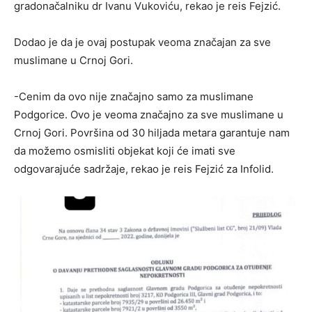
gradonačalniku dr Ivanu Vukoviću, rekao je reis Fejzić.
Dodao je da je ovaj postupak veoma značajan za sve
muslimane u Crnoj Gori.
-Cenim da ovo nije značajno samo za muslimane
Podgorice. Ovo je veoma značajno za sve muslimane u
Crnoj Gori. Površina od 30 hiljada metara garantuje nam
da možemo osmisliti objekat koji će imati sve
odgovarajuće sadržaje, rekao je reis Fejzić za Infolid.