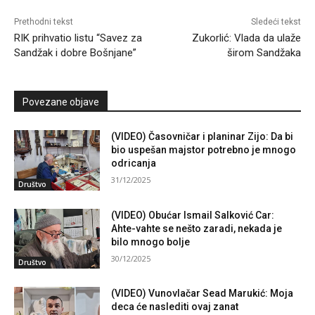
Prethodni tekst
Sledeći tekst
RIK prihvatio listu “Savez za
Zukorlić: Vlada da ulaže
Sandžak i dobre Bošnjane”
širom Sandžaka
Povezane objave
(VIDEO) Časovničar i planinar Zijo: Da bi
bio uspešan majstor potrebno je mnogo
odricanja
31/12/2025
Društvo
(VIDEO) Obućar Ismail Salković Car:
Ahte-vahte se nešto zaradi, nekada je
bilo mnogo bolje
30/12/2025
Društvo
(VIDEO) Vunovlačar Sead Marukić: Moja
deca će naslediti ovaj zanat