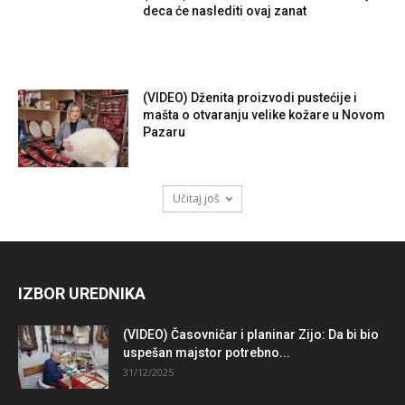
deca će naslediti ovaj zanat
(VIDEO) Dženita proizvodi pustećije i
mašta o otvaranju velike kožare u Novom
Pazaru
Učitaj još
IZBOR UREDNIKA
(VIDEO) Časovničar i planinar Zijo: Da bi bio
uspešan majstor potrebno...
31/12/2025