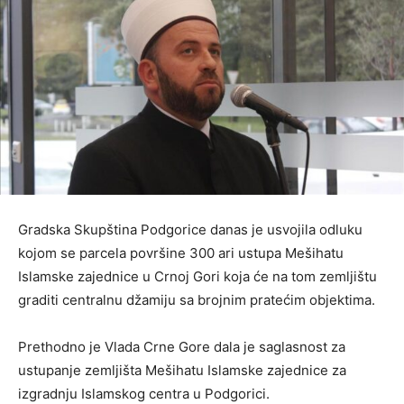
Gradska Skupština Podgorice danas je usvojila odluku
kojom se parcela površine 300 ari ustupa Mešihatu
Islamske zajednice u Crnoj Gori koja će na tom zemljištu
graditi centralnu džamiju sa brojnim pratećim objektima.
Prethodno je Vlada Crne Gore dala je saglasnost za
ustupanje zemljišta Mešihatu Islamske zajednice za
izgradnju Islamskog centra u Podgorici.