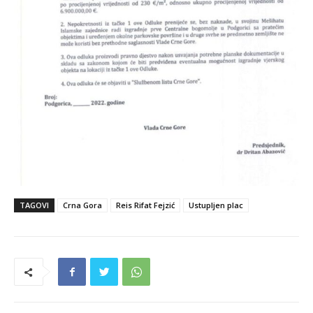
TAGOVI
Crna Gora
Reis Rifat Fejzić
Ustupljen plac