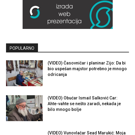
POPULARNO
(VIDEO) Časovničar i planinar Zijo: Da bi
bio uspešan majstor potrebno je mnogo
odricanja
(VIDEO) Obućar Ismail Salković Car:
Ahte-vahte se nešto zaradi, nekada je
bilo mnogo bolje
(VIDEO) Vunovlačar Sead Marukić: Moja