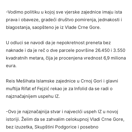
-Vodimo politiku u kojoj sve vjerske zajednice imaju ista
prava i obaveze, gradeći društvo pomirenja, jednakosti i
blagostanja, saopšteno je iz Vlade Crne Gore.
U odluci se navodi da je nepokretnost preneta bez
naknade i da je reč o dve parcele površine 26.450 i 3.550
kvadratnih metara, čija je procenjena vrednost 6,9 miliona
eura.
Reis Mešihata Islamske zajednice u Crnoj Gori i glavni
muftija Rifat ef Fejzić rekao je za Infolid da se radi o
najznačajnijem uspehu IZ.
-Ovo je najznačajnija stvar i najveclći uspeh IZ u novoj
istoriji. Želim da se zahvalim celokupnoj Vladi Crne Gore,
bez izuzetka, Skupštini Podgorice i posebno