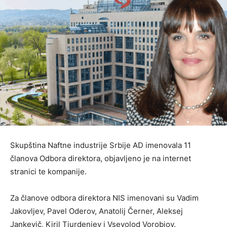
Skupština Naftne industrije Srbije AD imenovala 11
članova Odbora direktora, objavljeno je na internet
stranici te kompanije.
Za članove odbora direktora NIS imenovani su Vadim
Jakovljev, Pavel Oderov, Anatolij Černer, Aleksej
Jankevič, Kiril Tjurdenjev i Vsevolod Vorobjov.