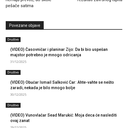
pešače satima
Povezane objave
Društvo
(VIDEO) Časovničar i planinar Zijo: Da bi bio uspešan
majstor potrebno je mnogo odricanja
31/12/2025
Društvo
(VIDEO) Obućar Ismail Salković Car: Ahte-vahte se nešto
zaradi, nekada je bilo mnogo bolje
30/12/2025
Društvo
(VIDEO) Vunovlačar Sead Marukić: Moja deca će naslediti
ovaj zanat
29/12/2025