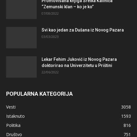
Promovisana knjiga Sretka Kalinića
“Zemunski klan – ko je ko”
07/08/2022
Svi kao jedan za Dušana iz Novog Pazara
03/03/2023
Lekar Fehim Juković iz Novog Pazara
doktorirao na Univerzitetu u Prištini
22/06/2022
POPULARNA KATEGORIJA
Vesti
3058
Istaknuto
1593
Politika
816
Društvo
751