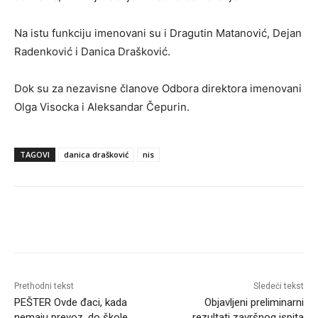
Na istu funkciju imenovani su i Dragutin Matanović, Dejan
Radenković i Danica Drašković.
Dok su za nezavisne članove Odbora direktora imenovani
Olga Visocka i Aleksandar Čepurin.
TAGOVI
danica drašković
nis
Prethodni tekst
Sledeći tekst
PEŠTER Ovde đaci, kada
Objavljeni preliminarni
nemaju prevoz, do škole
rezultati završnog ispita