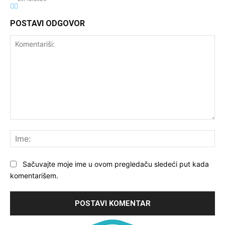
POSTAVI ODGOVOR
Komentariši:
Ime
Sačuvajte moje ime u ovom pregledaču sledeći put kada
komentarišem.