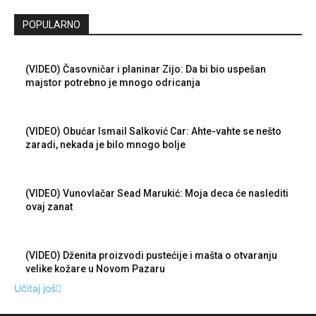
POPULARNO
(VIDEO) Časovničar i planinar Zijo: Da bi bio uspešan
majstor potrebno je mnogo odricanja
(VIDEO) Obućar Ismail Salković Car: Ahte-vahte se nešto
zaradi, nekada je bilo mnogo bolje
(VIDEO) Vunovlačar Sead Marukić: Moja deca će naslediti
ovaj zanat
(VIDEO) Dženita proizvodi pustećije i mašta o otvaranju
velike kožare u Novom Pazaru
Učitaj još