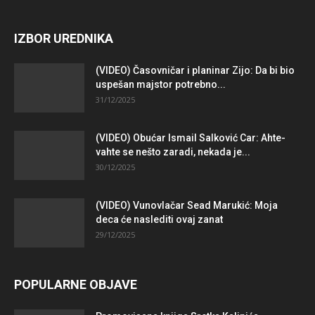
IZBOR UREDNIKA
(VIDEO) Časovničar i planinar Zijo: Da bi bio
uspešan majstor potrebno...
31/12/2025
(VIDEO) Obućar Ismail Salković Car: Ahte-
vahte se nešto zaradi, nekada je...
30/12/2025
(VIDEO) Vunovlačar Sead Marukić: Moja
deca će naslediti ovaj zanat
29/12/2025
POPULARNE OBJAVE