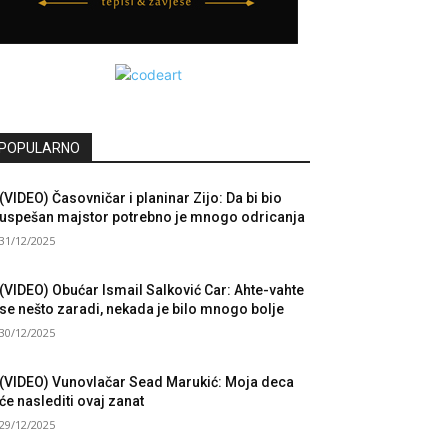
POPULARNO
(VIDEO) Časovničar i planinar Zijo: Da bi bio
uspešan majstor potrebno je mnogo odricanja
31/12/2025
(VIDEO) Obućar Ismail Salković Car: Ahte-vahte
se nešto zaradi, nekada je bilo mnogo bolje
30/12/2025
(VIDEO) Vunovlačar Sead Marukić: Moja deca
će naslediti ovaj zanat
29/12/2025