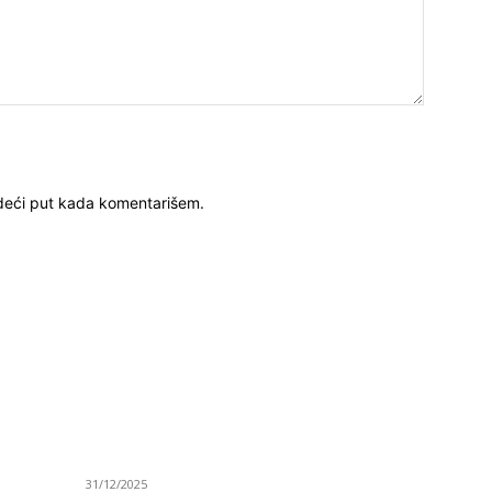
deći put kada komentarišem.
ISTAKNUTE OBJAVE
R
ta
(VIDEO) Časovničar i planinar Zijo: Da bi bio
Ve
uspešan majstor potrebno je mnogo odricanja
Is
31/12/2025