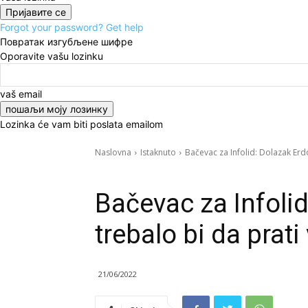
Forgot your password? Get help
Повратак изгубљене шифре
Oporavite vašu lozinku
vaš email
Lozinka će vam biti poslata emailom
Naslovna
Istaknuto
Bačevac za Infolid: Dolazak Erdo
Istaknuto
Politika
Vesti
Bačevac za Infoli
trebalo bi da prati 
21/06/2022