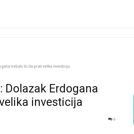
gana trebalo bi da prati velika investicija
d: Dolazak Erdogana
velika investicija
0