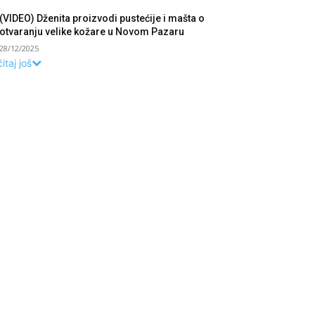
(VIDEO) Dženita proizvodi pustećije i mašta o
otvaranju velike kožare u Novom Pazaru
28/12/2025
itaj još