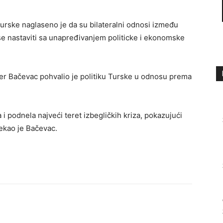
rske naglaseno je da su bilateralni odnosi između
 se nastaviti sa unapređivanjem politicke i ekonomske
er Bačevac pohvalio je politiku Turske u odnosu prema
a i podnela najveći teret izbegličkih kriza, pokazujući
ekao je Bačevac.