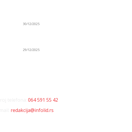
Po
(VIDEO) Obućar Ismail Salković Car: Ahte-vahte
D
se nešto zaradi, nekada je bilo mnogo bolje
Sp
30/12/2025
H
 o
(VIDEO) Vunovlačar Sead Marukić: Moja deca
K
će naslediti ovaj zanat
Sv
29/12/2025
NTAKT
D
roj telefona:
064 591 55 42
mail:
redakcija@infolid.rs