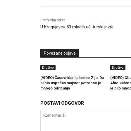
Prethodni tekst
U Kragujevcu 50 mladih uči turski jezik
Povezane objave
Društvo
Društvo
(VIDEO) Časovničar i planinar Zijo: Da
(VIDEO) Obu
bi bio uspešan majstor potrebno je
Ahte-vahte 
mnogo odricanja
je bilo mno
POSTAVI ODGOVOR