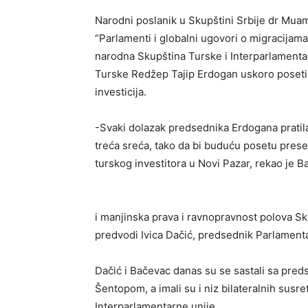
Narodni poslanik u Skupštini Srbije dr Muam
“Parlamenti i globalni ugovori o migracijama 
narodna Skupština Turske i Interparlamentar
Turske Redžep Tajip Erdogan uskoro poseti No
investicija.
-Svaki dolazak predsednika Erdogana pratila 
treća sreća, tako da bi buduću posetu pres
turskog investitora u Novi Pazar, rekao je Ba
i manjinska prava i ravnopravnost polova Sku
predvodi Ivica Dačić, predsednik Parlamenta
Dačić i Bačevac danas su se sastali sa pr
Šentopom, a imali su i niz bilateralnih susr
Interparlamentarne unije.