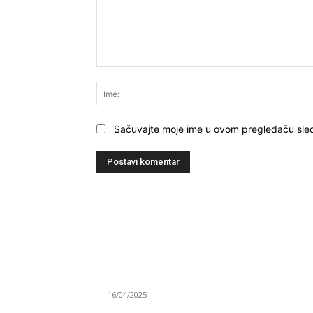
Komentariši:
Ime:
Sačuvajte moje ime u ovom pregledaču sle
NAJNOVIJE
Grad Novi Pazar podržao 23 medijska projek
16/04/2025