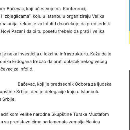
er Bačevac, koji učestvuje na Konferenciji
i izbjeglicama”, koju u Istanbulu organiziraju Velika
na unija, rekao je za Infolid da očekuje da predsednik
vi Pazar i da bi tu posetu trebalo da prati i velika
je neka investicija u lokalnu infrastrukturu. Kažu da je
ednika Erdogana trebao da prati dolazak nekog većeg
čevac za Infolid.
Bačevac, koji je predsednik Odbora za ljudska
pštine Srbije, deo je delegacije koju u Istanbulu
 Srbije.
edsednikom Velike narodne Skupštine Turske Mustafom
eta sa predstavnicima parlamenata zemalja članica