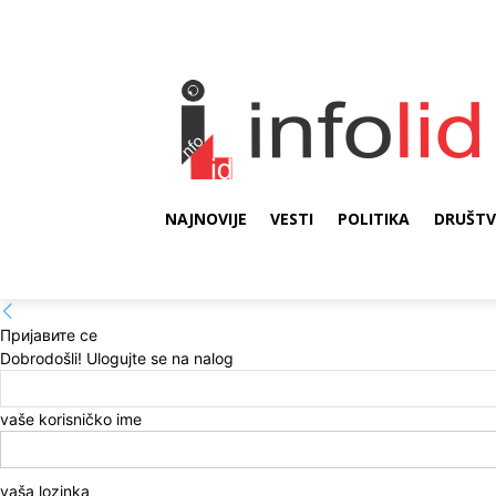
NAJNOVIJE
VESTI
POLITIKA
DRUŠT
Пријавите се
Dobrodošli! Ulogujte se na nalog
vaše korisničko ime
vaša lozinka