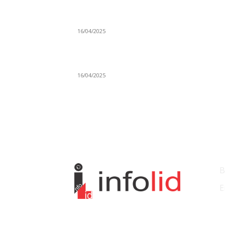
Prijepoljac bežao policiji u Crnoj Gori pa
uhapšen u Podgorici
16/04/2025
Poslanici Skupštine Srbije nastavili raspravu
novoj Vladi
16/04/2025
KO
B
E