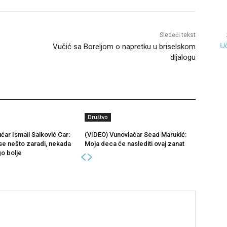
Sledeći tekst
Uč
Vučić sa Boreljom o napretku u briselskom
dijalogu
Društvo
ćar Ismail Salković Car:
(VIDEO) Vunovlačar Sead Marukić:
se nešto zaradi, nekada
Moja deca će naslediti ovaj zanat
go bolje