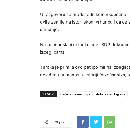
U razgovoru sa predesednikom Skupstine Tu
dvije zemlje na istorijskom vrhuncu i da ce
saradnje.
Narodni poslanik i funkcioner SDP dr Muam
izbeglicama.
Turska je primila oko pet ipo milina izbeglic
neviđenu humanost u istoriji čovečanstva, r
TAGOVI
bačevac investicija
dolazak erdogana
Objavi