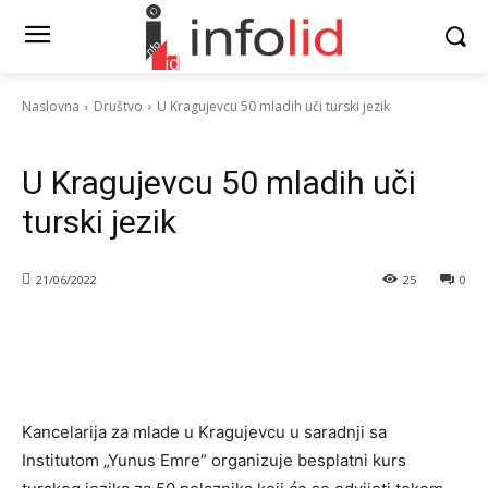
Naslovna
Društvo
U Kragujevcu 50 mladih uči turski jezik
Društvo
Vesti
U Kragujevcu 50 mladih uči
turski jezik
21/06/2022
25
0
Kancelarija za mlade u Kragujevcu u saradnji sa
Institutom „Yunus Emre“ organizuje besplatni kurs