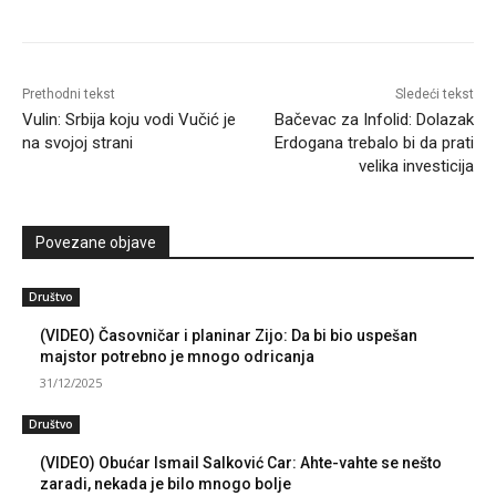
Prethodni tekst
Sledeći tekst
Vulin: Srbija koju vodi Vučić je
Bačevac za Infolid: Dolazak
na svojoj strani
Erdogana trebalo bi da prati
velika investicija
Povezane objave
Društvo
(VIDEO) Časovničar i planinar Zijo: Da bi bio uspešan
majstor potrebno je mnogo odricanja
31/12/2025
Društvo
(VIDEO) Obućar Ismail Salković Car: Ahte-vahte se nešto
zaradi, nekada je bilo mnogo bolje