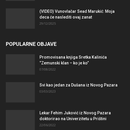
(VIDEO) Vunovlačar Sead Marukić: Moja
deca će naslediti ovaj zanat
29/12/2025
POPULARNE OBJAVE
Promovisana knjiga Sretka Kalinića
“Zemunski klan – ko je ko”
07/08/2022
Svi kao jedan za Dušana iz Novog Pazara
03/03/2023
Lekar Fehim Juković iz Novog Pazara
doktorirao na Univerzitetu u Prištini
22/06/2022