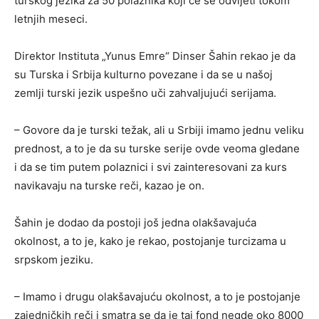
turskog jezika za 50 polaznika koji će se odvijeti tokom
letnjih meseci.
Direktor Instituta „Yunus Emre“ Dinser Šahin rekao je da
su Turska i Srbija kulturno povezane i da se u našoj
zemlji turski jezik uspešno uči zahvaljujući serijama.
– Govore da je turski težak, ali u Srbiji imamo jednu veliku
prednost, a to je da su turske serije ovde veoma gledane
i da se tim putem polaznici i svi zainteresovani za kurs
navikavaju na turske reči, kazao je on.
Šahin je dodao da postoji još jedna olakšavajuća
okolnost, a to je, kako je rekao, postojanje turcizama u
srpskom jeziku.
– Imamo i drugu olakšavajuću okolnost, a to je postojanje
zajedničkih reči i smatra se da je taj fond negde oko 8000