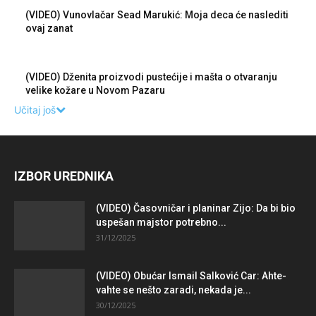
(VIDEO) Vunovlačar Sead Marukić: Moja deca će naslediti
ovaj zanat
(VIDEO) Dženita proizvodi pustećije i mašta o otvaranju
velike kožare u Novom Pazaru
Učitaj još
IZBOR UREDNIKA
(VIDEO) Časovničar i planinar Zijo: Da bi bio
uspešan majstor potrebno...
31/12/2025
(VIDEO) Obućar Ismail Salković Car: Ahte-
vahte se nešto zaradi, nekada je...
30/12/2025