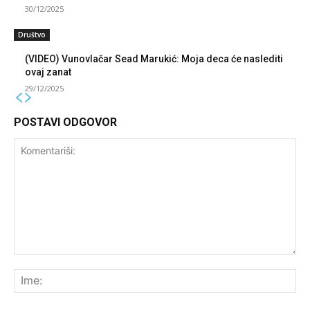
30/12/2025
Društvo
(VIDEO) Vunovlačar Sead Marukić: Moja deca će naslediti
ovaj zanat
29/12/2025
POSTAVI ODGOVOR
Komentariši:
Ime