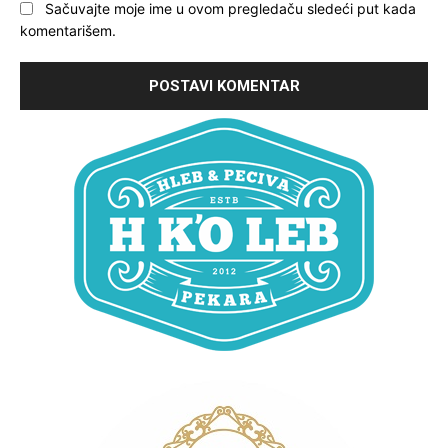
Sačuvajte moje ime u ovom pregledaču sledeći put kada
komentarišem.