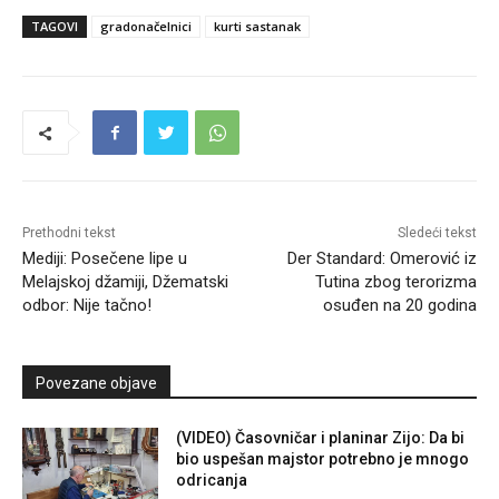
TAGOVI
gradonačelnici
kurti sastanak
Prethodni tekst
Sledeći tekst
Mediji: Posečene lipe u
Der Standard: Omerović iz
Melajskoj džamiji, Džematski
Tutina zbog terorizma
odbor: Nije tačno!
osuđen na 20 godina
Povezane objave
(VIDEO) Časovničar i planinar Zijo: Da bi
bio uspešan majstor potrebno je mnogo
odricanja