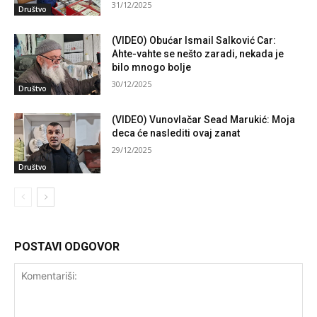
31/12/2025
Društvo
(VIDEO) Obućar Ismail Salković Car:
Ahte-vahte se nešto zaradi, nekada je
bilo mnogo bolje
30/12/2025
Društvo
(VIDEO) Vunovlačar Sead Marukić: Moja
deca će naslediti ovaj zanat
29/12/2025
Društvo
POSTAVI ODGOVOR