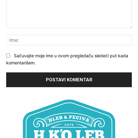
Komentariši:
Ime
Sačuvajte moje ime u ovom pregledaču sledeći put kada
komentarišem.