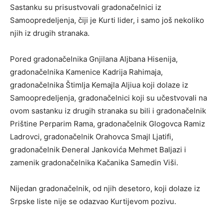
Sastanku su prisustvovali gradonačelnici iz
Samoopredeljenja, čiji je Kurti lider, i samo još nekoliko
njih iz drugih stranaka.
Pored gradonačelnika Gnjilana Aljbana Hisenija,
gradonačelnika Kamenice Kadrija Rahimaja,
gradonačelnika Štimlja Kemajla Aljiua koji dolaze iz
Samoopredeljenja, gradonačelnici koji su učestvovali na
ovom sastanku iz drugih stranaka su bili i gradonačelnik
Prištine Perparim Rama, gradonačelnik Glogovca Ramiz
Ladrovci, gradonačelnik Orahovca Smajl Ljatifi,
gradonačelnik Đeneral Jankovića Mehmet Baljazi i
zamenik gradonačelnika Kačanika Samedin Viši.
Nijedan gradonačelnik, od njih desetoro, koji dolaze iz
Srpske liste nije se odazvao Kurtijevom pozivu.