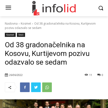
Naslovna
Kosmet
Od 38 gradonačelnika na Kosovu, Kurtijevom
pozivu odazvalo se sedam
Kosmet
Vesti
Od 38 gradonačelnika na
Kosovu, Kurtijevom pozivu
odazvalo se sedam
26/06/2022
11
0