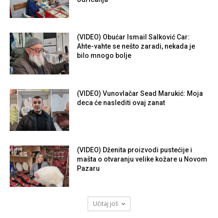
(VIDEO) Obućar Ismail Salković Car:
Ahte-vahte se nešto zaradi, nekada je
bilo mnogo bolje
(VIDEO) Vunovlačar Sead Marukić: Moja
deca će naslediti ovaj zanat
(VIDEO) Dženita proizvodi pustećije i
mašta o otvaranju velike kožare u Novom
Pazaru
Učitaj još