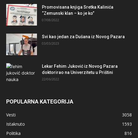
Promovisana knjiga Sretka Kalinića
“Zemunski klan – ko je ko”
07/08/2022
Svi kao jedan za Dušana iz Novog Pazara
03/03/2023
Lekar Fehim Juković iz Novog Pazara
doktorirao na Univerzitetu u Prištini
22/06/2022
POPULARNA KATEGORIJA
Vesti
3058
Istaknuto
1593
Politika
816