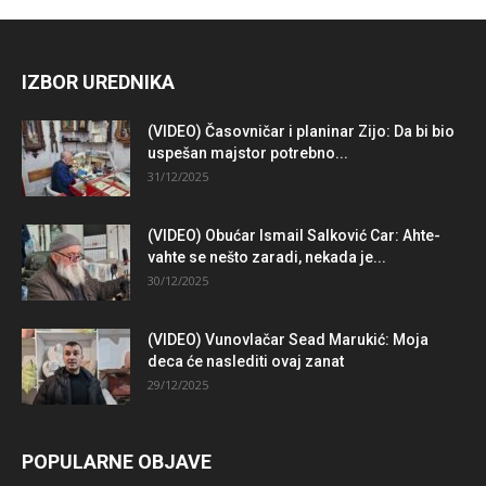
IZBOR UREDNIKA
(VIDEO) Časovničar i planinar Zijo: Da bi bio
uspešan majstor potrebno...
31/12/2025
(VIDEO) Obućar Ismail Salković Car: Ahte-
vahte se nešto zaradi, nekada je...
30/12/2025
(VIDEO) Vunovlačar Sead Marukić: Moja
deca će naslediti ovaj zanat
29/12/2025
POPULARNE OBJAVE