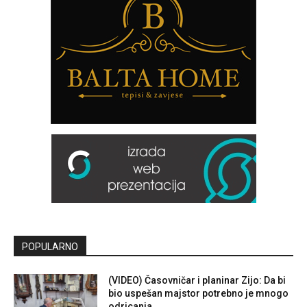
POPULARNO
(VIDEO) Časovničar i planinar Zijo: Da bi
bio uspešan majstor potrebno je mnogo
odricanja