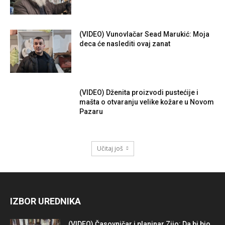
(VIDEO) Vunovlačar Sead Marukić: Moja
deca će naslediti ovaj zanat
(VIDEO) Dženita proizvodi pustećije i
mašta o otvaranju velike kožare u Novom
Pazaru
Učitaj još
IZBOR UREDNIKA
(VIDEO) Časovničar i planinar Zijo: Da bi bio