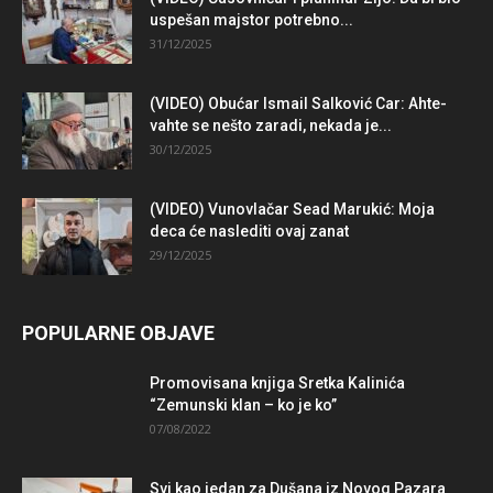
uspešan majstor potrebno...
31/12/2025
(VIDEO) Obućar Ismail Salković Car: Ahte-
vahte se nešto zaradi, nekada je...
30/12/2025
(VIDEO) Vunovlačar Sead Marukić: Moja
deca će naslediti ovaj zanat
29/12/2025
POPULARNE OBJAVE
Promovisana knjiga Sretka Kalinića
“Zemunski klan – ko je ko”
07/08/2022
Svi kao jedan za Dušana iz Novog Pazara