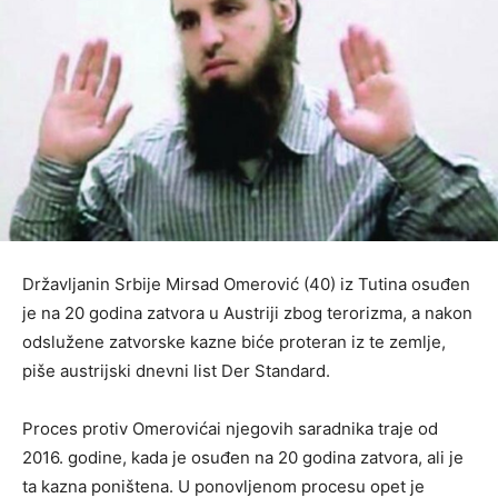
Državljanin Srbije Mirsad Omerović (40) iz Tutina osuđen
je na 20 godina zatvora u Austriji zbog terorizma, a nakon
odslužene zatvorske kazne biće proteran iz te zemlje,
piše austrijski dnevni list Der Standard.
Proces protiv Omerovićai njegovih saradnika traje od
2016. godine, kada je osuđen na 20 godina zatvora, ali je
ta kazna poništena. U ponovljenom procesu opet je