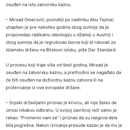
osuđen na istu zatvorsku kaznu.
– Mirsad Omerović, poznatiji po nadimku Abu Tejmar,
uhapšen je pre nekoliko godina zbog sumnje da je
propovedao radikalnu ideologiju u džamiji u Austriji i
zbog sumnje da je regrutovao borce koji bi ratovali za
Islamsku državu na Bliskom istoku, piše Der Standard.
U procesu koji traje više od šest godina, Mirsad je
osuđen na zatvorsku kaznu, a prethodno se nagađalo da
će biti osuđen na doživotnu kaznu zatvora ili na
proterivanje iz ove evropske države.
– Srpski državljanin priznao je krivicu, ali nije želeo da
iznosi nikakvu odbranu. U svojoj završnoj reči samo je
rekao: “Promenio sam se” i priznao da su njegova dela
bila pogrešna. Nakon izricanja presude kazao je da mu je