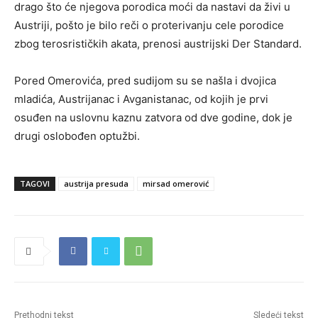
drago što će njegova porodica moći da nastavi da živi u
Austriji, pošto je bilo reči o proterivanju cele porodice
zbog terosrističkih akata, prenosi austrijski Der Standard.
Pored Omerovića, pred sudijom su se našla i dvojica
mladića, Austrijanac i Avganistanac, od kojih je prvi
osuđen na uslovnu kaznu zatvora od dve godine, dok je
drugi oslobođen optužbi.
TAGOVI
austrija presuda
mirsad omerović
Prethodni tekst
Sledeći tekst