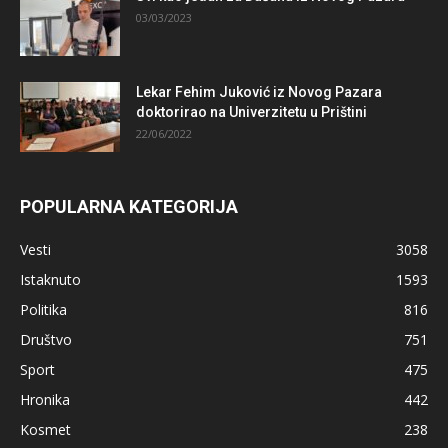
03/03/2023
Lekar Fehim Juković iz Novog Pazara
doktorirao na Univerzitetu u Prištini
22/06/2022
POPULARNA KATEGORIJA
Vesti
3058
Istaknuto
1593
Politika
816
Društvo
751
Sport
475
Hronika
442
Kosmet
238