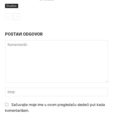
Društvo
POSTAVI ODGOVOR
Komentariši:
Ime
Sačuvajte moje ime u ovom pregledaču sledeći put kada
komentarišem.