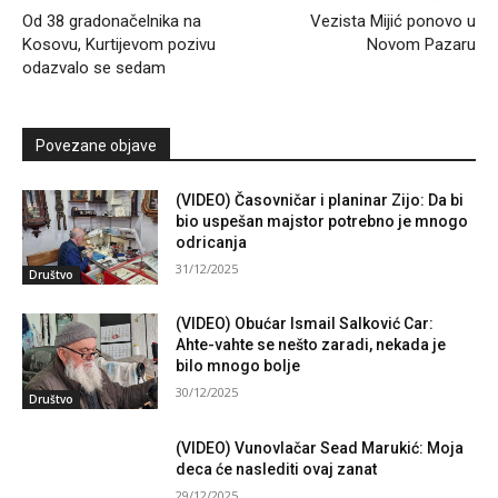
Od 38 gradonačelnika na
Vezista Mijić ponovo u
Kosovu, Kurtijevom pozivu
Novom Pazaru
odazvalo se sedam
Povezane objave
(VIDEO) Časovničar i planinar Zijo: Da bi
bio uspešan majstor potrebno je mnogo
odricanja
31/12/2025
Društvo
(VIDEO) Obućar Ismail Salković Car:
Ahte-vahte se nešto zaradi, nekada je
bilo mnogo bolje
30/12/2025
Društvo
(VIDEO) Vunovlačar Sead Marukić: Moja
deca će naslediti ovaj zanat
29/12/2025