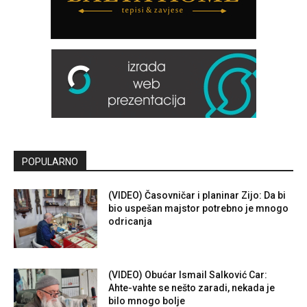
POPULARNO
(VIDEO) Časovničar i planinar Zijo: Da bi
bio uspešan majstor potrebno je mnogo
odricanja
(VIDEO) Obućar Ismail Salković Car:
Ahte-vahte se nešto zaradi, nekada je
bilo mnogo bolje