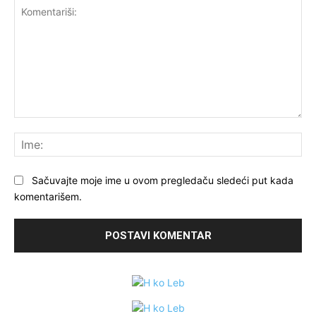
Komentariši:
Ime
Sačuvajte moje ime u ovom pregledaču sledeći put kada
komentarišem.