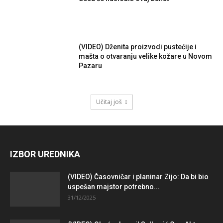
(VIDEO) Dženita proizvodi pustećije i
mašta o otvaranju velike kožare u Novom
Pazaru
Učitaj još
IZBOR UREDNIKA
(VIDEO) Časovničar i planinar Zijo: Da bi bio
uspešan majstor potrebno...
31/12/2025