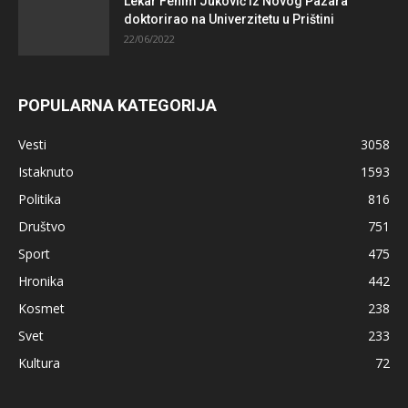
Lekar Fehim Juković iz Novog Pazara
doktorirao na Univerzitetu u Prištini
22/06/2022
POPULARNA KATEGORIJA
Vesti
3058
Istaknuto
1593
Politika
816
Društvo
751
Sport
475
Hronika
442
Kosmet
238
Svet
233
Kultura
72