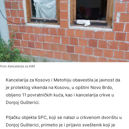
Foto Kancelarija za KIM
Kancelarija za Kosovo i Metohiju obavestila je javnost da
je proteklog vikenda na Kosovu, u opštini Novo Brdo,
obijeno 11 povratničkih kuća, kao i kancelarija crkve u
Donjoj Gušterici.
Pljačku objekta SPC, koji se nalazi u crkvenom dvorištu u
Donjoj Gušterici, primetio je i prijavio sveštenik koji je