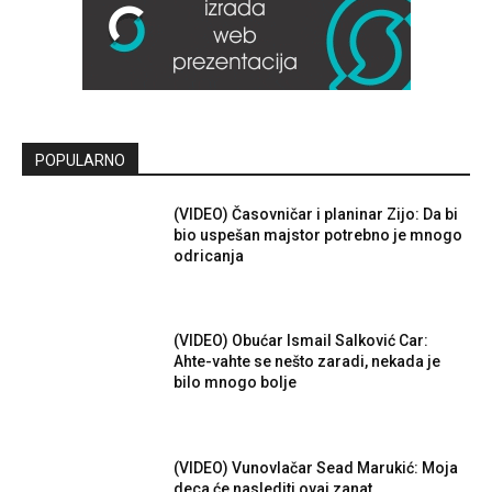
POPULARNO
(VIDEO) Časovničar i planinar Zijo: Da bi
bio uspešan majstor potrebno je mnogo
odricanja
(VIDEO) Obućar Ismail Salković Car:
Ahte-vahte se nešto zaradi, nekada je
bilo mnogo bolje
(VIDEO) Vunovlačar Sead Marukić: Moja
deca će naslediti ovaj zanat