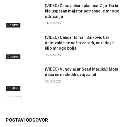
(VIDEO) Časovničar i planinar Zijo: Da bi
bio uspešan majstor potrebno je mnogo
odricanja
31/12/2025
Društvo
(VIDEO) Obućar Ismail Salković Car:
Ahte-vahte se nešto zaradi, nekada je
bilo mnogo bolje
30/12/2025
Društvo
(VIDEO) Vunovlačar Sead Marukić: Moja
deca će naslediti ovaj zanat
29/12/2025
Društvo
POSTAVI ODGOVOR