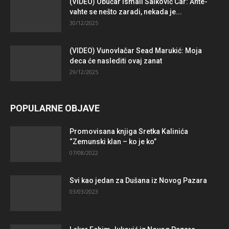
(VIDEO) Obućar Ismail Salković Car: Ahte-
vahte se nešto zaradi, nekada je...
30/12/2025
(VIDEO) Vunovlačar Sead Marukić: Moja
deca će naslediti ovaj zanat
29/12/2025
POPULARNE OBJAVE
Promovisana knjiga Sretka Kalinića
“Zemunski klan – ko je ko”
07/08/2022
Svi kao jedan za Dušana iz Novog Pazara
03/03/2023