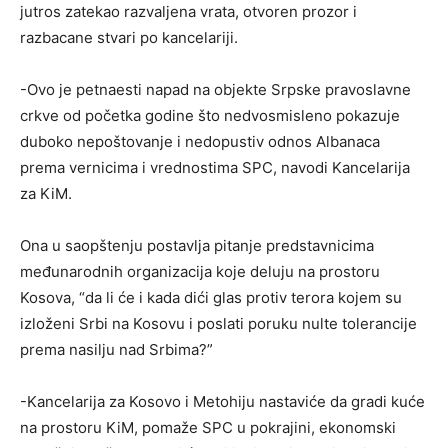
jutros zatekao razvaljena vrata, otvoren prozor i
razbacane stvari po kancelariji.
-Ovo je petnaesti napad na objekte Srpske pravoslavne
crkve od početka godine što nedvosmisleno pokazuje
duboko nepoštovanje i nedopustiv odnos Albanaca
prema vernicima i vrednostima SPC, navodi Kancelarija
za KiM.
Ona u saopštenju postavlja pitanje predstavnicima
međunarodnih organizacija koje deluju na prostoru
Kosova, “da li će i kada dići glas protiv terora kojem su
izloženi Srbi na Kosovu i poslati poruku nulte tolerancije
prema nasilju nad Srbima?”
-Kancelarija za Kosovo i Metohiju nastaviće da gradi kuće
na prostoru KiM, pomaže SPC u pokrajini, ekonomski