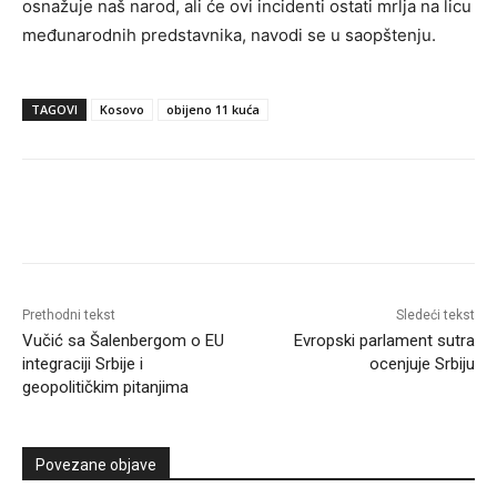
osnažuje naš narod, ali će ovi incidenti ostati mrlja na licu
međunarodnih predstavnika, navodi se u saopštenju.
TAGOVI
Kosovo
obijeno 11 kuća
Prethodni tekst
Sledeći tekst
Vučić sa Šalenbergom o EU
Evropski parlament sutra
integraciji Srbije i
ocenjuje Srbiju
geopolitičkim pitanjima
Povezane objave