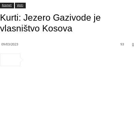
Kosmet
Vesti
Kurti: Jezero Gazivode je
vlasništvo Kosova
09/03/2023
93
0