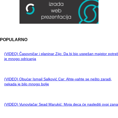
POPULARNO
(VIDEO) Časovničar i planinar Zijo: Da bi bio uspešan majstor potre
je mnogo odricanja
(VIDEO) Obućar Ismail Salković Car: Ahte-vahte se nešto zaradi,
nekada je bilo mnogo bolje
(VIDEO) Vunovlačar Sead Marukić: Moja deca će naslediti ovaj zana