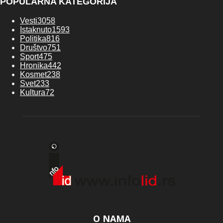
POPULARNA KATEGORIJA
Vesti
3058
Istaknuto
1593
Politika
816
Društvo
751
Sport
475
Hronika
442
Kosmet
238
Svet
233
Kultura
72
O NAMA