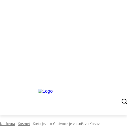
Naslovna
Kosmet
Kurti: Jezero Gazivode je vlasništvo Kosova