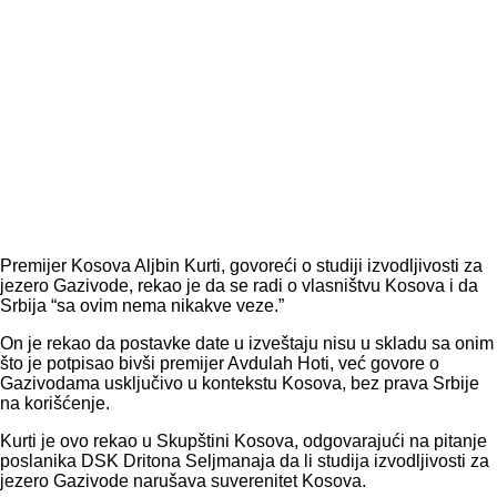
Premijer Kosova Aljbin Kurti, govoreći o studiji izvodljivosti za
jezero Gazivode, rekao je da se radi o vlasništvu Kosova i da
Srbija “sa ovim nema nikakve veze.”
On je rekao da postavke date u izveštaju nisu u skladu sa onim
što je potpisao bivši premijer Avdulah Hoti, već govore o
Gazivodama usključivo u kontekstu Kosova, bez prava Srbije
na korišćenje.
Kurti je ovo rekao u Skupštini Kosova, odgovarajući na pitanje
poslanika DSK Dritona Seljmanaja da li studija izvodljivosti za
jezero Gazivode narušava suverenitet Kosova.