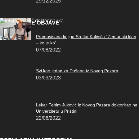
29/12/2025
POPULARNE OBJAVE
Promovisana knjiga Sretka Kalinića “Zemunski klan
– ko je ko”
07/08/2022
Svi kao jedan za Dušana iz Novog Pazara
03/03/2023
Lekar Fehim Juković iz Novog Pazara doktorirao na
Univerzitetu u Prištini
22/06/2022