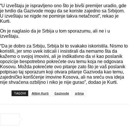
“U izveštaju je ispravljeno ono što je bivši premijer uradio, gde
je tvrdio da Gazivode mogu da se koriste zajedno sa Srbijom.
U izveštaju se nigde ne pominje takva netačnost”, rekao je
Kurti.
On je naglasio da je Srbija u tom sporazumu, ali ne i u
izveštaju.
“Da je dobro za Srbiju, Srbija bi to svakako iskoristila. Nismo to
koristili, jer smo uvek isticali i insistirali da nemamo šta da
kažemo o svojoj imovini, ali je indikativno da vi kao poslanik
opozicije bespotrebno pokrećete ovu temu koja ne odgovara
Kosovu. Možda pokrećete ovo pitanje zato što je vaš poslanik
potpisao taj sporazum koji otvara pitanje Gazivoda kao temu,
zajedničko korišćenje imovine Kosova, ali na sreću ova ideja
nije shvaćena ozbiljno i niko je nije gurao”, dodao je Kurti.
TAGOVI
Aljbin Kurti
Gazivode
srbija