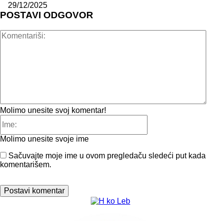
29/12/2025
POSTAVI ODGOVOR
Kome
Molimo unesite svoj komentar!
Ime:
Molimo unesite svoje ime
Sačuvajte moje ime u ovom pregledaču sledeći put kada
komentarišem.