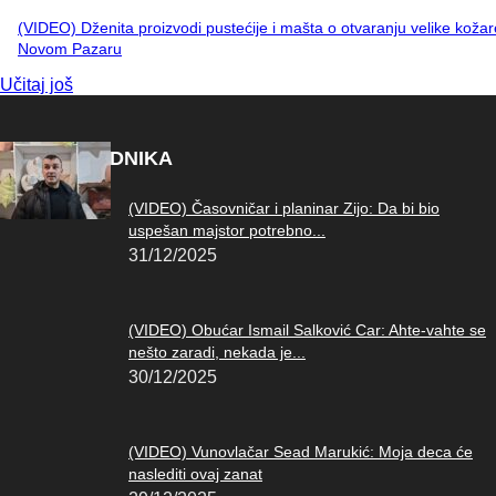
(VIDEO) Dženita proizvodi pustećije i mašta o otvaranju velike kožar
Novom Pazaru
Učitaj još
IZBOR UREDNIKA
(VIDEO) Časovničar i planinar Zijo: Da bi bio
uspešan majstor potrebno...
31/12/2025
(VIDEO) Obućar Ismail Salković Car: Ahte-vahte se
nešto zaradi, nekada je...
30/12/2025
(VIDEO) Vunovlačar Sead Marukić: Moja deca će
naslediti ovaj zanat