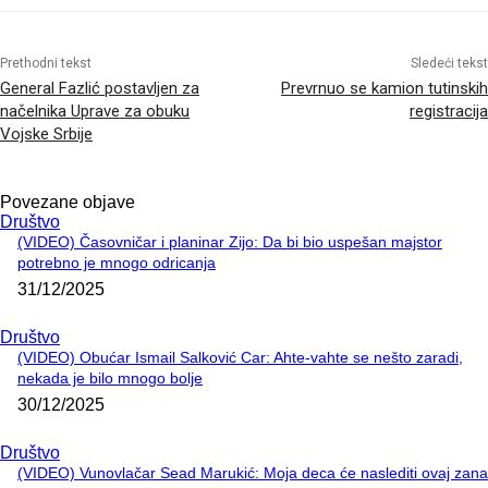
Prethodni tekst
Sledeći tekst
General Fazlić postavljen za
Prevrnuo se kamion tutinskih
načelnika Uprave za obuku
registracija
Vojske Srbije
Povezane objave
Društvo
(VIDEO) Časovničar i planinar Zijo: Da bi bio uspešan majstor
potrebno je mnogo odricanja
31/12/2025
Društvo
(VIDEO) Obućar Ismail Salković Car: Ahte-vahte se nešto zaradi,
nekada je bilo mnogo bolje
30/12/2025
Društvo
(VIDEO) Vunovlačar Sead Marukić: Moja deca će naslediti ovaj zana