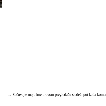
iši:
Sačuvajte moje ime u ovom pregledaču sledeći put kada kome