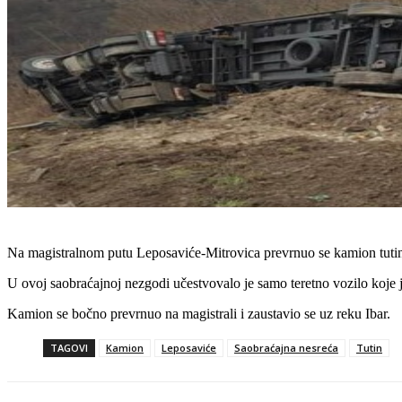
Na magistralnom putu Leposaviće-Mitrovica prevrnuo se kamion tutinsk
U ovoj saobraćajnoj nezgodi učestvovalo je samo teretno vozilo koje j
Kamion se bočno prevrnuo na magistrali i zaustavio se uz reku Ibar.
TAGOVI
Kamion
Leposaviće
Saobraćajna nesreća
Tutin