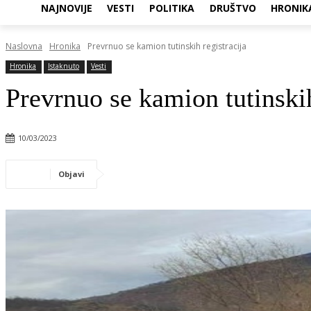
NAJNOVIJE
VESTI
POLITIKA
DRUŠTVO
HRONIK
Naslovna
Hronika
Prevrnuo se kamion tutinskih registracija
Hronika
Istaknuto
Vesti
Prevrnuo se kamion tutinskih
10/03/2023
Objavi