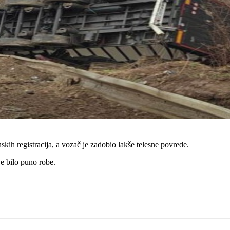
ih registracija, a vozač je zadobio lakše telesne povrede.
e bilo puno robe.