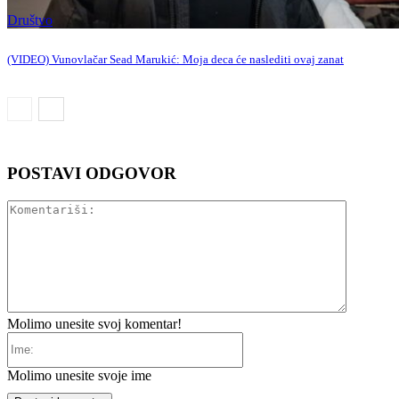
Društvo
(VIDEO) Vunovlačar Sead Marukić: Moja deca će naslediti ovaj zanat
POSTAVI ODGOVOR
Komentar
Molimo unesite svoj komentar!
Ime:
Molimo unesite svoje ime