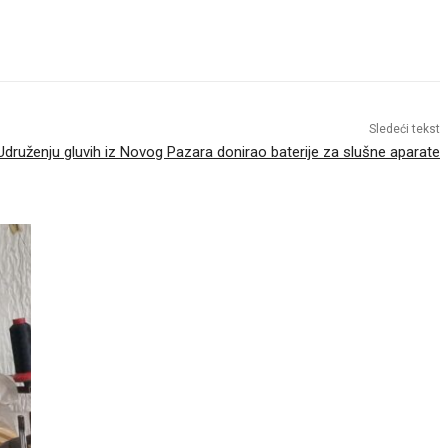
Sledeći tekst
druženju gluvih iz Novog Pazara donirao baterije za slušne aparate