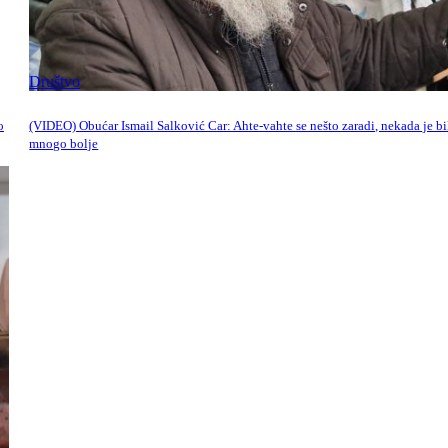
Društvo
o
(VIDEO) Obućar Ismail Salković Car: Ahte-vahte se nešto zaradi, nekada je bi
mnogo bolje