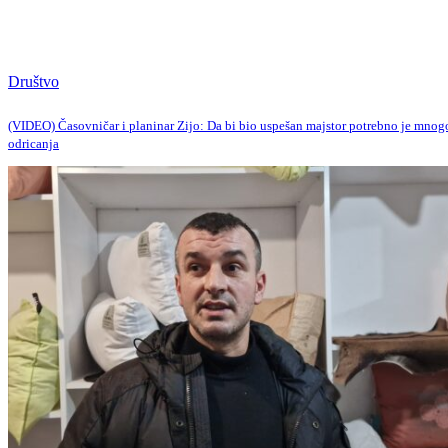
Društvo
(VIDEO) Časovničar i planinar Zijo: Da bi bio uspešan majstor potrebno je mnog
odricanja