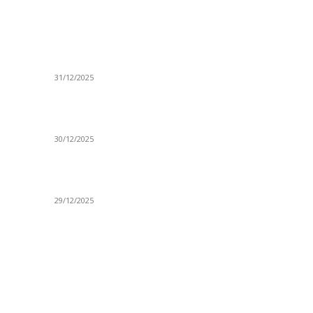
ISTAKNUTE OBJAVE
R
ta
(VIDEO) Časovničar i planinar Zijo: Da bi bio
Ve
uspešan majstor potrebno je mnogo odricanja
Is
31/12/2025
Po
(VIDEO) Obućar Ismail Salković Car: Ahte-vahte
D
se nešto zaradi, nekada je bilo mnogo bolje
Sp
30/12/2025
H
 o
(VIDEO) Vunovlačar Sead Marukić: Moja deca
K
će naslediti ovaj zanat
Sv
29/12/2025
NTAKT
D