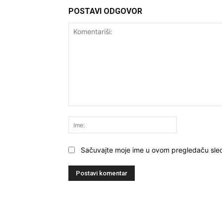
POSTAVI ODGOVOR
Komentariši:
Ime:
Sačuvajte moje ime u ovom pregledaču sle