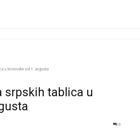
ca u kosovske od 1. avgusta
srpskih tablica u
gusta
0