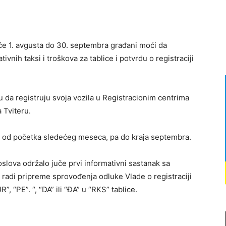
 će 1. avgusta do 30. septembra građani moći da
tivnih taksi i troškova za tablice i potvrdu o registraciji
u da registruju svoja vozila u Registracionim centrima
 Tviteru.
ti od početka sledećeg meseca, pa do kraja septembra.
oslova održalo juče prvi informativni sastanak sa
 radi pripreme sprovođenja odluke Vlade o registraciji
”, “PE”. “, “DA” ili “ĐA” u “RKS” tablice.