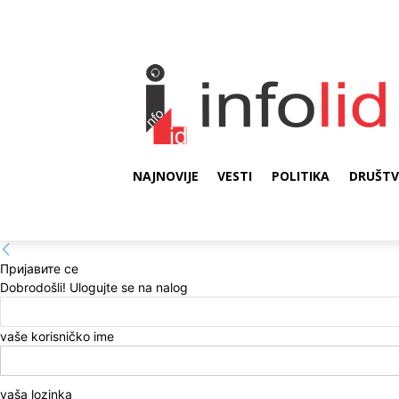
NAJNOVIJE
VESTI
POLITIKA
DRUŠT
Пријавите се
Dobrodošli! Ulogujte se na nalog
vaše korisničko ime
vaša lozinka