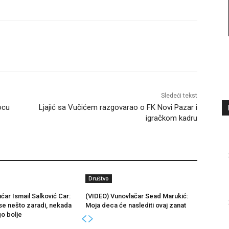
Sledeći tekst
ocu
Ljajić sa Vučićem razgovarao o FK Novi Pazar i
igračkom kadru
Društvo
ćar Ismail Salković Car:
(VIDEO) Vunovlačar Sead Marukić:
se nešto zaradi, nekada
Moja deca će naslediti ovaj zanat
go bolje