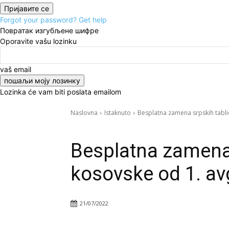
Forgot your password? Get help
Повратак изгубљене шифре
Oporavite vašu lozinku
vaš email
Lozinka će vam biti poslata emailom
Naslovna
Istaknuto
Besplatna zamena srpskih tabli
Istaknuto
Kosmet
Vesti
Besplatna zamena 
kosovske od 1. av
21/07/2022