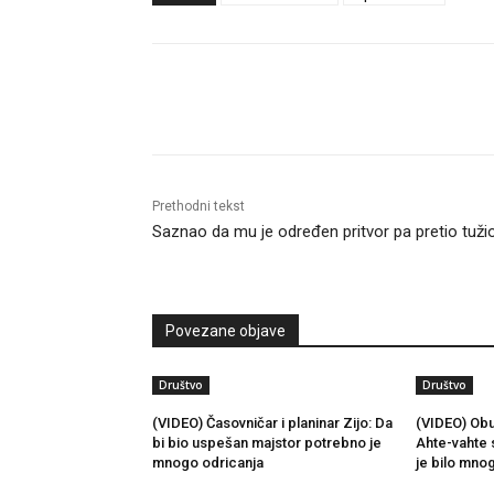
Objavi
Prethodni tekst
Saznao da mu je određen pritvor pa pretio tuži
Povezane objave
Društvo
Društvo
(VIDEO) Časovničar i planinar Zijo: Da
(VIDEO) Obu
bi bio uspešan majstor potrebno je
Ahte-vahte 
mnogo odricanja
je bilo mno