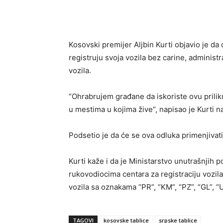
Objavi
Kosovski premijer Aljbin Kurti objavio je da
registruju svoja vozila bez carine, administra
vozila.
“Ohrabrujem građane da iskoriste ovu prilik
u mestima u kojima žive“, napisao je Kurti na
Podsetio je da će se ova odluka primenjiva
Kurti kaže i da je Ministarstvo unutrašnjih p
rukovodiocima centara za registraciju vozila
vozila sa oznakama “PR”, “KM”, “PZ”, “GL”, “UR
TAGOVI
kosovske tablice
srpske tablice