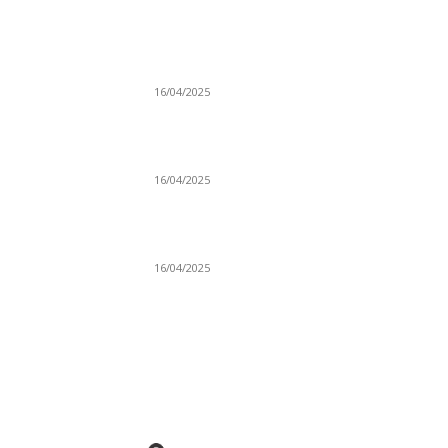
NAJNOVIJE
Grad Novi Pazar podržao 23 medijska projek
16/04/2025
Prijepoljac bežao policiji u Crnoj Gori pa
uhapšen u Podgorici
16/04/2025
Poslanici Skupštine Srbije nastavili raspravu
novoj Vladi
16/04/2025
KO