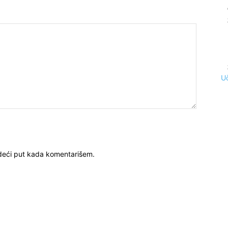
Uč
deći put kada komentarišem.