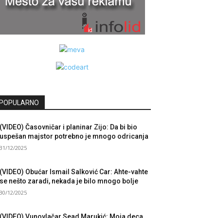
POPULARNO
(VIDEO) Časovničar i planinar Zijo: Da bi bio
uspešan majstor potrebno je mnogo odricanja
31/12/2025
(VIDEO) Obućar Ismail Salković Car: Ahte-vahte
se nešto zaradi, nekada je bilo mnogo bolje
30/12/2025
(VIDEO) Vunovlačar Sead Marukić: Moja deca