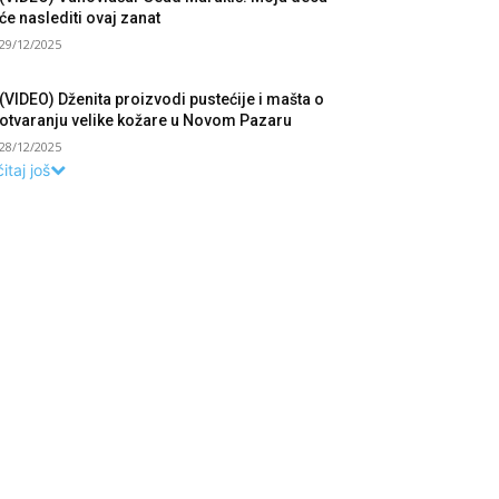
će naslediti ovaj zanat
29/12/2025
(VIDEO) Dženita proizvodi pustećije i mašta o
otvaranju velike kožare u Novom Pazaru
28/12/2025
itaj još