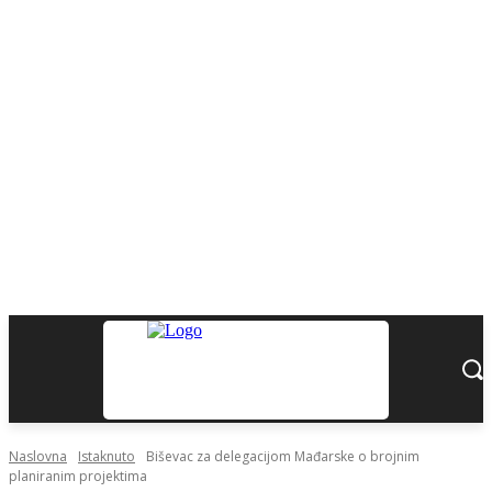
Naslovna
Istaknuto
Biševac za delegacijom Mađarske o brojnim
planiranim projektima