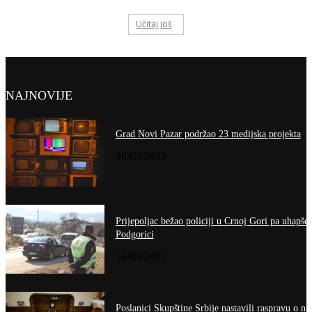
Učitaj još
NAJNOVIJE
Grad Novi Pazar podržao 23 medijska projekta
16/04/2025
Prijepoljac bežao policiji u Crnoj Gori pa uhapše
Podgorici
16/04/2025
Poslanici Skupštine Srbije nastavili raspravu o no