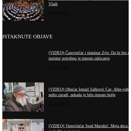
Vladi
16/04/2025
ISTAKNUTE OBJAVE
(VIDEO) Časovničar i planinar Zijo: Da bi bio u
majstor potrebno je mnogo odricanja
31/12/2025
(VIDEO) Obućar Ismail Salković Car: Ahte-vahte
nešto zaradi, nekada je bilo mnogo bolje
30/12/2025
(VIDEO) Vunovlačar Sead Marukić: Moja deca ć