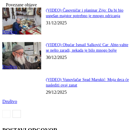
Povezane objave
(VIDEO) Časovničar i planinar Zijo: Da bi bio
uspešan majstor potrebno je mnogo odricanja
31/12/2025
Društvo
(VIDEO) Obućar Ismail Salković Car: Ahte-vahte
se nešto zaradi, nekada je bilo mnogo bolje
30/12/2025
Društvo
(VIDEO) Vunovlačar Sead Marukić: Moja deca će
naslediti ovaj zanat
29/12/2025
Društvo