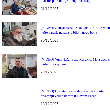
majstor potrebno je mnogo odricanja
31/12/2025
(VIDEO) Obućar Ismail Salković Car: Ahte-vahte
nešto zaradi, nekada je bilo mnogo bolje
30/12/2025
(VIDEO) Vunovlačar Sead Marukić: Moja deca ć
naslediti ovaj zanat
29/12/2025
(VIDEO) Dženita proizvodi pustećije i mašta o
otvaranju velike kožare u Novom Pazaru
28/12/2025