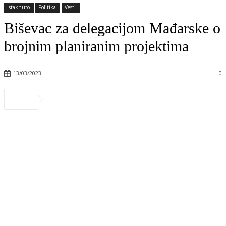
Istaknuto
Politika
Vesti
Biševac za delegacijom Mađarske o
brojnim planiranim projektima
13/03/2023
0