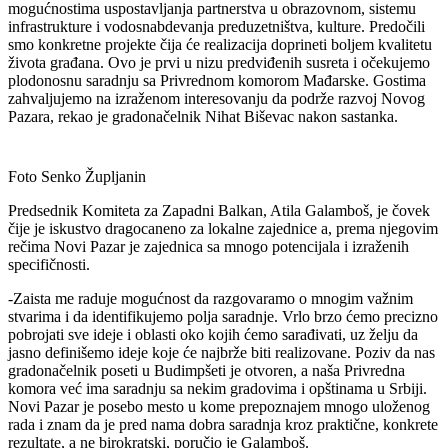
mogućnostima uspostavljanja partnerstva u obrazovnom, sistemu
infrastrukture i vodosnabdevanja preduzetništva, kulture. Predočili
smo konkretne projekte čija će realizacija doprineti boljem kvalitetu
života građana. Ovo je prvi u nizu predviđenih susreta i očekujemo
plodonosnu saradnju sa Privrednom komorom Mađarske. Gostima
zahvaljujemo na izraženom interesovanju da podrže razvoj Novog
Pazara, rekao je gradonačelnik Nihat Biševac nakon sastanka.
Foto Senko Župljanin
Predsednik Komiteta za Zapadni Balkan, Atila Galamboš, je čovek
čije je iskustvo dragocaneno za lokalne zajednice a, prema njegovim
rečima Novi Pazar je zajednica sa mnogo potencijala i izraženih
specifičnosti.
-Zaista me raduje mogućnost da razgovaramo o mnogim važnim
stvarima i da identifikujemo polja saradnje. Vrlo brzo ćemo precizno
pobrojati sve ideje i oblasti oko kojih ćemo sarađivati, uz želju da
jasno definišemo ideje koje će najbrže biti realizovane. Poziv da nas
gradonačelnik poseti u Budimpšeti je otvoren, a naša Privredna
komora već ima saradnju sa nekim gradovima i opštinama u Srbiji.
Novi Pazar je posebo mesto u kome prepoznajem mnogo uloženog
rada i znam da je pred nama dobra saradnja kroz praktične, konkrete
rezultate, a ne birokratski, poručio je Galamboš.