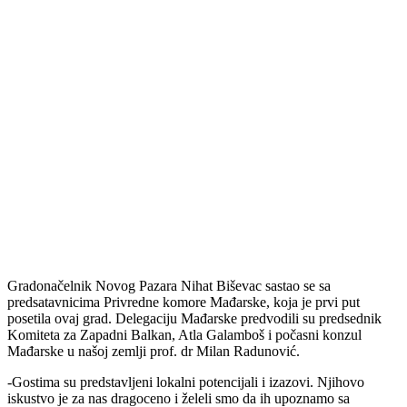
Gradonačelnik Novog Pazara Nihat Biševac sastao se sa
predsatavnicima Privredne komore Mađarske, koja je prvi put
posetila ovaj grad. Delegaciju Mađarske predvodili su predsednik
Komiteta za Zapadni Balkan, Atla Galamboš i počasni konzul
Mađarske u našoj zemlji prof. dr Milan Radunović.
-Gostima su predstavljeni lokalni potencijali i izazovi. Njihovo
iskustvo je za nas dragoceno i želeli smo da ih upoznamo sa