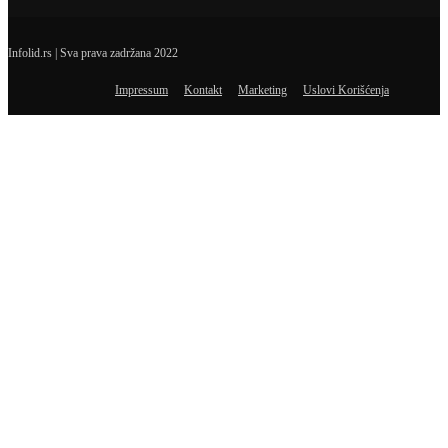
Infolid.rs | Sva prava zadržana 2022
Impressum
Kontakt
Marketing
Uslovi Korišćenja