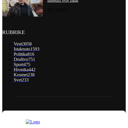
naslediti ovaj zanat
29/12/2025
RUBRIKE
Vesti
3058
Istaknuto
1593
Politika
816
Društvo
751
Sport
475
Hronika
442
Kosmet
238
Svet
233