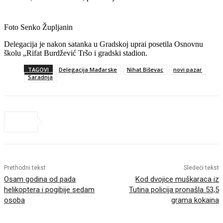
Foto Senko Župljanin
Delegacija je nakon satanka u Gradskoj uprai posetila Osnovnu
školu „Rifat Burdžević Tršo i gradski stadion.
TAGOVI
Delegacija Mađarske
Nihat Biševac
novi pazar
Saradnja
Prethodni tekst
Sledeći tekst
Osam godina od pada
Kod dvojice muškaraca iz
helikoptera i pogibije sedam
Tutina policija pronašla 53,5
osoba
grama kokaina