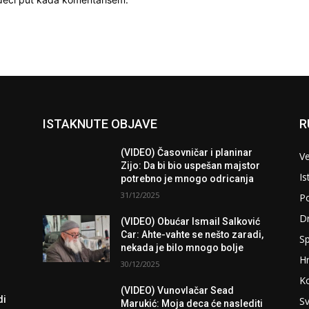
ISTAKNUTE OBJAVE
R
(VIDEO) Časovničar i planinar
Ve
Zijo: Da bi bio uspešan majstor
Is
potrebno je mnogo odricanja
31/12/2025
Po
D
(VIDEO) Obućar Ismail Salković
Car: Ahte-vahte se nešto zaradi,
Sp
nekada je bilo mnogo bolje
H
30/12/2025
K
(VIDEO) Vunovlačar Sead
di
Sv
Marukić: Moja deca će naslediti