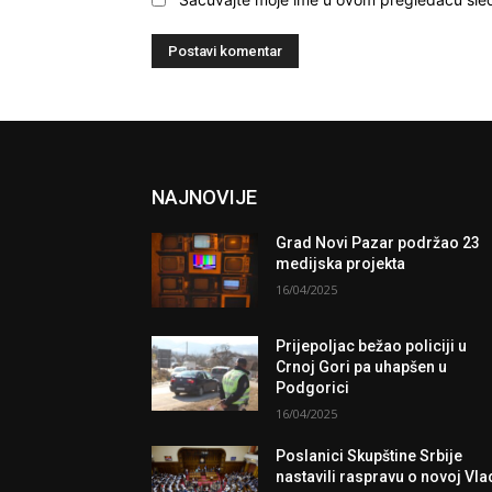
NAJNOVIJE
Grad Novi Pazar podržao 23
medijska projekta
16/04/2025
Prijepoljac bežao policiji u
Crnoj Gori pa uhapšen u
Podgorici
16/04/2025
Poslanici Skupštine Srbije
nastavili raspravu o novoj Vla