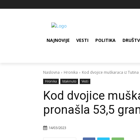
NAJNOVIJE
VESTI
POLITIKA
DRUŠT
Naslovna
Hronika
Kod dvojice muškaraca iz Tutina 
Hronika
Istaknuto
Vesti
Kod dvojice muškar
pronašla 53,5 gr
14/03/2023