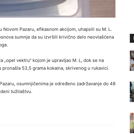
 u Novom Pazaru, efikasnom akcijom, uhapsili su M. L.
a osnova sumnje da su izvršili krivično delo neovlašćena
oga.
a „opel vektru“ kojom je upravljao M. L, dok se na
u pronašla 53,5 grama kokaina, skrivenog u rukavici.
 Pazaru, osumnjičenima je određeno zadržavanje do 48
edeni tužilaštvu.