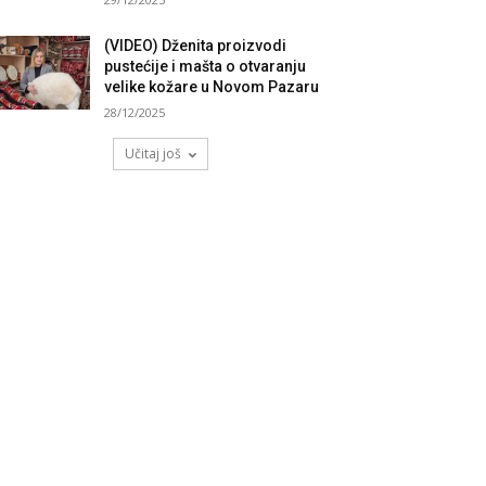
(VIDEO) Dženita proizvodi
pustećije i mašta o otvaranju
velike kožare u Novom Pazaru
28/12/2025
Učitaj još