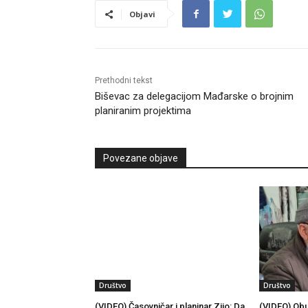
Objavi
Prethodni tekst
Biševac za delegacijom Mađarske o brojnim
planiranim projektima
Povezane objave
Društvo
Društvo
(VIDEO) Časovničar i planinar Zijo: Da
(VIDEO) Obu