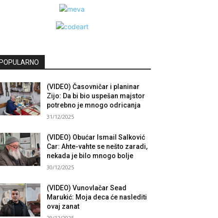
POPULARNO
(VIDEO) Časovničar i planinar
Zijo: Da bi bio uspešan majstor
potrebno je mnogo odricanja
31/12/2025
(VIDEO) Obućar Ismail Salković
Car: Ahte-vahte se nešto zaradi,
nekada je bilo mnogo bolje
30/12/2025
(VIDEO) Vunovlačar Sead
Marukić: Moja deca će naslediti
ovaj zanat
29/12/2025