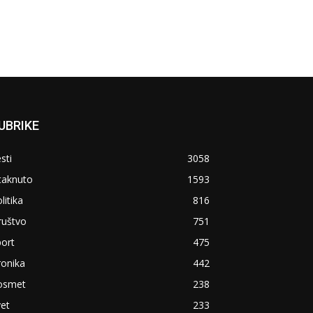
UBRIKE
sti
3058
taknuto
1593
litika
816
ruštvo
751
ort
475
ronika
442
osmet
238
et
233