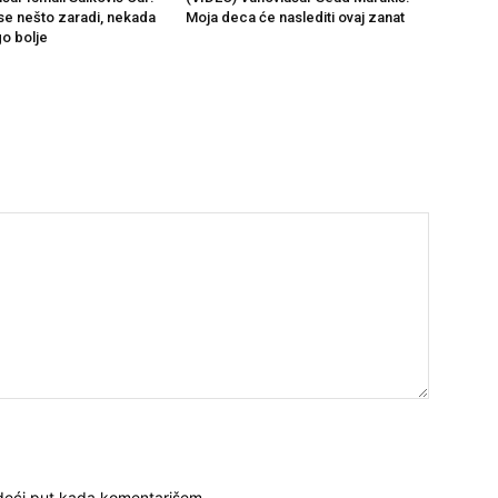
se nešto zaradi, nekada
Moja deca će naslediti ovaj zanat
go bolje
deći put kada komentarišem.