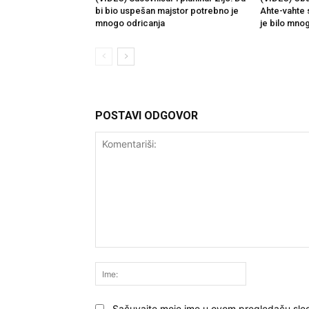
bi bio uspešan majstor potrebno je
Ahte-vahte 
mnogo odricanja
je bilo mno
POSTAVI ODGOVOR
Komentariši:
Ime:
Sačuvajte moje ime u ovom pregledaču sle