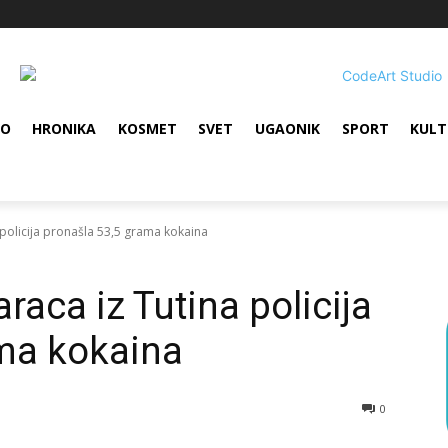
VO
HRONIKA
KOSMET
SVET
UGAONIK
SPORT
KULT
policija pronašla 53,5 grama kokaina
aca iz Tutina policija
ama kokaina
0