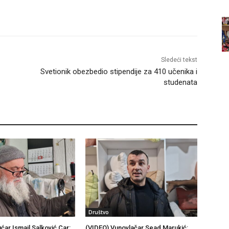
Sledeći tekst
Svetionik obezbedio stipendije za 410 učenika i
studenata
Društvo
ćar Ismail Salković Car:
(VIDEO) Vunovlačar Sead Marukić: