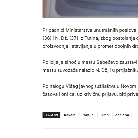
Pripadnici Ministarstva unutrašnjih poslova
(36) i N. Dž. (37) iz Tutina, zbog postojanj
proizvodnja i stavljanje u promet opojnih dr
Policija je sinoć u mestu Sebečevo zaustavil
mestu suvozača nalazio N. Dž, i u prtljažnik
Po nalogu Višeg javnog tužilaštva u Novom
časova i oni će, uz krivičnu prijavu, biti priv
TAGOVI
Kokain
Policija
Tutin
Zaplena