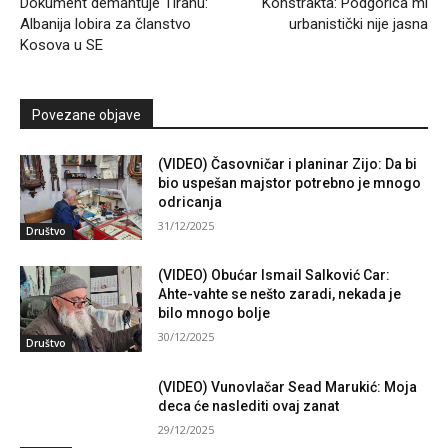
Dokument demantuje Tiranu:
Konstrakta: Podgorica mi
Albanija lobira za članstvo
urbanistički nije jasna
Kosova u SE
Povezane objave
(VIDEO) Časovničar i planinar Zijo: Da bi
bio uspešan majstor potrebno je mnogo
odricanja
31/12/2025
Društvo
(VIDEO) Obućar Ismail Salković Car:
Ahte-vahte se nešto zaradi, nekada je
bilo mnogo bolje
30/12/2025
Društvo
(VIDEO) Vunovlačar Sead Marukić: Moja
deca će naslediti ovaj zanat
29/12/2025