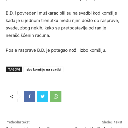
B.D. i povređeni muškarac bili su na svadbi kod komšije
kada je u jednom trenutku među njim došlo do rasprave,
svađe, zbog nekih, kako se pretpostavlja od ranije
neraščišćenih računa.
Posle rasprave B.D. je potegao nož i izbo komšiju.
TAGOVI
izbo komšiju na svadbi
Prethodni tekst
Sledeći tekst