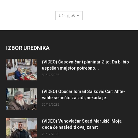
Učitaj još
IZBOR UREDNIKA
(VIDEO) Časovničar i planinar Zijo: Da bi bio
uspešan majstor potrebno...
31/12/2025
(VIDEO) Obućar Ismail Salković Car: Ahte-
vahte se nešto zaradi, nekada je...
30/12/2025
(VIDEO) Vunovlačar Sead Marukić: Moja
deca će naslediti ovaj zanat
29/12/2025