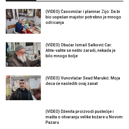
(VIDEO) Časovničar i planinar Zijo: Da bi
bio uspešan majstor potrebno je mnogo
odricanja
(VIDEO) Obućar Ismail Salković Car:
Ahte-vahte se nešto zaradi, nekada je
bilo mnogo bolje
(VIDEO) Vunovlačar Sead Marukić: Moja
deca će naslediti ovaj zanat
(VIDEO) Dženita proizvodi pustećije i
mašta o otvaranju velike kožare u Novom
Pazaru