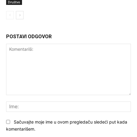
Društvo
POSTAVI ODGOVOR
Komentariši:
Ime
Sačuvajte moje ime u ovom pregledaču sledeći put kada
komentarišem.