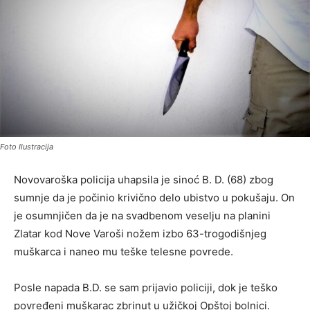
Foto Ilustracija
Novovaroška policija uhapsila je sinoć B. D. (68) zbog
sumnje da je počinio krivično delo ubistvo u pokušaju. On
je osumnjičen da je na svadbenom veselju na planini
Zlatar kod Nove Varoši nožem izbo 63-trogodišnjeg
muškarca i naneo mu teške telesne povrede.
Posle napada B.D. se sam prijavio policiji, dok je teško
povređeni muškarac zbrinut u užičkoj Opštoj bolnici.