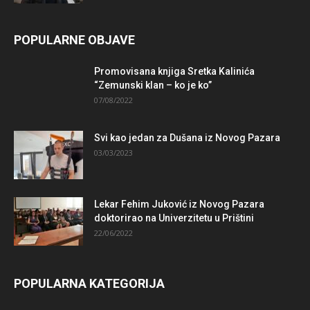
POPULARNE OBJAVE
Promovisana knjiga Sretka Kalinića
“Zemunski klan – ko je ko”
07/08/2022
Svi kao jedan za Dušana iz Novog Pazara
03/03/2023
Lekar Fehim Juković iz Novog Pazara
doktorirao na Univerzitetu u Prištini
22/06/2022
POPULARNA KATEGORIJA