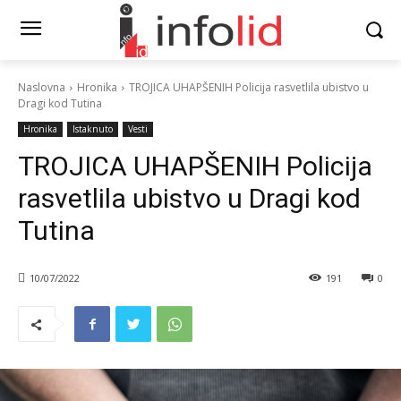
Naslovna
Hronika
TROJICA UHAPŠENIH Policija rasvetlila ubistvo u
Dragi kod Tutina
Hronika
Istaknuto
Vesti
TROJICA UHAPŠENIH Policija
rasvetlila ubistvo u Dragi kod
Tutina
10/07/2022
191
0