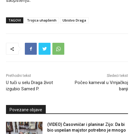
saopštenju.
TAGOVI
Trojica uhapšenih
Ubistvo Draga
Prethodni tekst
Sledeći tekst
U tuči u selu Draga život
Počeo karneval u Vrnjačkoj
izgubio Samed P.
banji
Povezane objave
(VIDEO) Časovničar i planinar Zijo: Da bi
bio uspešan majstor potrebno je mnogo