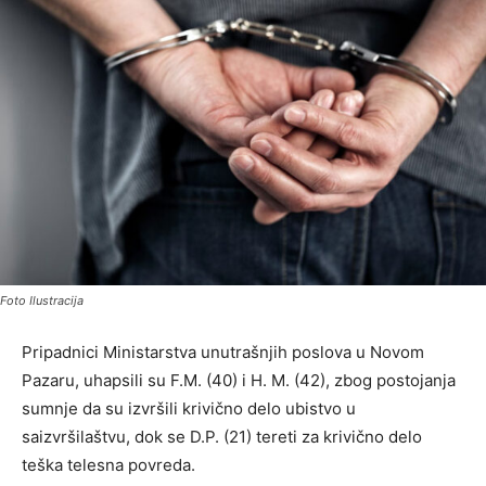
Foto Ilustracija
Pripadnici Ministarstva unutrašnjih poslova u Novom
Pazaru, uhapsili su F.M. (40) i H. M. (42), zbog postojanja
sumnje da su izvršili krivično delo ubistvo u
saizvršilaštvu, dok se D.P. (21) tereti za krivično delo
teška telesna povreda.