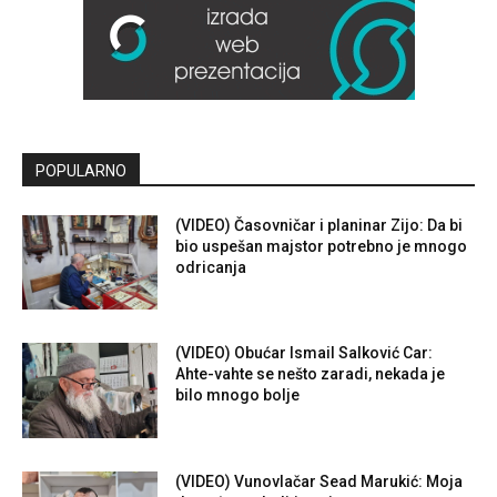
POPULARNO
(VIDEO) Časovničar i planinar Zijo: Da bi
bio uspešan majstor potrebno je mnogo
odricanja
(VIDEO) Obućar Ismail Salković Car:
Ahte-vahte se nešto zaradi, nekada je
bilo mnogo bolje
(VIDEO) Vunovlačar Sead Marukić: Moja