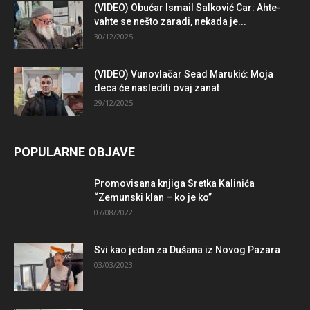
(VIDEO) Obućar Ismail Salković Car: Ahte-
vahte se nešto zaradi, nekada je...
30/12/2025
(VIDEO) Vunovlačar Sead Marukić: Moja
deca će naslediti ovaj zanat
29/12/2025
POPULARNE OBJAVE
Promovisana knjiga Sretka Kalinića
“Zemunski klan – ko je ko”
07/08/2022
Svi kao jedan za Dušana iz Novog Pazara
03/03/2023