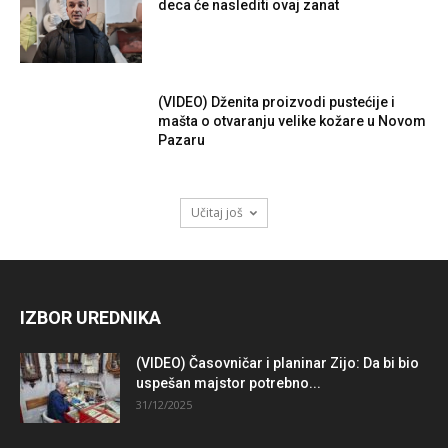
deca će naslediti ovaj zanat
(VIDEO) Dženita proizvodi pustećije i
mašta o otvaranju velike kožare u Novom
Pazaru
Učitaj još
IZBOR UREDNIKA
(VIDEO) Časovničar i planinar Zijo: Da bi bio
uspešan majstor potrebno...
31/12/2025