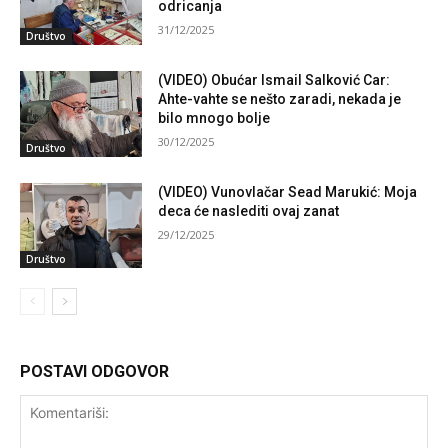
odricanja
31/12/2025
Društvo
(VIDEO) Obućar Ismail Salković Car:
Ahte-vahte se nešto zaradi, nekada je
bilo mnogo bolje
30/12/2025
Društvo
(VIDEO) Vunovlačar Sead Marukić: Moja
deca će naslediti ovaj zanat
29/12/2025
Društvo
POSTAVI ODGOVOR