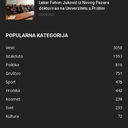
Lekar Fehim Juković iz Novog Pazara
doktorirao na Univerzitetu u Prištini
22/06/2022
POPULARNA KATEGORIJA
Vesti
3058
Istaknuto
1593
Politika
816
Društvo
751
Sport
475
Hronika
442
Kosmet
238
Svet
233
Kultura
72