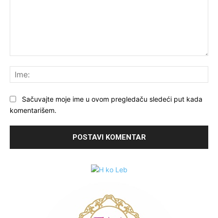
Komentariši:
Ime
Sačuvajte moje ime u ovom pregledaču sledeći put kada
komentarišem.