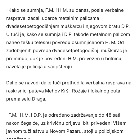
-Kako se sumnja, F.M. i H.M. su danas, posle verbalne
rasprave, zadali udarce metalnim palicama
dvadesetpetogodišnjem muškarcu i njegovom bratu D.P.
U tuči je, kako se sumnja i D.P. takođe metalnom palicom
naneo tešku telesnu povredu osumnjičenom H. M. Od
zadobijenih povreda dvadesetpetogodišnji muškarac je
preminuo, dok je povređeni H.M. prevezen u bolnicu,
navela je policija u saopštenju.
Dalje se navodi da je tuči prethodila verbalna rasprava na
raskrsnici puteva Mehov Krš- Rožaje i lokalnog puta
prema selu Draga.
-F.M., H.M, i D.P. je određeno zadržavanje do 48 sati
nakon čega će, uz krivičnu prijavu, biti privedeni Višem
javnom tužilaštvu u Novom Pazaru, stoji u policijskom