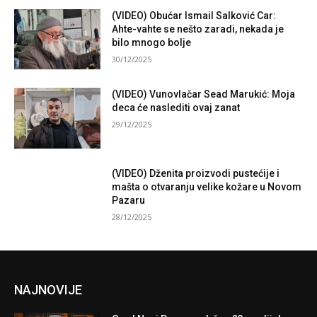
(VIDEO) Obućar Ismail Salković Car:
Ahte-vahte se nešto zaradi, nekada je
bilo mnogo bolje
30/12/2025
(VIDEO) Vunovlačar Sead Marukić: Moja
deca će naslediti ovaj zanat
29/12/2025
(VIDEO) Dženita proizvodi pustećije i
mašta o otvaranju velike kožare u Novom
Pazaru
28/12/2025
NAJNOVIJE