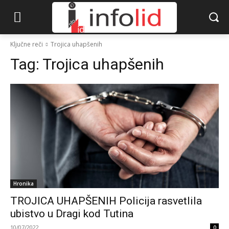
Ključne reči
Trojica uhapšenih
Tag:
Trojica uhapšenih
Hronika
TROJICA UHAPŠENIH Policija rasvetlila
ubistvo u Dragi kod Tutina
10/07/2022
0