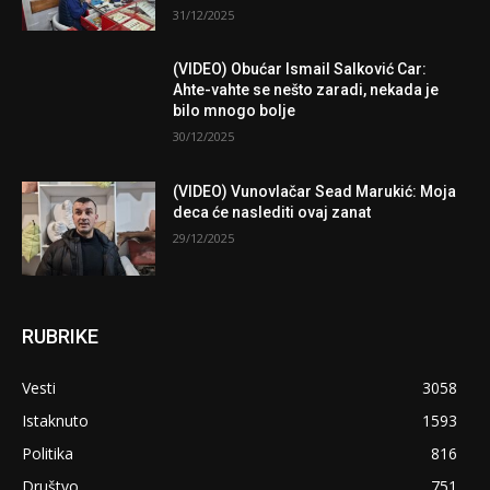
31/12/2025
(VIDEO) Obućar Ismail Salković Car:
Ahte-vahte se nešto zaradi, nekada je
bilo mnogo bolje
30/12/2025
(VIDEO) Vunovlačar Sead Marukić: Moja
deca će naslediti ovaj zanat
29/12/2025
RUBRIKE
Vesti
3058
Istaknuto
1593
Politika
816
Društvo
751