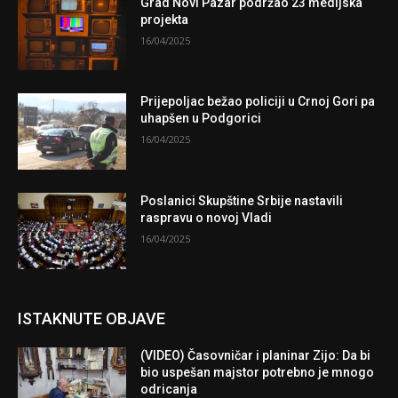
Grad Novi Pazar podržao 23 medijska
projekta
16/04/2025
Prijepoljac bežao policiji u Crnoj Gori pa
uhapšen u Podgorici
16/04/2025
Poslanici Skupštine Srbije nastavili
raspravu o novoj Vladi
16/04/2025
ISTAKNUTE OBJAVE
(VIDEO) Časovničar i planinar Zijo: Da bi
bio uspešan majstor potrebno je mnogo
odricanja