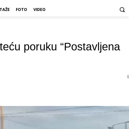
TAŽE
FOTO
VIDEO
eću poruku “Postavljena
0