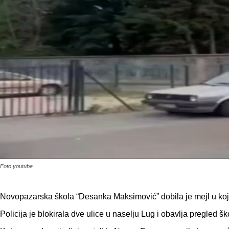
Foto youtube
Novopazarska škola “Desanka Maksimović” dobila je mejl u koje
Policija je blokirala dve ulice u naselju Lug i obavlja pregled ško