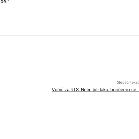
đe.”
Sledeći tekst
Vučić za RTS: Neće biti lako, borićemo se…