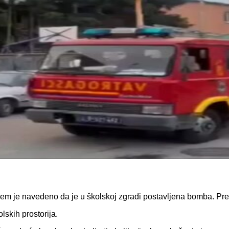
m je navedeno da je u školskoj zgradi postavljena bomba. Prete
lskih prostorija.