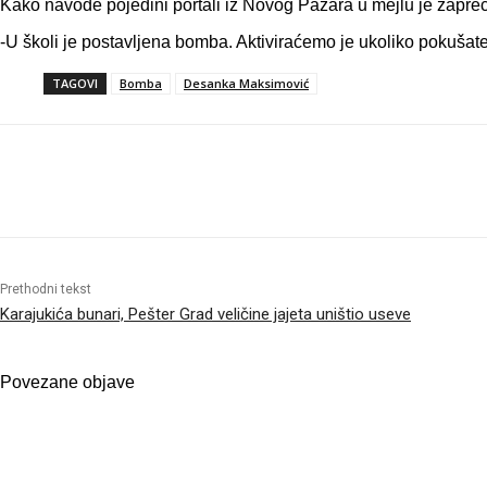
Kako navode pojedini portali iz Novog Pazara u mejlu je zapre
-U školi je postavljena bomba. Aktiviraćemo je ukoliko pokušat
TAGOVI
Bomba
Desanka Maksimović
Objavi
Prethodni tekst
Karajukića bunari, Pešter Grad veličine jajeta uništio useve
Povezane objave