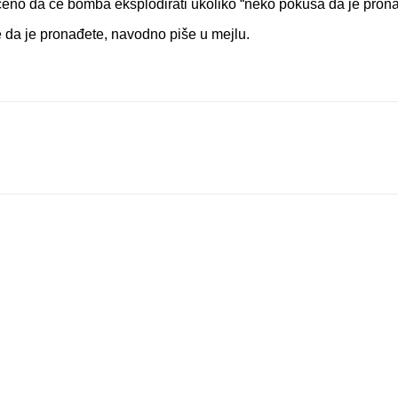
ćeno da će bomba eksplodirati ukoliko “neko pokuša da je prona
e da je pronađete, navodno piše u mejlu.