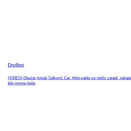
Društvo
(VIDEO) Obućar Ismail Salković Car: Ahte-vahte se nešto zaradi, nekada
bilo mnogo bolje