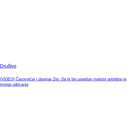
Društvo
(VIDEO) Časovničar i planinar Zijo: Da bi bio uspešan majstor potrebno je
mnogo odricanja