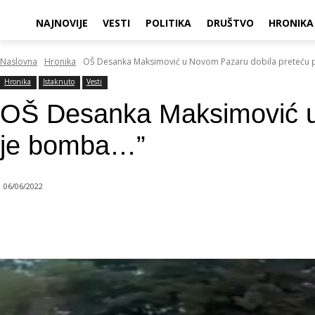
NAJNOVIJE
VESTI
POLITIKA
DRUŠTVO
HRONIKA
Naslovna
Hronika
OŠ Desanka Maksimović u Novom Pazaru dobila preteću po
Hronika
Istaknuto
Vesti
OŠ Desanka Maksimović u 
je bomba…”
06/06/2022
Objavi