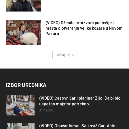
(VIDEO) Dženita proizvodi pustećije i
mašta o otvaranju velike kožare u Novom
Pazaru
Učitaj još
IZBOR UREDNIKA
(VIDEO) Časovničar i planinar Zijo: Da bi bio
uspešan majstor potrebno...
31/12/2025
(VIDEO) Obućar Ismail Salković Car: Ahte-