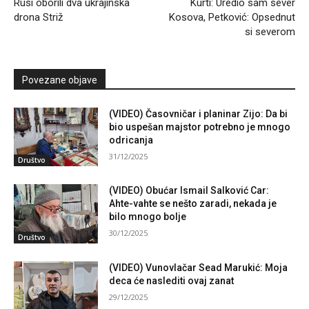
Rusi oborili dva ukrajinska
Kurti: Uredio sam sever
drona Striž
Kosova, Petković: Opsednut
si severom
Povezane objave
(VIDEO) Časovničar i planinar Zijo: Da bi
bio uspešan majstor potrebno je mnogo
odricanja
31/12/2025
Društvo
(VIDEO) Obućar Ismail Salković Car:
Ahte-vahte se nešto zaradi, nekada je
bilo mnogo bolje
30/12/2025
Društvo
(VIDEO) Vunovlačar Sead Marukić: Moja
deca će naslediti ovaj zanat
29/12/2025