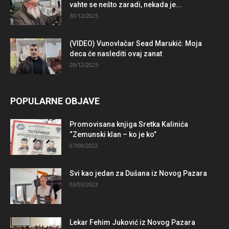
vahte se nešto zaradi, nekada je...
30/12/2025
(VIDEO) Vunovlačar Sead Marukić: Moja
deca će naslediti ovaj zanat
29/12/2025
POPULARNE OBJAVE
Promovisana knjiga Sretka Kalinića
“Zemunski klan – ko je ko”
07/08/2022
Svi kao jedan za Dušana iz Novog Pazara
03/03/2023
Lekar Fehim Juković iz Novog Pazara