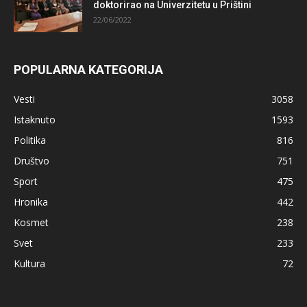
doktorirao na Univerzitetu u Prištini
22/06/2022
POPULARNA KATEGORIJA
Vesti
3058
Istaknuto
1593
Politika
816
Društvo
751
Sport
475
Hronika
442
Kosmet
238
Svet
233
Kultura
72