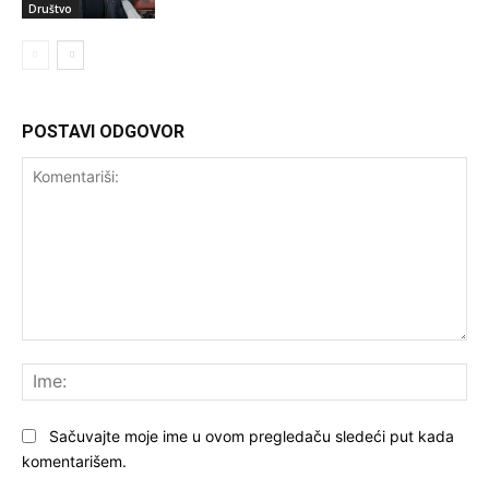
Društvo
POSTAVI ODGOVOR
Komentariši:
Ime
Sačuvajte moje ime u ovom pregledaču sledeći put kada
komentarišem.