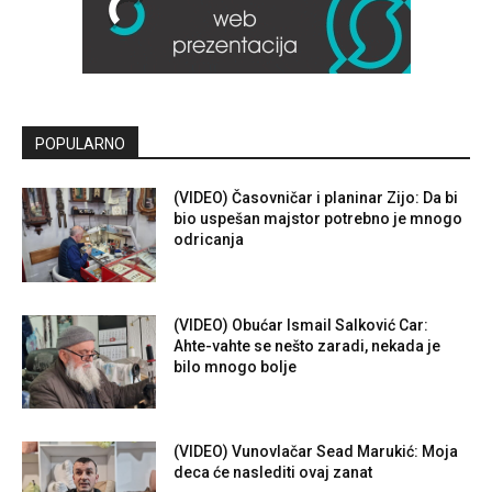
POPULARNO
(VIDEO) Časovničar i planinar Zijo: Da bi
bio uspešan majstor potrebno je mnogo
odricanja
(VIDEO) Obućar Ismail Salković Car:
Ahte-vahte se nešto zaradi, nekada je
bilo mnogo bolje
(VIDEO) Vunovlačar Sead Marukić: Moja
deca će naslediti ovaj zanat