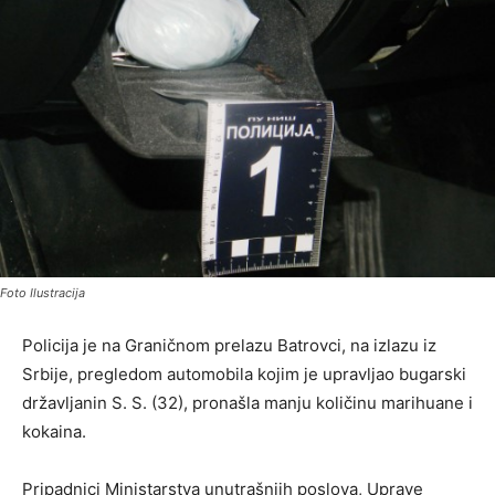
Foto Ilustracija
Policija je na Graničnom prelazu Batrovci, na izlazu iz
Srbije, pregledom automobila kojim je upravljao bugarski
državljanin S. S. (32), pronašla manju količinu marihuane i
kokaina.
Pripadnici Ministarstva unutrašnjih poslova, Uprave