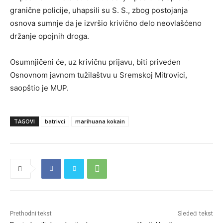
granične policije, uhapsili su S. S., zbog postojanja
osnova sumnje da je izvršio krivično delo neovlašćeno
držanje opojnih droga.
Osumnjičeni će, uz krivičnu prijavu, biti priveden
Osnovnom javnom tužilaštvu u Sremskoj Mitrovici,
saopštio je MUP.
TAGOVI
batrivci
marihuana kokain
Prethodni tekst
Sledeći tekst