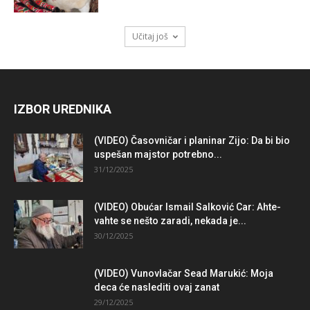
Učitaj još
IZBOR UREDNIKA
(VIDEO) Časovničar i planinar Zijo: Da bi bio
uspešan majstor potrebno...
31/12/2025
(VIDEO) Obućar Ismail Salković Car: Ahte-
vahte se nešto zaradi, nekada je...
30/12/2025
(VIDEO) Vunovlačar Sead Marukić: Moja
deca će naslediti ovaj zanat
29/12/2025