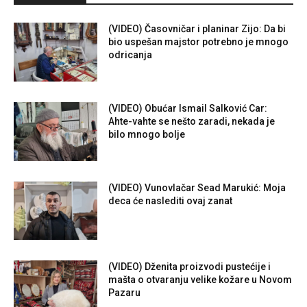
(VIDEO) Časovničar i planinar Zijo: Da bi
bio uspešan majstor potrebno je mnogo
odricanja
(VIDEO) Obućar Ismail Salković Car:
Ahte-vahte se nešto zaradi, nekada je
bilo mnogo bolje
(VIDEO) Vunovlačar Sead Marukić: Moja
deca će naslediti ovaj zanat
(VIDEO) Dženita proizvodi pustećije i
mašta o otvaranju velike kožare u Novom
Pazaru