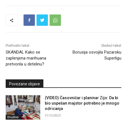
Prethodni tekst
Sledeći tekst
SKANDAL Kako se
Borusija osvojila Pazarsku
zaplenjena marihuana
Superligu
pretvorila u detelinu?
Povezane objave
(VIDEO) Časovničar i planinar Zijo: Da bi
bio uspešan majstor potrebno je mnogo
odricanja
31/12/2025
Društvo