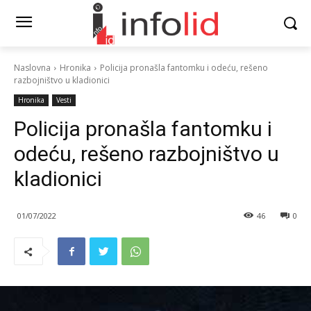
Naslovna
Hronika
Policija pronašla fantomku i odeću, rešeno
razbojništvo u kladionici
Hronika
Vesti
Policija pronašla fantomku i
odeću, rešeno razbojništvo u
kladionici
01/07/2022
46
0