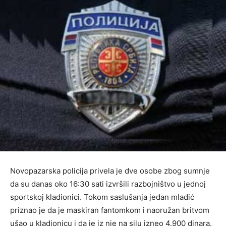
Novopazarska policija privela je dve osobe zbog sumnje
da su danas oko 16:30 sati izvršili razbojništvo u jednoj
sportskoj kladionici. Tokom saslušanja jedan mladić
priznao je da je maskiran fantomkom i naoružan britvom
ušao u kladionicu i da je iz nje na silu izneo 4.900 dinara.