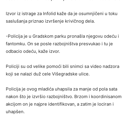
Izvor iz istrage za Infolid kaže da je osumnjičeni u toku
saslušanja priznao izvršenje krivičnog dela.
-Policija je u Gradskom parku pronašla njegovu odeću i
fantomku. On se posle razbojništva presvukao i tu je
odbacio odeću, kaže izvor.
Policiji su od velike pomoći bili snimci sa video nadzora
koji se nalazi duž cele Višegradske ulice.
Policija je ovog mladića uhapsila za manje od pola sata
nakon što je izvršio razbojništvo. Brzom i koordinisanom
akcijom on je najpre identifikovan, a zatim je lociran i
uhapšen.