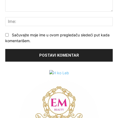
Komentariši:
Ime
Sačuvajte moje ime u ovom pregledaču sledeći put kada
komentarišem.