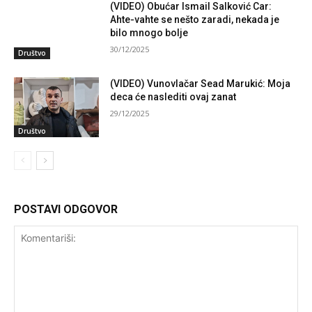
(VIDEO) Obućar Ismail Salković Car:
Ahte-vahte se nešto zaradi, nekada je
bilo mnogo bolje
30/12/2025
Društvo
(VIDEO) Vunovlačar Sead Marukić: Moja
deca će naslediti ovaj zanat
29/12/2025
Društvo
POSTAVI ODGOVOR