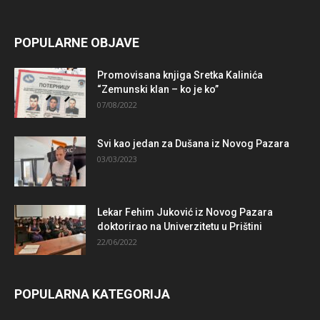
POPULARNE OBJAVE
Promovisana knjiga Sretka Kalinića
“Zemunski klan – ko je ko”
07/08/2022
Svi kao jedan za Dušana iz Novog Pazara
03/03/2023
Lekar Fehim Juković iz Novog Pazara
doktorirao na Univerzitetu u Prištini
22/06/2022
POPULARNA KATEGORIJA