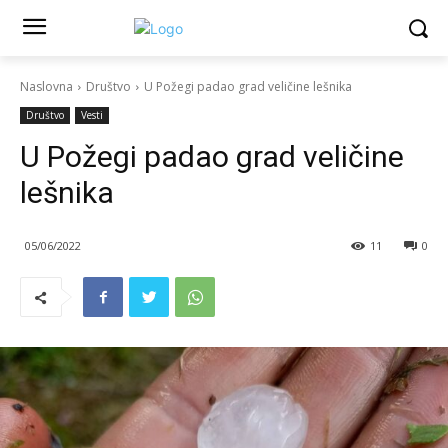
Naslovna
Društvo
U Požegi padao grad veličine lešnika
Društvo
Vesti
U Požegi padao grad veličine
lešnika
05/06/2022
11
0