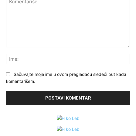
Komentariši:
Ime
Sačuvajte moje ime u ovom pregledaču sledeći put kada
komentarišem.