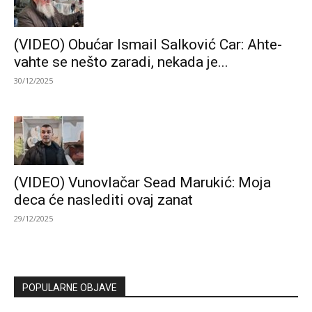
(VIDEO) Obućar Ismail Salković Car: Ahte-
vahte se nešto zaradi, nekada je...
30/12/2025
(VIDEO) Vunovlačar Sead Marukić: Moja
deca će naslediti ovaj zanat
29/12/2025
POPULARNE OBJAVE