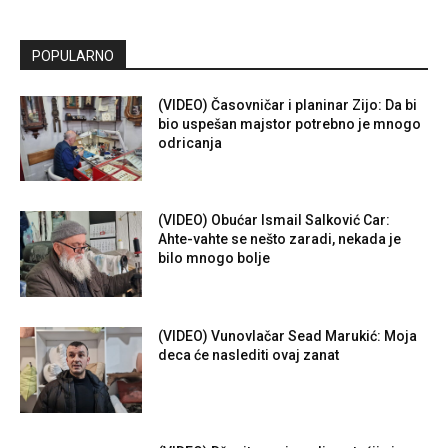
POPULARNO
(VIDEO) Časovničar i planinar Zijo: Da bi
bio uspešan majstor potrebno je mnogo
odricanja
(VIDEO) Obućar Ismail Salković Car:
Ahte-vahte se nešto zaradi, nekada je
bilo mnogo bolje
(VIDEO) Vunovlačar Sead Marukić: Moja
deca će naslediti ovaj zanat