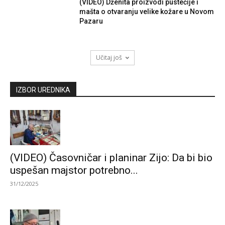
(VIDEO) Dženita proizvodi pustećije i
mašta o otvaranju velike kožare u Novom
Pazaru
Učitaj još
IZBOR UREDNIKA
(VIDEO) Časovničar i planinar Zijo: Da bi bio
uspešan majstor potrebno...
31/12/2025