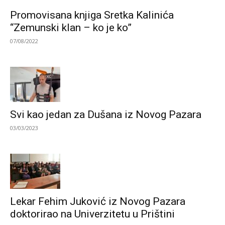
Promovisana knjiga Sretka Kalinića
“Zemunski klan – ko je ko”
07/08/2022
Svi kao jedan za Dušana iz Novog Pazara
03/03/2023
Lekar Fehim Juković iz Novog Pazara
doktorirao na Univerzitetu u Prištini