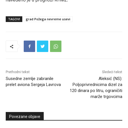
TAGOVI
grad Požega nevreme usevi
Prethodni tekst
Sledeći tekst
Susedne zemlje zabranile
Aleksić (NS):
prelet aviona Sergeja Lavrova
Poljoprivrednicima dizel za
120 dinara po litru, ograničiti
marže trgovcima
Povezane objave