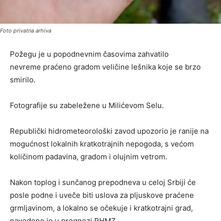
Foto privatna arhiva
Požegu je u popodnevnim časovima zahvatilo
nevreme praćeno gradom veličine lešnika koje se brzo
smirilo.
Fotografije su zabeležene u Milićevom Selu.
Republički hidrometeorološki zavod upozorio je ranije na
mogućnost lokalnih kratkotrajnih nepogoda, s većom
količinom padavina, gradom i olujnim vetrom.
Nakon toplog i sunčanog prepodneva u celoj Srbiji će
posle podne i uveče biti uslova za pljuskove praćene
grmljavinom, a lokalno se očekuje i kratkotrajni grad,
navedeno je u prognozi RHMZ.