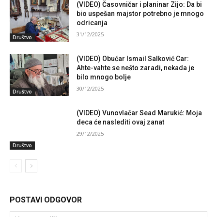
(VIDEO) Časovničar i planinar Zijo: Da bi
bio uspešan majstor potrebno je mnogo
odricanja
31/12/2025
Društvo
(VIDEO) Obućar Ismail Salković Car:
Ahte-vahte se nešto zaradi, nekada je
bilo mnogo bolje
30/12/2025
Društvo
(VIDEO) Vunovlačar Sead Marukić: Moja
deca će naslediti ovaj zanat
29/12/2025
Društvo
POSTAVI ODGOVOR