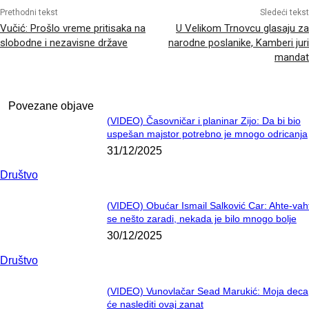
Prethodni tekst
Sledeći tekst
Vučić: Prošlo vreme pritisaka na
U Velikom Trnovcu glasaju za
slobodne i nezavisne države
narodne poslanike, Kamberi juri
mandat
Povezane objave
(VIDEO) Časovničar i planinar Zijo: Da bi bio
uspešan majstor potrebno je mnogo odricanja
31/12/2025
Društvo
(VIDEO) Obućar Ismail Salković Car: Ahte-vah
se nešto zaradi, nekada je bilo mnogo bolje
30/12/2025
Društvo
(VIDEO) Vunovlačar Sead Marukić: Moja deca
će naslediti ovaj zanat