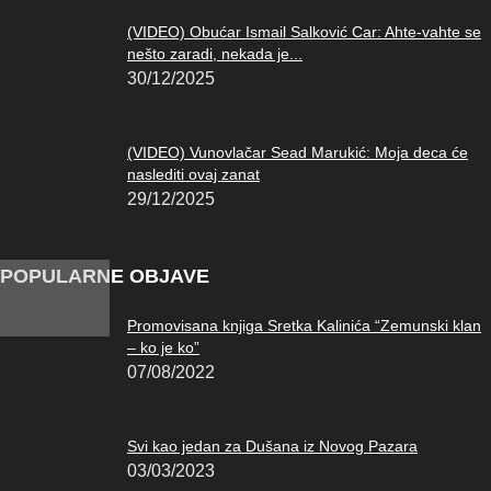
(VIDEO) Obućar Ismail Salković Car: Ahte-vahte se
nešto zaradi, nekada je...
30/12/2025
(VIDEO) Vunovlačar Sead Marukić: Moja deca će
naslediti ovaj zanat
29/12/2025
POPULARNE OBJAVE
Promovisana knjiga Sretka Kalinića “Zemunski klan
– ko je ko”
07/08/2022
Svi kao jedan za Dušana iz Novog Pazara
03/03/2023