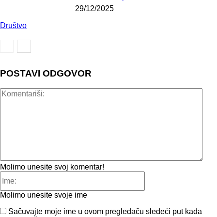
29/12/2025
Društvo
POSTAVI ODGOVOR
Kome
Molimo unesite svoj komentar!
Ime:
Molimo unesite svoje ime
Sačuvajte moje ime u ovom pregledaču sledeći put kada