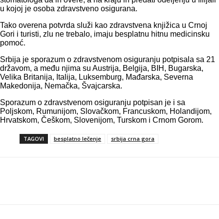
u kojoj je osoba zdravstveno osigurana.
Tako overena potvrda služi kao zdravstvena knjižica u Crnoj
Gori i turisti, zlu ne trebalo, imaju besplatnu hitnu medicinsku
pomoć.
Srbija je sporazum o zdravstvenom osiguranju potpisala sa 21
državom, a među njima su Austrija, Belgija, BIH, Bugarska,
Velika Britanija, Italija, Luksemburg, Mađarska, Severna
Makedonija, Nemačka, Švajcarska.
Sporazum o zdravstvenom osiguranju potpisan je i sa
Poljskom, Rumunijom, Slovačkom, Francuskom, Holandijom,
Hrvatskom, Češkom, Slovenijom, Turskom i Crnom Gorom.
TAGOVI
besplatno lečenje
srbija crna gora