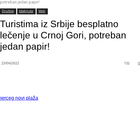
potreban jedan papir!
Društvo
Istaknuto
Vesti
Turistima iz Srbije besplatno
lečenje u Crnoj Gori, potreban
jedan papir!
23/06/2022
152
0