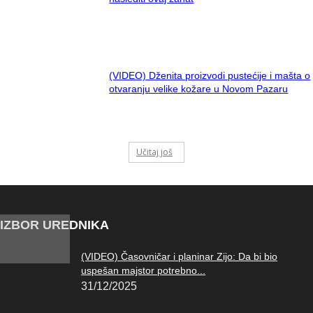
(VIDEO) Dženita proizvodi pustećije i mašta o
otvaranju velike kožare u Novom Pazaru
Učitaj još
IZBOR UREDNIKA
(VIDEO) Časovničar i planinar Zijo: Da bi bio
uspešan majstor potrebno...
31/12/2025