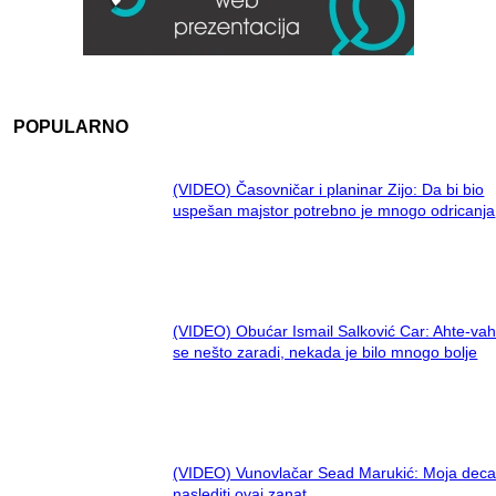
POPULARNO
(VIDEO) Časovničar i planinar Zijo: Da bi bio
uspešan majstor potrebno je mnogo odricanja
(VIDEO) Obućar Ismail Salković Car: Ahte-vah
se nešto zaradi, nekada je bilo mnogo bolje
(VIDEO) Vunovlačar Sead Marukić: Moja deca
naslediti ovaj zanat