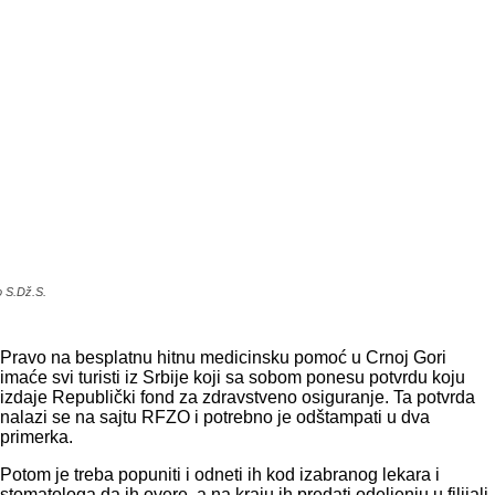
o S.Dž.S.
Pravo na besplatnu hitnu medicinsku pomoć u Crnoj Gori
imaće svi turisti iz Srbije koji sa sobom ponesu potvrdu koju
izdaje Republički fond za zdravstveno osiguranje. Ta potvrda
nalazi se na sajtu RFZO i potrebno je odštampati u dva
primerka.
Potom je treba popuniti i odneti ih kod izabranog lekara i
stomatologa da ih overe, a na kraju ih predati odeljenju u filijali