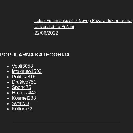
Lekar Fehim Juković iz Novog Pazara doktorirao na
Univerzitetu u Prištini
22/06/2022
POPULARNA KATEGORIJA
Vesti
3058
Istaknuto
1593
Politika
816
Društvo
751
Sport
475
Hronika
442
Kosmet
238
Svet
233
Kultura
72