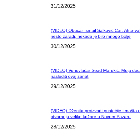
31/12/2025
(VIDEO) Obućar Ismail Salković Car: Ahte-va
nešto zaradi, nekada je bilo mnogo bolje
30/12/2025
(VIDEO) Vunovlačar Sead Marukić: Moja dec
naslediti ovaj zanat
29/12/2025
(VIDEO) Dženita proizvodi pustećije i mašta 
otvaranju velike kožare u Novom Pazaru
28/12/2025