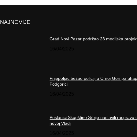
NAJNOVIJE
Grad Novi Pazar podržao 23 medijska projek
16/04/2025
Prijepoljac bežao policiji u Crnoj Gori pa uha
Podgorici
16/04/2025
Poslanici Skupštine Srbije nastavili raspravu 
novoj Vladi
16/04/2025