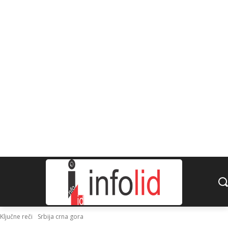
Ključne reči
Srbija crna gora