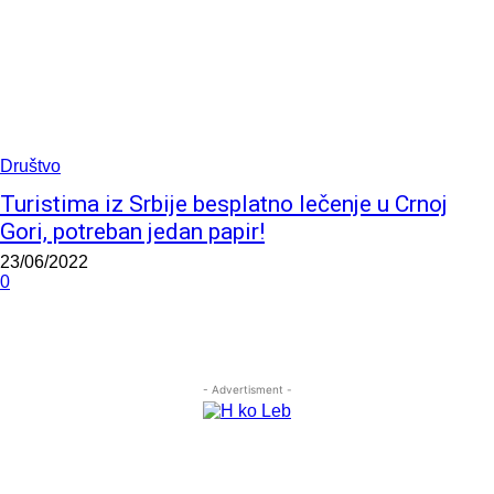
Društvo
Turistima iz Srbije besplatno lečenje u Crnoj
Gori, potreban jedan papir!
23/06/2022
0
- Advertisment -