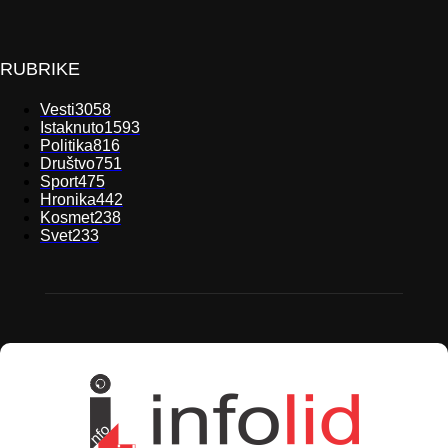
RUBRIKE
Vesti
3058
Istaknuto
1593
Politika
816
Društvo
751
Sport
475
Hronika
442
Kosmet
238
Svet
233