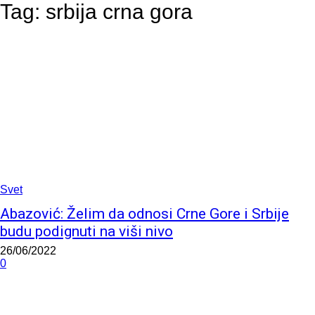
Tag:
srbija crna gora
Svet
Abazović: Želim da odnosi Crne Gore i Srbije
budu podignuti na viši nivo
26/06/2022
0