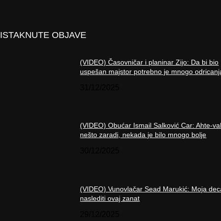
ISTAKNUTE OBJAVE
(VIDEO) Časovničar i planinar Zijo: Da bi bio
uspešan majstor potrebno je mnogo odricanj
31/12/2025
(VIDEO) Obućar Ismail Salković Car: Ahte-va
nešto zaradi, nekada je bilo mnogo bolje
30/12/2025
(VIDEO) Vunovlačar Sead Marukić: Moja dec
naslediti ovaj zanat
29/12/2025