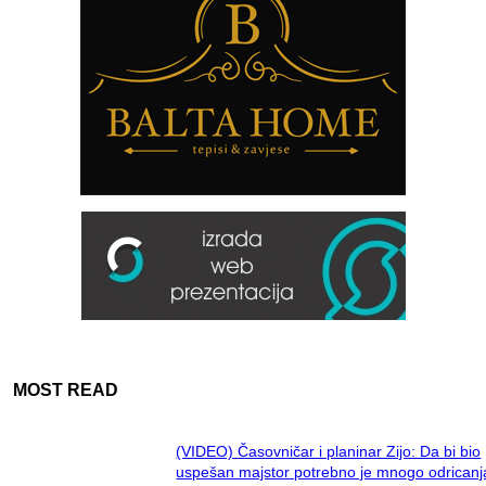
MOST READ
(VIDEO) Časovničar i planinar Zijo: Da bi bio
uspešan majstor potrebno je mnogo odricanj