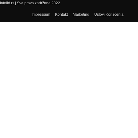
Infolid.rs | Sva prava zadržana 2022
Impressum
Kontakt
Marketing
Uslovi Korišćenja