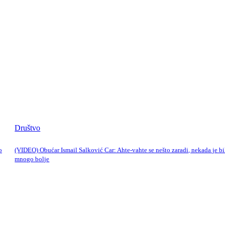
Društvo
o
(VIDEO) Obućar Ismail Salković Car: Ahte-vahte se nešto zaradi, nekada je bi
mnogo bolje