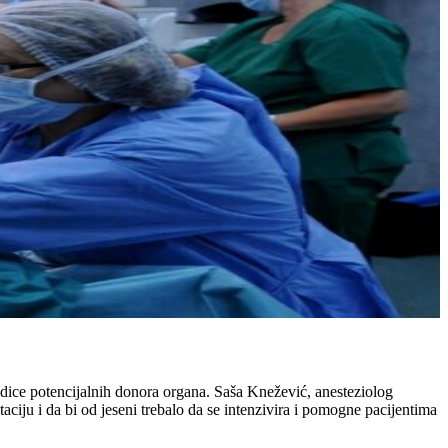
orodice potencijalnih donora organa. Saša Knežević, anesteziolog
aciju i da bi od jeseni trebalo da se intenzivira i pomogne pacijentima