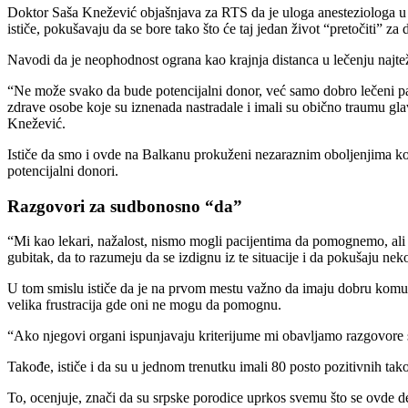
Doktor Saša Knežević objašnjava za RTS da je uloga anesteziologa u leč
ističe, pokušavaju da se bore tako što će taj jedan život “pretočiti” z
Navodi da je neophodnost ograna kao krajnja distanca u lečenju najte
“Ne može svako da bude potencijalni donor, već samo dobro lečeni pacij
zdrave osobe koje su iznenada nastradale i imali su obično traumu gla
Knežević.
Ističe da smo i ovde na Balkanu prokuženi nezaraznim oboljenjima koja
potencijalni donori.
Razgovori za sudbonosno “da”
“Mi kao lekari, nažalost, nismo mogli pacijentima da pomognemo, ali
gubitak, da to razumeju da se izdignu iz te situacije i da pokušaju 
U tom smislu ističe da je na prvom mestu važno da imaju dobru komunika
velika frustracija gde oni ne mogu da pomognu.
“Ako njegovi organi ispunjavaju kriterijume mi obavljamo razgovore s 
Takođe, ističe i da su u jednom trenutku imali 80 posto pozitivnih tak
To, ocenjuje, znači da su srpske porodice uprkos svemu što se ovde d