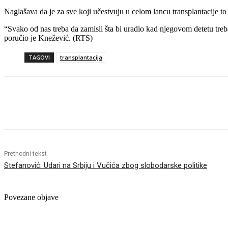
Naglašava da je za sve koji učestvuju u celom lancu transplantacije t
“Svako od nas treba da zamisli šta bi uradio kad njegovom detetu treb
poručio je Knežević. (RTS)
TAGOVI
transplantacija
Objavi
Prethodni tekst
Stefanović: Udari na Srbiju i Vučića zbog slobodarske politike
Povezane objave