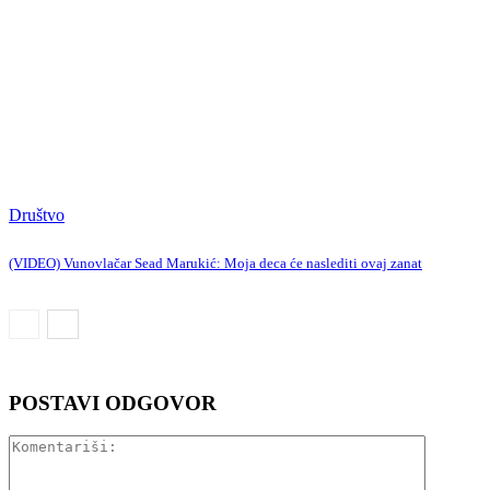
Društvo
(VIDEO) Vunovlačar Sead Marukić: Moja deca će naslediti ovaj zanat
POSTAVI ODGOVOR
Komentar