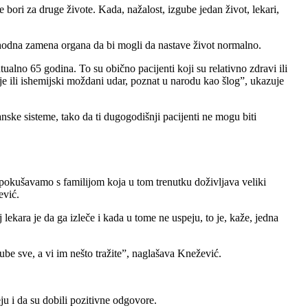
bori za druge živote. Kada, nažalost, izgube jedan život, lekari,
ophodna zamena organa da bi mogli da nastave život normalno.
alno 65 godina. To su obično pacijenti koji su relativno zdravi ili
je ili ishemijski moždani udar, poznat u narodu kao šlog”, ukazuje
ske sisteme, tako da ti dugogodišnji pacijenti ne mogu biti
pokušavamo s familijom koja u tom trenutku doživljava veliki
ević.
ekara je da ga izleče i kada u tome ne uspeju, to je, kaže, jedna
be sve, a vi im nešto tražite”, naglašava Knežević.
u i da su dobili pozitivne odgovore.