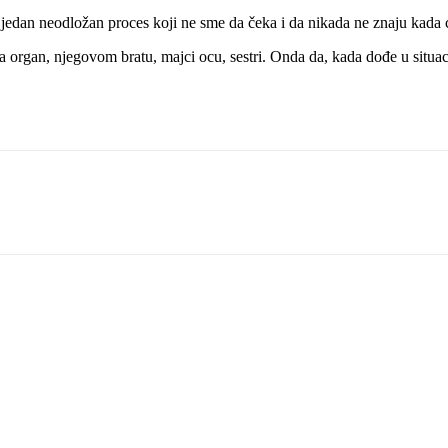
o jedan neodložan proces koji ne sme da čeka i da nikada ne znaju kada 
a organ, njegovom bratu, majci ocu, sestri. Onda da, kada dođe u situa