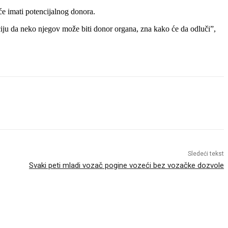
će imati potencijalnog donora.
ciju da neko njegov može biti donor organa, zna kako će da odluči”,
Sledeći tekst
Svaki peti mladi vozač pogine vozeći bez vozačke dozvole