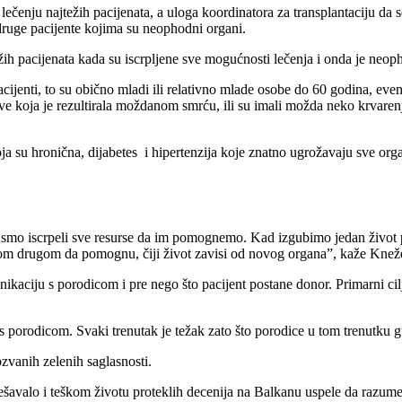
enju najtežih pacijenata, a uloga koordinatora za transplantaciju da se 
a druge pacijente kojima su neophodni organi.
žih pacijenata kada su iscrpljene sve mogućnosti lečenja i onda je ne
enti, to su obično mladi ili relativno mlade osobe do 60 godina, eventu
ve koja je rezultirala moždanom smrću, ili su imali možda neko krvaren
 su hronična, dijabetes i hipertenzija koje znatno ugrožavaju sve organ
 smo iscrpeli sve resurse da im pomognemo. Kad izgubimo jedan život 
nekom drugom da pomognu, čiji život zavisi od novog organa”, kaže Knež
ciju s porodicom i pre nego što pacijent postane donor. Primarni cilj l
porodicom. Svaki trenutak je težak zato što porodice u tom trenutku gu
ozvanih zelenih saglasnosti.
ešavalo i teškom životu proteklih decenija na Balkanu uspele da razumej