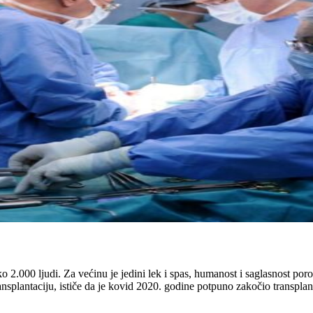
oko 2.000 ljudi. Za većinu je jedini lek i spas, humanost i saglasnost p
nsplantaciju, ističe da je kovid 2020. godine potpuno zakočio transplant