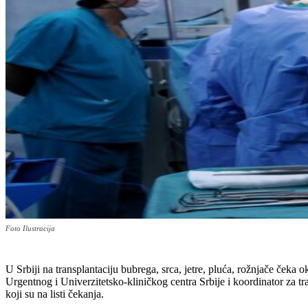
Foto Ilustracija
U Srbiji na transplantaciju bubrega, srca, jetre, pluća, rožnjače čeka 
Urgentnog i Univerzitetsko-kliničkog centra Srbije i koordinator za tra
koji su na listi čekanja.