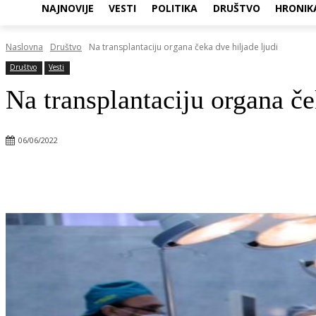
NAJNOVIJE
VESTI
POLITIKA
DRUŠTVO
HRONIK
Naslovna
Društvo
Na transplantaciju organa čeka dve hiljade ljudi
Društvo
Vesti
Na transplantaciju organa če
06/06/2022
Objavi