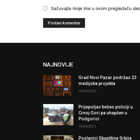
Sačuvajte moje ime u ovom pregledaču sle
NAJNOVIJE
Grad Novi Pazar podržao 23
medijska projekta
16/04/2025
Prijepoljac bežao policiji u
Crnoj Gori pa uhapšen u
Podgorici
16/04/2025
Poslanici Skupštine Srbije