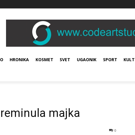
VO
HRONIKA
KOSMET
SVET
UGAONIK
SPORT
KULT
preminula majka
0