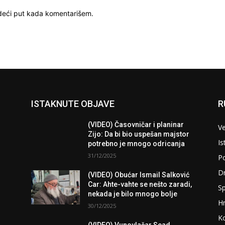
deći put kada komentarišem.
ISTAKNUTE OBJAVE
R
(VIDEO) Časovničar i planinar
Ve
Zijo: Da bi bio uspešan majstor
Is
potrebno je mnogo odricanja
31/12/2025
Po
D
(VIDEO) Obućar Ismail Salković
Car: Ahte-vahte se nešto zaradi,
Sp
nekada je bilo mnogo bolje
H
30/12/2025
K
(VIDEO) Vunovlačar Sead