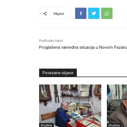
Objavi
Prethodni tekst
Proglašena vanredna situacija u Novom Pazaru
Povezane objave
Društvo
Društvo