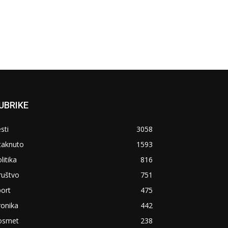
UBRIKE
sti
3058
taknuto
1593
litika
816
ruštvo
751
ort
475
ronika
442
osmet
238