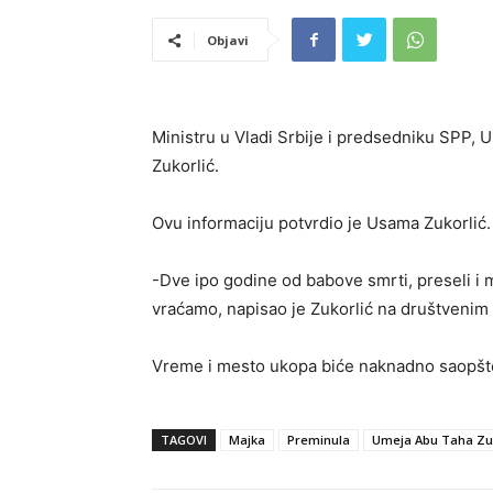
Objavi
Ministru u Vladi Srbije i predsedniku SPP,
Zukorlić.
Ovu informaciju potvrdio je Usama Zukorlić.
-Dve ipo godine od babove smrti, preseli i m
vraćamo, napisao je Zukorlić na društveni
Vreme i mesto ukopa biće naknadno saopšt
TAGOVI
Majka
Preminula
Umeja Abu Taha Zuk