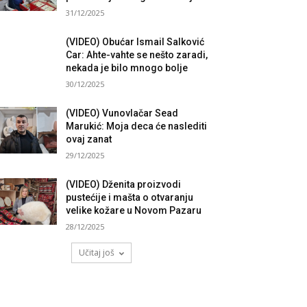
31/12/2025
(VIDEO) Obućar Ismail Salković
Car: Ahte-vahte se nešto zaradi,
nekada je bilo mnogo bolje
30/12/2025
(VIDEO) Vunovlačar Sead
Marukić: Moja deca će naslediti
ovaj zanat
29/12/2025
(VIDEO) Dženita proizvodi
pustećije i mašta o otvaranju
velike kožare u Novom Pazaru
28/12/2025
Učitaj još