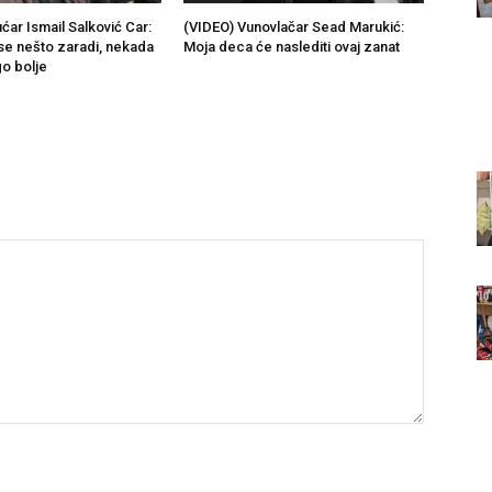
ćar Ismail Salković Car:
(VIDEO) Vunovlačar Sead Marukić:
se nešto zaradi, nekada
Moja deca će naslediti ovaj zanat
go bolje