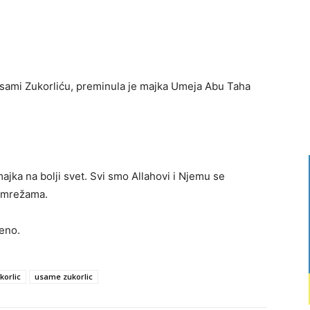
 Usami Zukorliću, preminula je majka Umeja Abu Taha
ajka na bolji svet. Svi smo Allahovi i Njemu se
m mrežama.
eno.
orlic
usame zukorlic