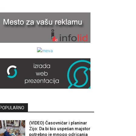
POPULARNO
(VIDEO) Časovničar i planinar
Zijo: Da bi bio uspešan majstor
potrebno je mnogo odricanja