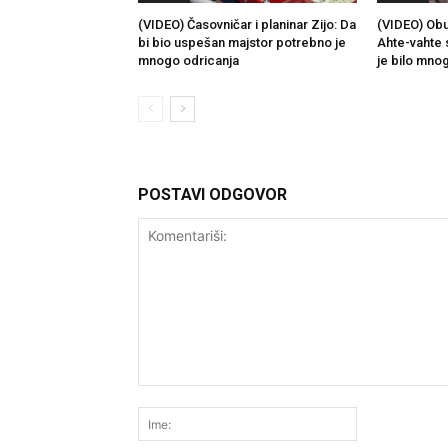
(VIDEO) Časovničar i planinar Zijo: Da
(VIDEO) Obu
bi bio uspešan majstor potrebno je
Ahte-vahte 
mnogo odricanja
je bilo mno
POSTAVI ODGOVOR
Komentariši:
Ime: