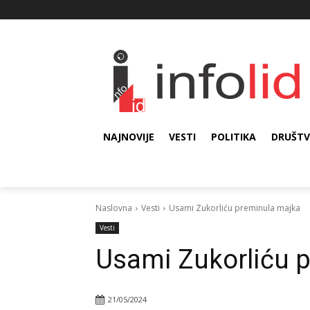
NAJNOVIJE
VESTI
POLITIKA
DRUŠT
Naslovna
Vesti
Usami Zukorliću preminula majka
Vesti
Usami Zukorliću 
21/05/2024