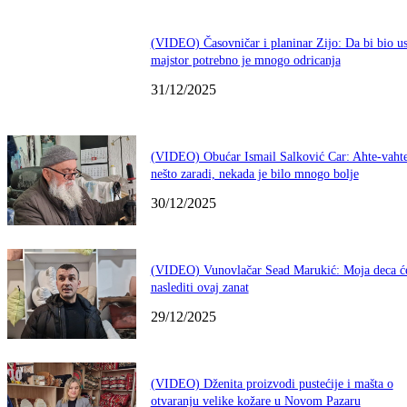
(VIDEO) Časovničar i planinar Zijo: Da bi bio u
majstor potrebno je mnogo odricanja
31/12/2025
(VIDEO) Obućar Ismail Salković Car: Ahte-vahte
nešto zaradi, nekada je bilo mnogo bolje
30/12/2025
(VIDEO) Vunovlačar Sead Marukić: Moja deca ć
naslediti ovaj zanat
29/12/2025
(VIDEO) Dženita proizvodi pustećije i mašta o
otvaranju velike kožare u Novom Pazaru