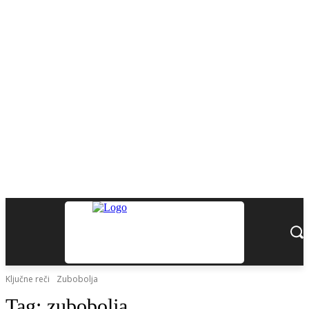
Ključne reči
Zubobolja
Tag:
zubobolja