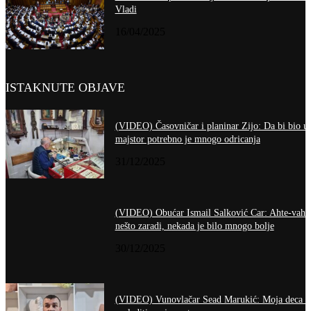
Vladi
16/04/2025
ISTAKNUTE OBJAVE
(VIDEO) Časovničar i planinar Zijo: Da bi bio u
majstor potrebno je mnogo odricanja
31/12/2025
(VIDEO) Obućar Ismail Salković Car: Ahte-vahte
nešto zaradi, nekada je bilo mnogo bolje
30/12/2025
(VIDEO) Vunovlačar Sead Marukić: Moja deca ć