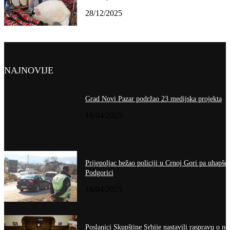
28/12/2025
NAJNOVIJE
Grad Novi Pazar podržao 23 medijska projekta
16/04/2025
Prijepoljac bežao policiji u Crnoj Gori pa uhapše
Podgorici
16/04/2025
Poslanici Skupštine Srbije nastavili raspravu o no