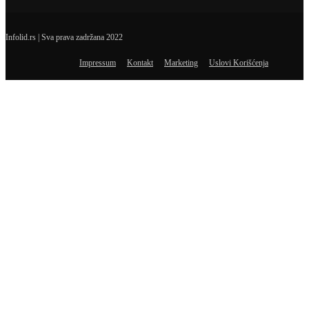
Infolid.rs | Sva prava zadržana 2022
Impressum
Kontakt
Marketing
Uslovi Korišćenja