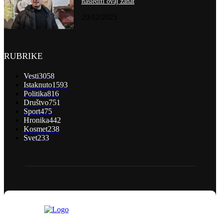
naslediti ovaj zanat
29/12/2025
RUBRIKE
Vesti
3058
Istaknuto
1593
Politika
816
Društvo
751
Sport
475
Hronika
442
Kosmet
238
Svet
233