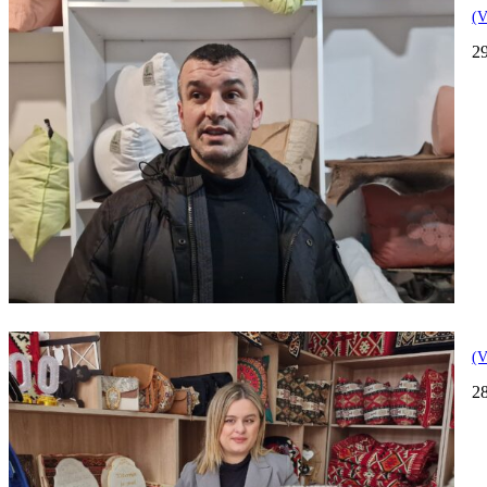
(V
2
(V
2