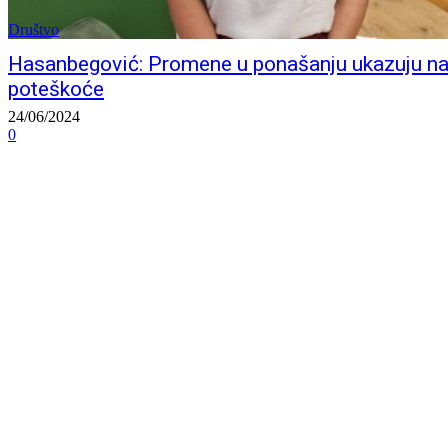
Društvo
Hasanbegović: Promene u ponašanju ukazuju n
poteškoće
24/06/2024
0