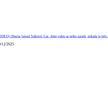
IDEO) Obućar Ismail Salković Car: Ahte-vahte se nešto zaradi, nekada je bilo
0/12/2025