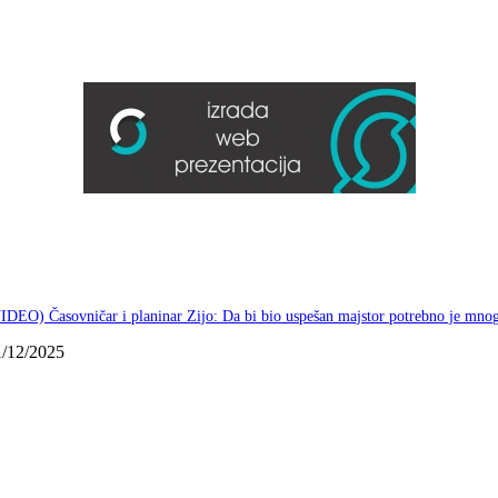
IDEO) Časovničar i planinar Zijo: Da bi bio uspešan majstor potrebno je mno
1/12/2025