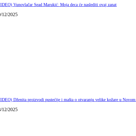
IDEO) Vunovlačar Sead Marukić: Moja deca će naslediti ovaj zanat
9/12/2025
IDEO) Dženita proizvodi pustećije i mašta o otvaranju velike kožare u Novom
8/12/2025