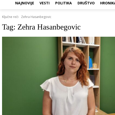
NAJNOVIJE
VESTI
POLITIKA
DRUŠTVO
HRONIK
Ključne reči
Zehra Hasanbegovic
Tag:
Zehra Hasanbegovic