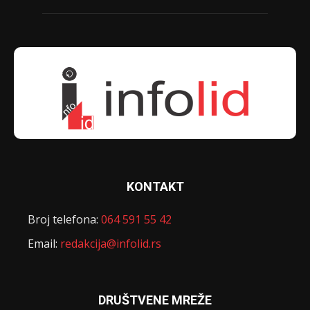
KONTAKT
Broj telefona:
064 591 55 42
Email:
redakcija@infolid.rs
DRUŠTVENE MREŽE