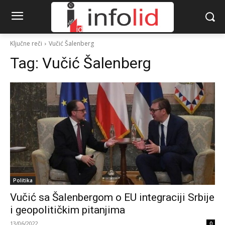
Ključne reči
Vučić Šalenberg
Tag:
Vučić Šalenberg
Politika
Vučić sa Šalenbergom o EU integraciji Srbije
i geopolitičkim pitanjima
13/06/2022
0