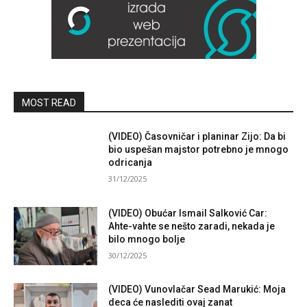
MOST READ
(VIDEO) Časovničar i planinar Zijo: Da bi
bio uspešan majstor potrebno je mnogo
odricanja
31/12/2025
(VIDEO) Obućar Ismail Salković Car:
Ahte-vahte se nešto zaradi, nekada je
bilo mnogo bolje
30/12/2025
(VIDEO) Vunovlačar Sead Marukić: Moja
deca će naslediti ovaj zanat