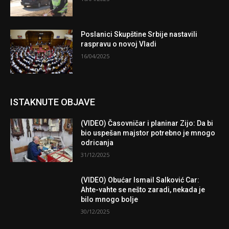
Poslanici Skupštine Srbije nastavili
raspravu o novoj Vladi
16/04/2025
ISTAKNUTE OBJAVE
(VIDEO) Časovničar i planinar Zijo: Da bi
bio uspešan majstor potrebno je mnogo
odricanja
31/12/2025
(VIDEO) Obućar Ismail Salković Car:
Ahte-vahte se nešto zaradi, nekada je
bilo mnogo bolje
30/12/2025