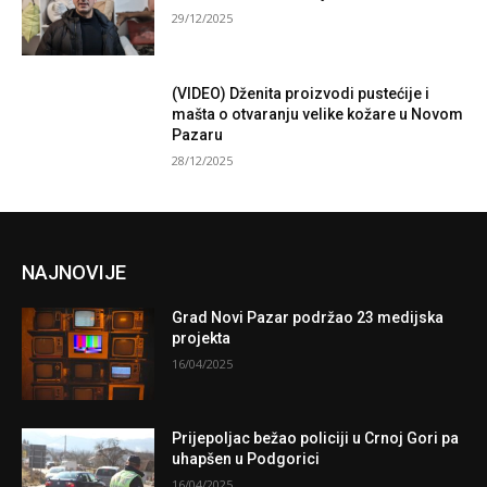
29/12/2025
(VIDEO) Dženita proizvodi pustećije i
mašta o otvaranju velike kožare u Novom
Pazaru
28/12/2025
NAJNOVIJE
Grad Novi Pazar podržao 23 medijska
projekta
16/04/2025
Prijepoljac bežao policiji u Crnoj Gori pa
uhapšen u Podgorici
16/04/2025