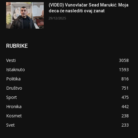
(VIDEO) Vunovlačar Sead Marukić: Moja
deca će naslediti ovaj zanat
29/12/2025
RUBRIKE
Vesti
3058
Istaknuto
1593
Politika
816
Društvo
751
Sport
475
Hronika
442
Kosmet
238
Svet
233