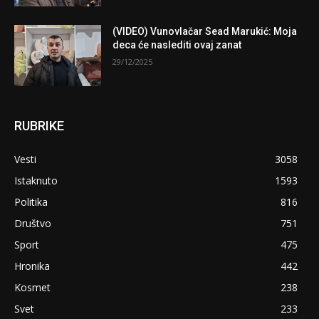
(VIDEO) Vunovlačar Sead Marukić: Moja
deca će naslediti ovaj zanat
29/12/2025
RUBRIKE
Vesti
3058
Istaknuto
1593
Politika
816
Društvo
751
Sport
475
Hronika
442
Kosmet
238
Svet
233