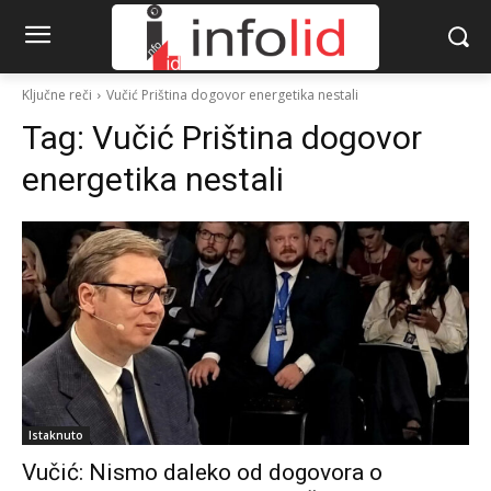
Ključne reči
Vučić Priština dogovor energetika nestali
Tag:
Vučić Priština dogovor
energetika nestali
Istaknuto
Vučić: Nismo daleko od dogovora o