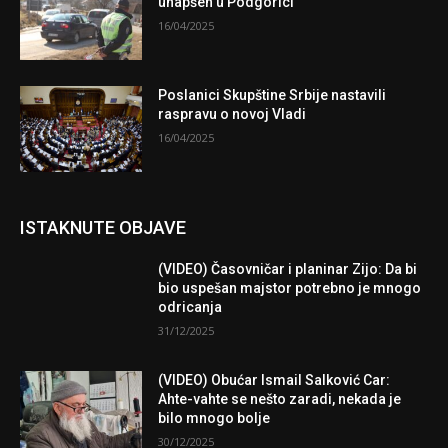
uhapšen u Podgorici
16/04/2025
Poslanici Skupštine Srbije nastavili
raspravu o novoj Vladi
16/04/2025
ISTAKNUTE OBJAVE
(VIDEO) Časovničar i planinar Zijo: Da bi
bio uspešan majstor potrebno je mnogo
odricanja
31/12/2025
(VIDEO) Obućar Ismail Salković Car:
Ahte-vahte se nešto zaradi, nekada je
bilo mnogo bolje
30/12/2025