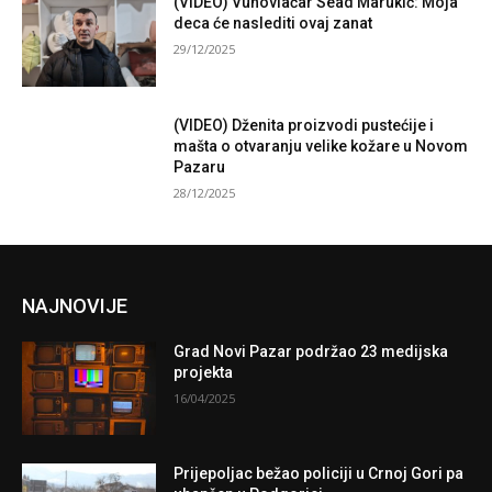
(VIDEO) Vunovlačar Sead Marukić: Moja
deca će naslediti ovaj zanat
29/12/2025
(VIDEO) Dženita proizvodi pustećije i
mašta o otvaranju velike kožare u Novom
Pazaru
28/12/2025
NAJNOVIJE
Grad Novi Pazar podržao 23 medijska
projekta
16/04/2025
Prijepoljac bežao policiji u Crnoj Gori pa