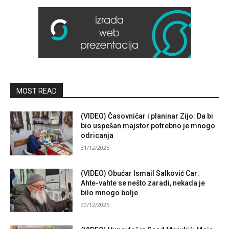
MOST READ
(VIDEO) Časovničar i planinar Zijo: Da bi
bio uspešan majstor potrebno je mnogo
odricanja
31/12/2025
(VIDEO) Obućar Ismail Salković Car:
Ahte-vahte se nešto zaradi, nekada je
bilo mnogo bolje
30/12/2025