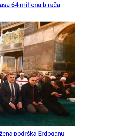
lasa 64 miliona birača
ružena podrška Erdoganu