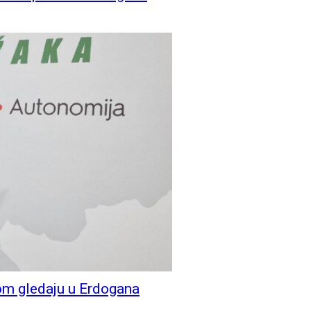
dom gledaju u Erdogana