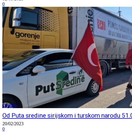
0
Društvo
Od Puta sredine sirijskom i turskom narodu 51.
20/02/2023
0