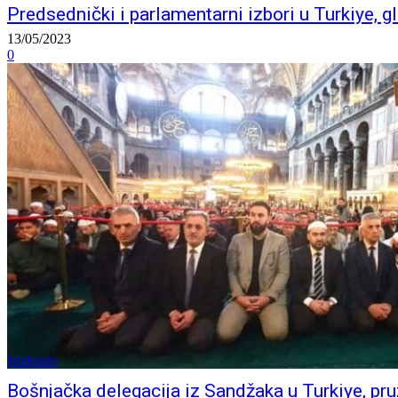
Predsednički i parlamentarni izbori u Turkiye, g
13/05/2023
0
Istaknuto
Bošnjačka delegacija iz Sandžaka u Turkiye, p